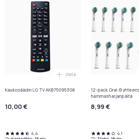
Osta
Lisää Kaukosäädin LG TV AKB750
Kaukosäädin LG TV AKB75095308
12-pack Oral-B yhteen
hammasharjanpäitä
10,00 €
8,99 €
4,4
4,1
keskiviikko, 19 elo
tiistai, 18 elo