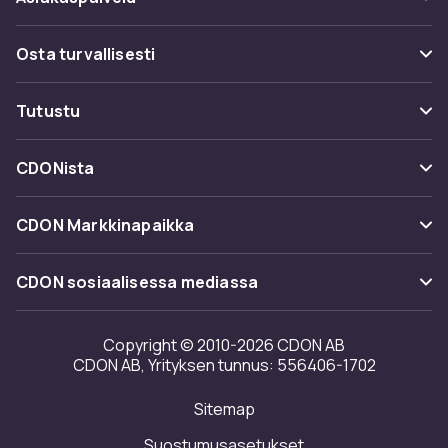
Usein kysyttyä (UKK)
Osta turvallisesti
Seuraa pakettia
Maksuvaihtoehdot
Tutustu
Peruuta & palauta tästä
Toimitus
Kategoriat
Ota yhteyttä
CDONista
Käyttöehdot
Tuotemerkit
Tietoa meistä
Takaisinvedot
CDON Markkinapaikka
Oppaat
Asiakasarvionnit
Merchant Help Center
CDON sosiaalisessa mediassa
Työskentele kanssamme
Investor relations
Copyright © 2010-2026 CDON AB
CDON AB, Yrityksen tunnus: 556406-1702
Saavutettavuusseloste
Sitemap
Avoimuusraportti
Suostumusasetukset