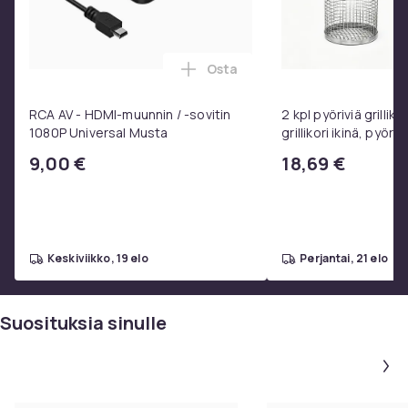
1bc77b31-3b59-5ccb-ab89-38b238184a63
Tuoteturvallisuustiedot
Osta
Lisää RCA AV - HDMI-muunnin / 
RCA AV - HDMI-muunnin / -sovitin
2 kpl pyöriviä grilliko
1080P Universal Musta
grillikori ikinä, pyöre
ruostumattomasta 
9,00 €
18,69 €
valmistettu grilliver
keskiviikko, 19 elo
perjantai, 21 elo
Suosituksia sinulle