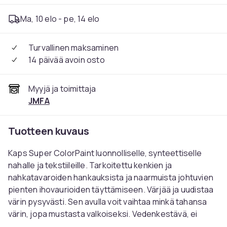
Ma, 10 elo - pe, 14 elo
Turvallinen maksaminen
14 päivää avoin osto
Myyjä ja toimittaja
JMFA
Tuotteen kuvaus
Kaps Super ColorPaint luonnolliselle, synteettiselle
nahalle ja tekstiileille. Tarkoitettu kenkien ja
nahkatavaroiden hankauksista ja naarmuista johtuvien
pienten ihovaurioiden täyttämiseen. Värjää ja uudistaa
värin pysyvästi. Sen avulla voit vaihtaa minkä tahansa
värin, jopa mustasta valkoiseksi. Vedenkestävä, ei
aiheuta halkeamia. Super Colorilla sävytetty nahka on