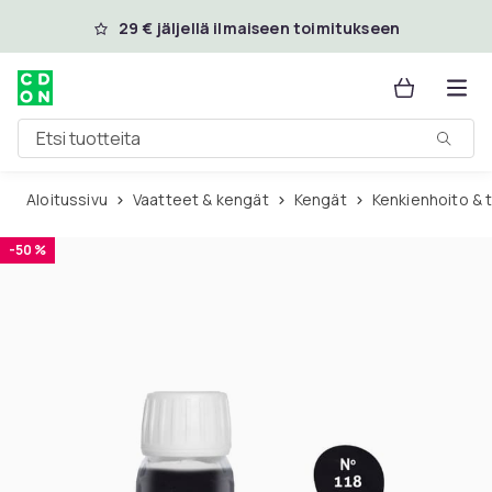
Ohita ja siirry pääsisältöön
29 € jäljellä ilmaiseen toimitukseen
Etsi tuotteita
Aloitussivu
Vaatteet & kengät
Kengät
Kenkienhoito & 
-50 %