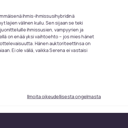
simmäisenä ihmis-ihmissusihybridinä
 lajien välinen kuilu. Sen sijaan se teki
 juonitteluille ihmissusien, vampyyrien ja
nellä on enää yksi vaihtoehto – jos mies hänet
tottelevaisuutta. Hänen auktoriteettinsa on
an. Ei ole väliä, vaikka Serena ei vastaisi
erenaa turvassa. Mutta vallanhimoiset
a jahtaavat Serenaa. Ennemmin tai myöhemmin
a olla ainoa asia, joka seisoo hänen ja
Ilmoita oikeudellisesta ongelmasta