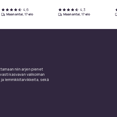
4,6
4,3
maanantai, 17 elo
maanantai, 17 elo
amaan niin arjen pienet
vasti kasvavan valikoiman
 ja lemmikkitarvikkeita, sekä