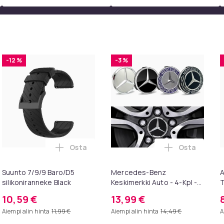
-12 %
-3 %
Osta
Osta
intendo ostoskoriin
HILIIN Suuri Hollywood meikkipeili lampuilla USB-pöytälevy sei
Lisää Suunto 7/9/9 Baro/D5 silikoniranneke
Lisää Merced
Suunto 7/9/9 Baro/D5
Mercedes-Benz
A
silikoniranneke Black
Keskimerkki Auto - 4-Kpl -
T
75mm Svart
p
10,59 €
13,99 €
k
Aiempi alin hinta
11,99 €
Aiempi alin hinta
14,49 €
A