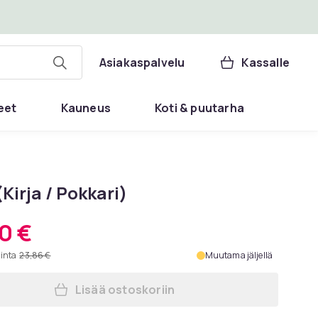
Asiakaspalvelu
Kassalle
eet
Kauneus
Koti & puutarha
Kirja / Pokkari)
0 €
hinta
23,86 €
Muutama jäljellä
Lisää ostoskoriin
Lisää Mate (Kirja / Pokkari) ostosko