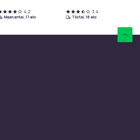
4,2
3,4
maanantai, 17 elo
tiistai, 18 elo