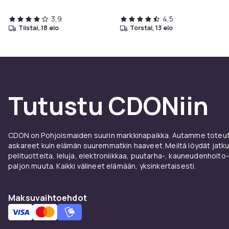
3,9
4,5
tiistai, 18 elo
torstai, 13 elo
Tutustu CDONiin
CDON on Pohjoismaiden suurin markkinapaikka. Autamme toteutt
askareet kuin elämän suuremmatkin haaveet. Meiltä löydät jatku
pelituotteita, leluja, elektroniikkaa, puutarha-, kauneudenhoito-
paljon muuta. Kaikki välineet elämään, yksinkertaisesti.
Maksuvaihtoehdot