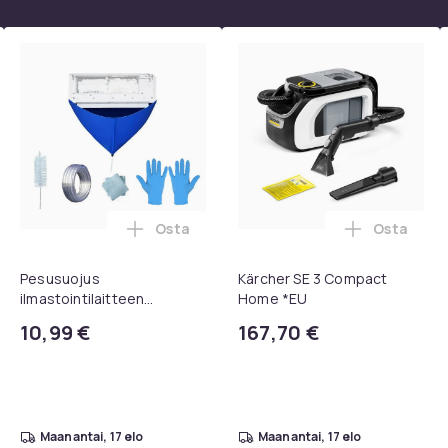
9d8fcf58-2423-5361-a3cc-e65b1a31dc82
Osta
Osta
, QC15, QC 2 AE 2, AE 2i, AE 2w, SoundTrue, SoundLink Black ost
eiskaukosäädin Samsung Smart TV:lle ostoskoriin
Lisää Pesusuojus ilmastointilaitteen pu
Lisää Kär
Pesusuojus
Kärcher SE 3 Compact
ilmastointilaitteen
Home *EU
puhdistukseen - 100 cm
10,99 €
167,70 €
maanantai, 17 elo
maanantai, 17 elo