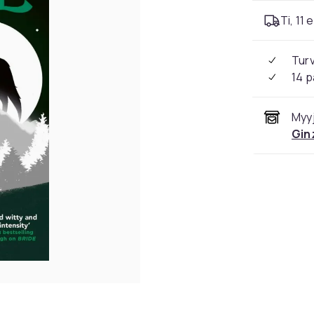
Ti, 11 
Tur
14 p
Myyj
Gin