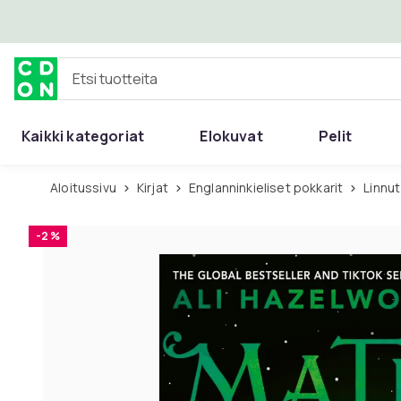
Ohita ja siirry pääsisältöön
Etsi tuotteita
Kaikki kategoriat
Elokuvat
Pelit
Aloitussivu
Kirjat
Englanninkieliset pokkarit
Linnut
-2 %