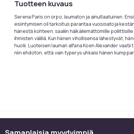
Tuotteen kuvaus
Serena Paris on orpo, laumaton ja ainutlaatuinen. En
esiintymisen oli tarkoitus parantaa vuosisatoja kestänyt
hänestä kohteen, saaliin häikäilemättömille poliittisille
ihmisten välillä. Kun hänen vihollisensa lähestyvät, hä
huolii. Luoteisen lauman alfana Koen Alexander vaatii 
niin ehdoton, että vain typerys uhkaisi hänen kumppania
hänen tunteisiinsa, mikään ei estä häntä pitämästä S
vampyyrit ja ihmissudet eivät ole ainoita uhkia, jotk
hänen menneisyytensä tavoittaa hänet – ja Koen saatta
täydellisen tuhon välissä...
MUUTA:
Mediatyyppi: Kirja
Sidosasu: Pokkari
Kirjailija: Ali Hazelwood
Kustantaja: Little, Brown
Samanlaisia ​​myydyimpiä
Kieli: Englanti