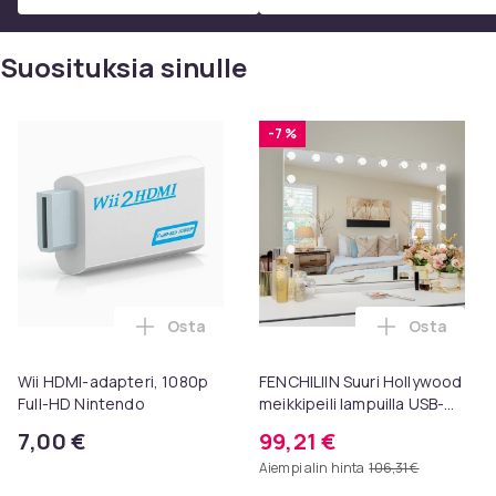
Suosituksia sinulle
-7 %
Osta
Osta
Lisää Wii HDMI-adapteri, 1080p Full-HD N
Lisää FENC
Wii HDMI-adapteri, 1080p
FENCHILIIN Suuri Hollywood
Full-HD Nintendo
meikkipeili lampuilla USB-
pöytälevy seinäteline
7,00 €
99,21 €
valkoinen 80 x 58 cm
Aiempi alin hinta
106,31 €