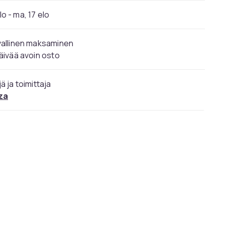
elo - ma, 17 elo
vallinen maksaminen
äivää avoin osto
ä ja toimittaja
za