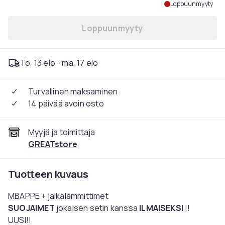
Loppuunmyyty
Loppuunmyyty
To, 13 elo - ma, 17 elo
Turvallinen maksaminen
14 päivää avoin osto
Myyjä ja toimittaja
GREATstore
Tuotteen kuvaus
MBAPPE + jalkalämmittimet
SUOJAIMET
jokaisen setin kanssa
ILMAISEKSI
!!
UUSI!!