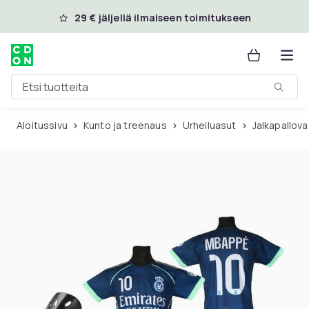
Ohita ja siirry pääsisältöön
29 € jäljellä ilmaiseen toimitukseen
Etsi tuotteita
Aloitussivu
Kunto ja treenaus
Urheiluasut
Jalkapallov