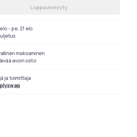
Loppuunmyyty
elo - pe, 21 elo
kuljetus
vallinen maksaminen
äivää avoin osto
ä ja toimittaja
plyswap