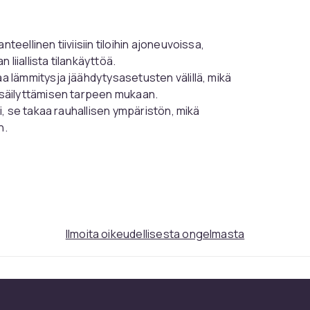
nteellinen tiiviisiin tiloihin ajoneuvoissa,
 liiallista tilankäyttöä.
taa lämmitysja jäähdytysasetusten välillä, mikä
 säilyttämisen tarpeen mukaan.
ti, se takaa rauhallisen ympäristön, mikä
n.
ettaa, jolloin voit siirtää sen vaivattomasti
eknologiaa luodakseen luotettavaa
Ilmoita oikeudellisesta ongelmasta