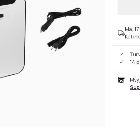
Ma, 17 
Kotiin
Tur
14 p
Myyj
Sup