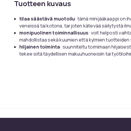
Tuotteen kuvaus
tilaa säästävä muotoilu
: tämä minijääkaappi on iha
veneissä tai kotona, tarjoten kätevää säilytystä ilman
monipuolinen toiminnallisuus
: voit helposti vaih
mahdollistaa sekä kuumien että kylmien tuotteiden
hiljainen toiminta
: suunniteltu toimimaan hiljaises
tekee siitä täydellisen makuuhuoneisiin tai työtiloihi
kannettava ja kevyt
: tämä jääkaappi on helppo kulj
mihin tahansa haluamaasi paikkaan.
energiatehokas
: käyttää edistynyttä jäähdytyst
jäähdytystä samalla minimoiden energiankulutusta.
Tekniset tiedot:
materiaali: pp, lasi
mitat: 27,2 * 34,5 * 42,2 cm