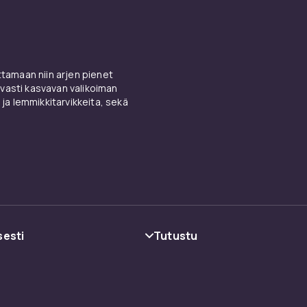
amaan niin arjen pienet
vasti kasvavan valikoiman
 ja lemmikkitarvikkeita, sekä
01c6f3e8-f8e2-5ce3-902e-24e1bd8c854c
sesti
Tutustu
oehdot
Kategoriat
Tuotemerkit