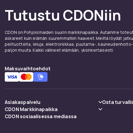
sisäinen kapasiteetti: 16 l
Tutustu CDONiin
kokonaiskapasiteetti: 20 l
hyllyjen määrä: 2
virtalähde: johdollinen sähkö
CDON on Pohjoismaiden suurin markkinapaikka. Autamme toteutt
käyttötapa: puolijohdejäähdytys
askareet kuin elämän suuremmatkin haaveet. Meiltä löydät jatku
melutaso: 4050 db
pelituotteita, leluja, elektroniikkaa, puutarha-, kauneudenhoito-
sulatusmekanismi: manuaalinen
paljon muuta. Kaikki välineet elämään, yksinkertaisesti.
Ostamasi muunnelma on:
Maksuvaihtoehdot
VALKOINEN
Tuotenro
Tuoteturvallisuustiedot
Asiakaspalvelu
Osta turvalli
CDON Markkinapaikka
Usein kysyttyä (UKK)
Maksuvaiht
CDON sosiaalisessa mediassa
Merchant Help Center
Seuraa pakettia
Toimitus