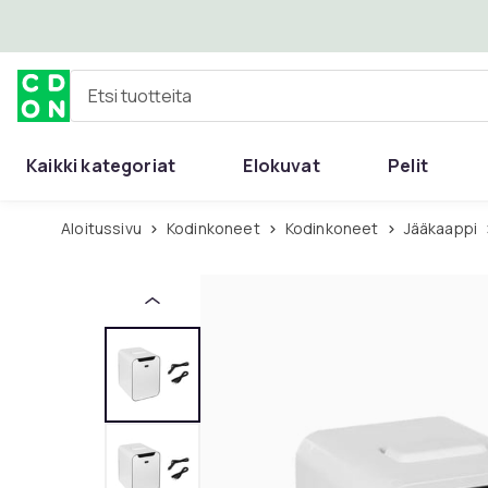
Ohita ja siirry pääsisältöön
Etsi tuotteita
Kaikki kategoriat
Elokuvat
Pelit
Aloitussivu
Kodinkoneet
Kodinkoneet
Jääkaappi