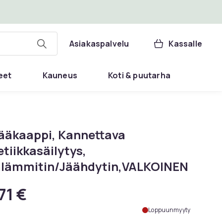
Asiakaspalvelu
Kassalle
eet
Kauneus
Koti & puutarha
Jääkaappi, Kannettava
tiikkasäilytys,
lämmitin/Jäähdytin,VALKOINEN
71 €
Loppuunmyyty