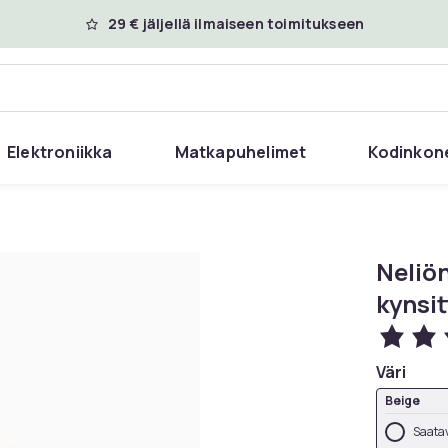
29 € jäljellä ilmaiseen toimitukseen
Elektroniikka
Matkapuhelimet
Kodinkon
Neliön
kynsi
Väri
Beige
Saatav