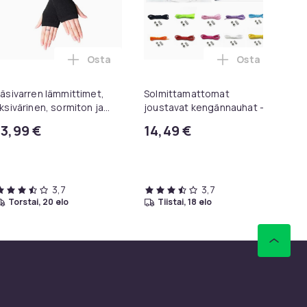
Osta
Osta
ita värivaihtoehtoja ostoskoriin
nnauhat - Pyöreät [100 cm] - Tummansiniset ostoskoriin
Lisää Käsivarren lämmittimet, yksivärinen, s
Lisää Solmitt
äsivarren lämmittimet,
Solmittamattomat
Ne
ksivärinen, sormiton ja
joustavat kengännauhat -
kä
itkä - Musta [35 cm]
Yksi koko -
so
13,99 €
14,49 €
1
Va
Aie
Ra
3,7
3,7
torstai, 20 elo
tiistai, 18 elo