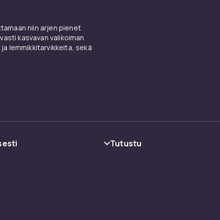
amaan niin arjen pienet
vasti kasvavan valikoiman
 ja lemmikkitarvikkeita, sekä
sesti
Tutustu
oehdot
Kategoriat
Tuotemerkit
Oppaat
ot