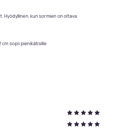
t. Hyödyllinen, kun sormien on oltava
cm sopii pienikätisille
Vaalea pinkki
One-size
25
022e5858-423c-55bb-802d-d4b8239f72c7