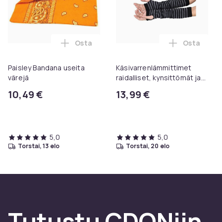
Osta
Osta
Lisää Paisley Bandana useita värejä osto
Lisää Käsi
Paisley Bandana useita
Käsivarrenlämmittimet
värejä
raidalliset, kynsittömät ja
puolipitkät - Useita
10,49 €
13,99 €
värivaihtoehtoja
5,0
5,0
torstai, 13 elo
torstai, 20 elo
Tutustu CDONiin