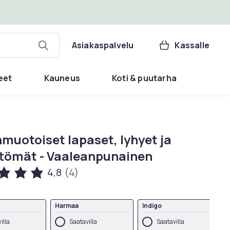
Asiakaspalvelu
Kassalle
eet
Kauneus
Koti & puutarha
muotoiset lapaset, lyhyet ja
ttömät - Vaaleanpunainen
4,8
(4)
Harmaa
Indigo
illa
Saatavilla
Saatavilla