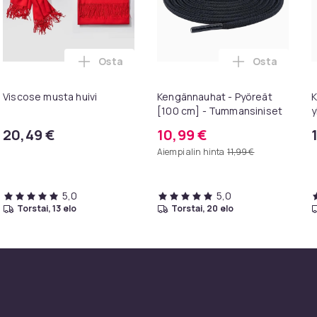
Osta
Osta
skoriin
varrenlämmittimet raidalliset, kynsittömät ja puolipitkät - Use
Lisää Viscose musta huivi ostoskoriin
Lisää Kengä
Viscose musta huivi
Kengännauhat - Pyöreät
K
[100 cm] - Tummansiniset
y
p
20,49 €
10,99 €
Aiempi alin hinta
11,99 €
5,0
5,0
torstai, 13 elo
torstai, 20 elo