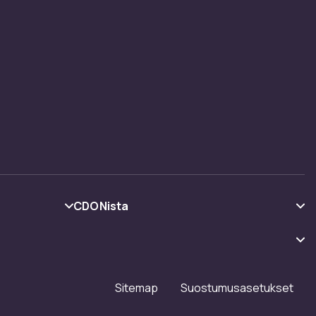
CDONista
Tietoa meistä
Asiakasarvionnit
Työskentele kanssamme
Sitemap
Suostumusasetukset
Investor relations