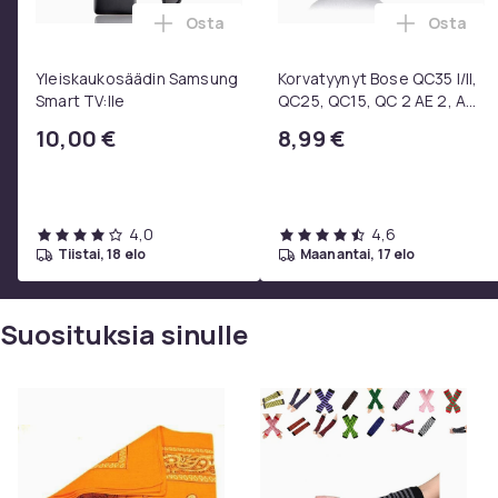
Osta
Osta
Lisää Yleiskaukosäädin Samsung Smart 
Lisää Ko
Yleiskaukosäädin Samsung
Korvatyynyt Bose QC35 I/II,
Smart TV:lle
QC25, QC15, QC 2 AE 2, AE
2i, AE 2w, SoundTrue,
10,00 €
8,99 €
SoundLink Black
4,0
4,6
tiistai, 18 elo
maanantai, 17 elo
Suosituksia sinulle