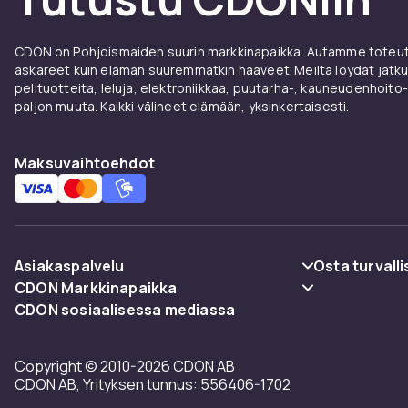
CDON on Pohjoismaiden suurin markkinapaikka. Autamme toteutt
askareet kuin elämän suuremmatkin haaveet. Meiltä löydät jatku
pelituotteita, leluja, elektroniikkaa, puutarha-, kauneudenhoito-
paljon muuta. Kaikki välineet elämään, yksinkertaisesti.
Maksuvaihtoehdot
Asiakaspalvelu
Osta turvalli
CDON Markkinapaikka
Usein kysyttyä (UKK)
Maksuvaiht
CDON sosiaalisessa mediassa
Merchant Help Center
Seuraa pakettia
Toimitus
Copyright © 2010-2026 CDON AB
Peruuta & palauta tästä
Käyttöehdot
CDON AB, Yrityksen tunnus: 556406-1702
Ota yhteyttä
Takaisinved