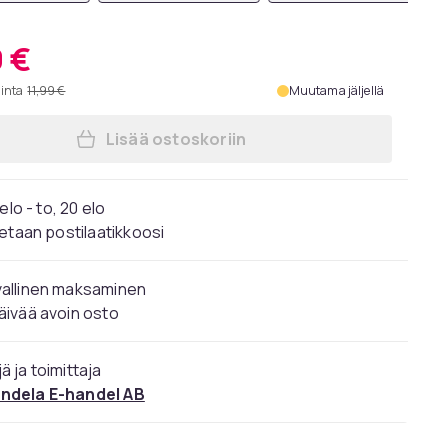
9 €
hinta
11,99 €
Muutama jäljellä
Lisää ostoskoriin
Lisää Neliönmuotoiset lapaset, lyhy
elo - to, 20 elo
etaan postilaatikkoosi
vallinen maksaminen
äivää avoin osto
ä ja toimittaja
ndela E-handel AB