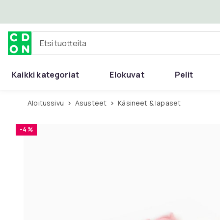
Ohita ja siirry pääsisältöön
Etsi tuotteita
Kaikki kategoriat
Elokuvat
Pelit
Aloitussivu
Asusteet
Käsineet & lapaset
-4 %