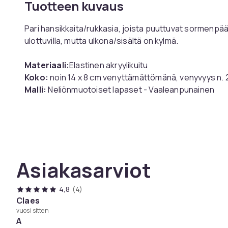
Tuotteen kuvaus
Pari hansikkaita/rukkasia, joista puuttuvat sormenpää
ulottuvilla, mutta ulkona/sisältä on kylmä.
Materiaali:
Elastinen akryylikuitu
Koko:
noin 14 x 8 cm venyttämättömänä, venyvyys n. 2 
Malli:
Neliönmuotoiset lapaset - Vaaleanpunainen
Väri
Koko
Paino, gramma
Tuotenro
Asiakasarviot
Tuoteturvallisuustiedot
4,8
(4)
Claes
vuosi sitten
A