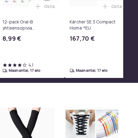
Osta
Osta
 SoundTrue, SoundLink Black ostoskoriin
un järjestäjä (musta, 28x25x17cm), laukun järjestäjä, jossa 7 
ips Oneblade Replacement -partahöylän kanssa yhteensopivat te
Lisää 12-pack Oral-B yhteensopivia hamm
Lisää Kärch
12-pack Oral-B
Kärcher SE 3 Compact
yhteensopivia
Home *EU
hammasharjanpäitä
8,99 €
167,70 €
4,1
maanantai, 17 elo
maanantai, 17 elo
-