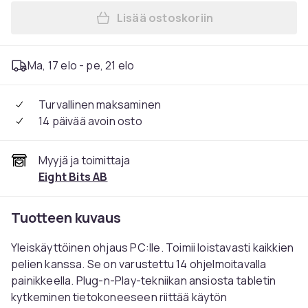
Lisää ostoskoriin
Lisää Peliohjain PC USB:lle 
Ma, 17 elo - pe, 21 elo
Turvallinen maksaminen
14 päivää avoin osto
Myyjä ja toimittaja
Eight Bits AB
Tuotteen kuvaus
Yleiskäyttöinen ohjaus PC:lle. Toimii loistavasti kaikkien
pelien kanssa. Se on varustettu 14 ohjelmoitavalla
painikkeella. Plug-n-Play-tekniikan ansiosta tabletin
kytkeminen tietokoneeseen riittää käytön