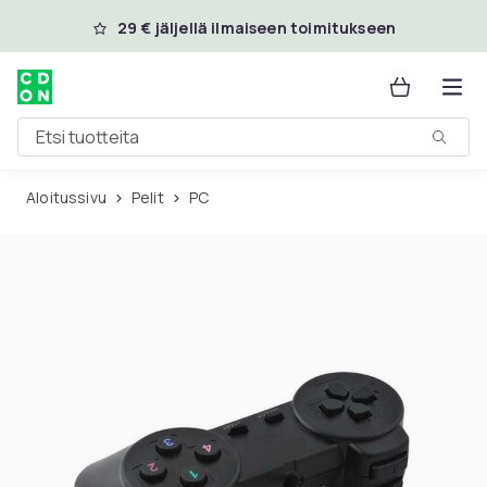
Ohita ja siirry pääsisältöön
29 € jäljellä ilmaiseen toimitukseen
Etsi tuotteita
Aloitussivu
Pelit
PC