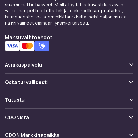
Tuotenro
suuremmatkin haaveet. Meiltä löydät jatkuvasti kasvavan
aec2a28f-5ff4-5d40-a568-f8b11cb61342
valikoiman pelituotteita, leluja, elektroniikkaa, puutarha-,
kauneudenhoito- ja lemmikkitarvikkeita, sekä paljon muuta.
Tuoteturvallisuustiedot
Kaikki välineet elämään, yksinkertaisesti.
Maksuvaihtoehdot
Asiakaspalvelu
Usein kysyttyä (UKK)
Osta turvallisesti
Seuraa pakettia
Maksuvaihtoehdot
Tutustu
Peruuta & palauta tästä
Toimitus
Kategoriat
Ota yhteyttä
CDONista
Käyttöehdot
Tuotemerkit
Tietoa meistä
Takaisinvedot
CDON Markkinapaikka