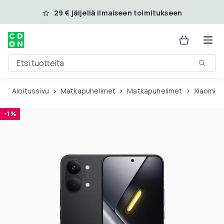
Ohita ja siirry pääsisältöön
29 € jäljellä ilmaiseen toimitukseen
Etsi tuotteita
Aloitussivu
Matkapuhelimet
Matkapuhelimet
Xiaomi
-1 %