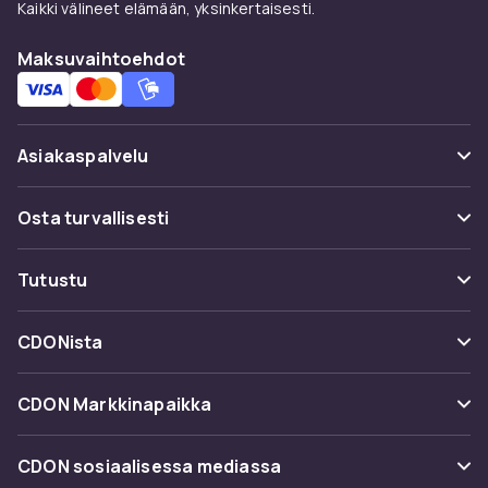
Kaikki välineet elämään, yksinkertaisesti.
Maksuvaihtoehdot
Asiakaspalvelu
Usein kysyttyä (UKK)
Osta turvallisesti
Seuraa pakettia
Maksuvaihtoehdot
Tutustu
Peruuta & palauta tästä
Toimitus
Kategoriat
Ota yhteyttä
CDONista
Käyttöehdot
Tuotemerkit
Tietoa meistä
Takaisinvedot
CDON Markkinapaikka
Oppaat
Asiakasarvionnit
Merchant Help Center
CDON sosiaalisessa mediassa
Työskentele kanssamme