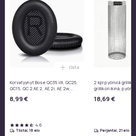
1798ceb7-d2e7-5efe-8040-df2a9e0dacc8
Tuoteturvallisuustiedot
Osta
Lisää Korvatyynyt Bose QC35 I/
Korvatyynyt Bose QC35 I/II, QC25,
2 kpl pyöriviä grilliko
QC15, QC 2 AE 2, AE 2i, AE 2w,
grillikori ikinä, pyöre
SoundTrue, SoundLink Black
ruostumattomasta 
8,99 €
18,69 €
valmistettu grilliver
4,6
tiistai, 18 elo
perjantai, 21 elo