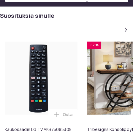
Suosituksia sinulle
-17 %
Osta
Lisää Kaukosäädin LG TV AKB750
Kaukosäädin LG TV AKB75095308
Tribesigns Konsolipöyt