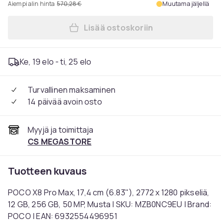
Aiempi alin hinta
570,28 €
Muutama jäljellä
Lisää ostoskoriin
Lisää POCO X8 Pro Max, 17,4
Ke, 19 elo - ti, 25 elo
Turvallinen maksaminen
14 päivää avoin osto
Myyjä ja toimittaja
CS MEGASTORE
Tuotteen kuvaus
POCO X8 Pro Max, 17,4 cm (6.83"), 2772 x 1280 pikseliä,
12 GB, 256 GB, 50 MP, Musta | SKU: MZB0NC9EU | Brand:
POCO | EAN: 6932554496951