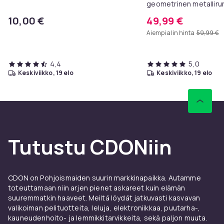
geometrinen metallirun
x 81 cm, eteispöytä, s
10,00 €
49,99 €
sohvapöytä
Aiempi alin hinta
59,99 €
4,4
5,0
keskiviikko, 19 elo
keskiviikko, 19 elo
Tutustu CDONiin
CDON on Pohjoismaiden suurin markkinapaikka. Autamme
toteuttamaan niin arjen pienet askareet kuin elämän
suuremmatkin haaveet. Meiltä löydät jatkuvasti kasvavan
valikoiman pelituotteita, leluja, elektroniikkaa, puutarha-,
kauneudenhoito- ja lemmikkitarvikkeita, sekä paljon muuta.