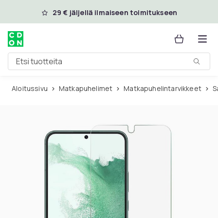
Ohita ja siirry pääsisältöön
29 € jäljellä ilmaiseen toimitukseen
Etsi tuotteita
Aloitussivu
Matkapuhelimet
Matkapuhelintarvikkeet