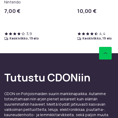
Nintendo
7,00 €
10,00 €
3,9
4,4
keskiviikko, 19 elo
keskiviikko, 19 elo
Tutustu CDONiin
CDON on Pohjoismaiden suurin markkinapaikka. Autamme
toteuttamaan niin arjen pienet askareet kuin elämän
suuremmatkin haaveet. Meiltä löydät jatkuvasti kasvavan
valikoiman pelituotteita, leluja, elektroniikkaa, puutarha-,
kauneudenhoito- ja lemmikkitarvikkeita, sekä paljon muuta.