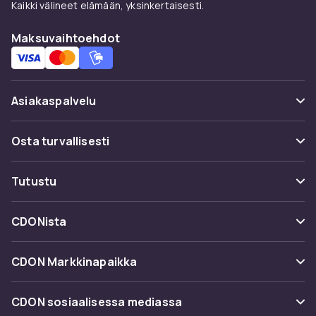
Kaikki välineet elämään, yksinkertaisesti.
Maksuvaihtoehdot
Asiakaspalvelu
Usein kysyttyä (UKK)
Osta turvallisesti
Seuraa pakettia
Maksuvaihtoehdot
Tutustu
Peruuta & palauta tästä
Toimitus
Kategoriat
Ota yhteyttä
CDONista
Käyttöehdot
Tuotemerkit
Tietoa meistä
Takaisinvedot
CDON Markkinapaikka
Oppaat
Asiakasarvionnit
Merchant Help Center
CDON sosiaalisessa mediassa
Työskentele kanssamme