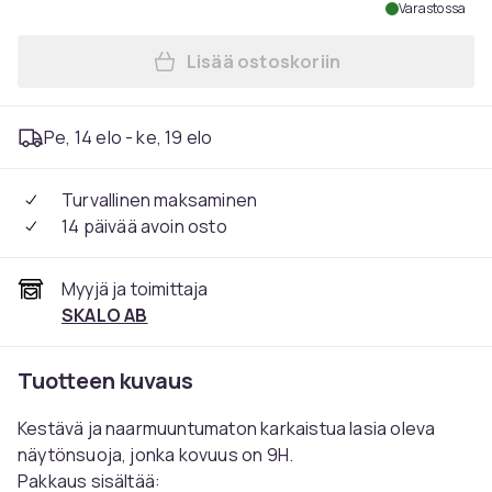
Varastossa
Lisää ostoskoriin
Lisää SKALO Samsung S22 K
Pe, 14 elo - ke, 19 elo
Turvallinen maksaminen
14 päivää avoin osto
Myyjä ja toimittaja
SKALO AB
Tuotteen kuvaus
Kestävä ja naarmuuntumaton karkaistua lasia oleva
näytönsuoja, jonka kovuus on 9H.
Pakkaus sisältää: