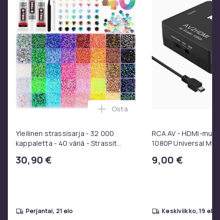
Tuoteturvallisuustiedot
Osta
Lisää Ylellinen strassisarja - 3
Ylellinen strassisarja - 32 000
RCA AV - HDMI-muunni
kappaletta - 40 väriä - Strassit
1080P Universal Mus
laatikossa - DIY-strassit - koko 3mm
30,90 €
9,00 €
- Liima pinseteillä - liimattavat
strassit -
perjantai, 21 elo
keskiviikko, 19 elo