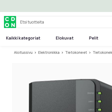
Ohita ja siirry pääsisältöön
Etsi tuotteita
Kaikki kategoriat
Elokuvat
Pelit
Aloitussivu
Elektroniikka
Tietokoneet
Tietokon