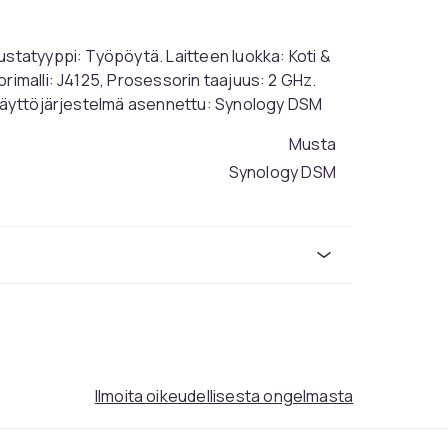
ustatyyppi: Työpöytä. Laitteen luokka: Koti &
rimalli: J4125, Prosessorin taajuus: 2 GHz.
. Käyttöjärjestelmä asennettu: Synology DSM
Musta
Synology DSM
6
Intel® Celeron®
1.3
37c9b68d-db40-551e-a8b5-845810ba52db
Ilmoita oikeudellisesta ongelmasta