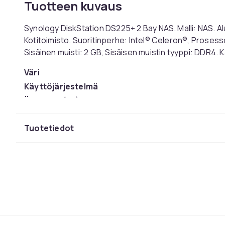
Tuotteen kuvaus
Synology DiskStation DS225+ 2 Bay NAS. Malli: NAS. Al
Kotitoimisto. Suoritinperhe: Intel® Celeron®, Prosesso
Sisäinen muisti: 2 GB, Sisäisen muistin tyyppi: DDR4
Väri
Käyttöjärjestelmä
Äänitaso (dB)
Suoritinperhe
Tuotetiedot
Paino
Tuotenro
Tuoteturvallisuustiedot