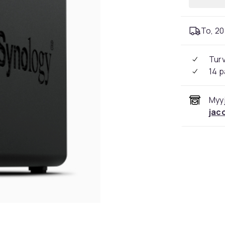
To, 20 
Tur
14 p
Myyj
jac