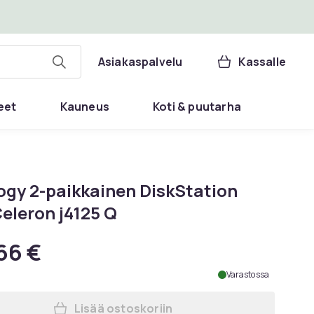
Asiakaspalvelu
Kassalle
eet
Kauneus
Koti & puutarha
ogy 2-paikkainen DiskStation
Celeron j4125 Q
66 €
Varastossa
Lisää ostoskoriin