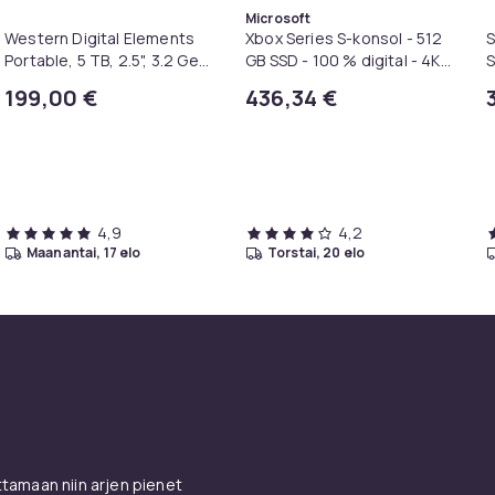
Microsoft
Western Digital Elements
Xbox Series S-konsol - 512
S
Portable, 5 TB, 2.5", 3.2 Gen
GB SSD - 100 % digital - 4K-
S
1 (3.1 Gen 1), Musta
kompatibel
R
199,00 €
436,34 €
A
4,9
4,2
maanantai, 17 elo
torstai, 20 elo
amaan niin arjen pienet