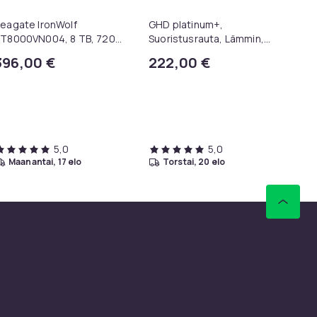
Ni
eagate IronWolf
GHD platinum+,
Ni
T8000VN004, 8 TB, 7200
Suoristusrauta, Lämmin,
PM, 256 MB, 3.5", Serial
185 °C, musta, 2,7 m, 30
396,00 €
222,00 €
5
TA III
min
5,0
5,0
maanantai, 17 elo
torstai, 20 elo