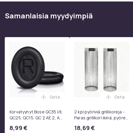
Samanlaisia ​​myydyimpiä
Osta
Osta
Lisää Korvatyynyt Bose QC35 I/II, QC25
Lisää 2 
Korvatyynyt Bose QC35 I/II,
2 kpl pyöriviä grillikoreja -
QC25, QC15, QC 2 AE 2, AE
Paras grillikori ikinä, pyöreä
2i, AE 2w, SoundTrue,
ruostumattomasta
8,99 €
18,69 €
SoundLink Black
teräksestä valmistettu