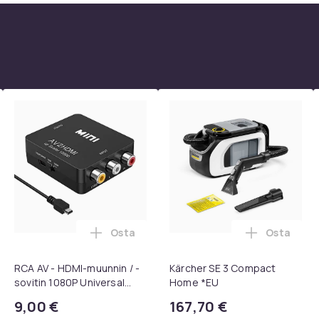
Osta
Osta
, QC15, QC 2 AE 2, AE 2i, AE 2w, SoundTrue, SoundLink Black ost
kpl pyöriviä grillikoreja - Paras grillikori ikinä, pyöreä ruostu
Lisää RCA AV - HDMI-muunnin / -sovitin 
Lisää Kär
RCA AV - HDMI-muunnin / -
Kärcher SE 3 Compact
sovitin 1080P Universal
Home *EU
Musta
9,00 €
167,70 €