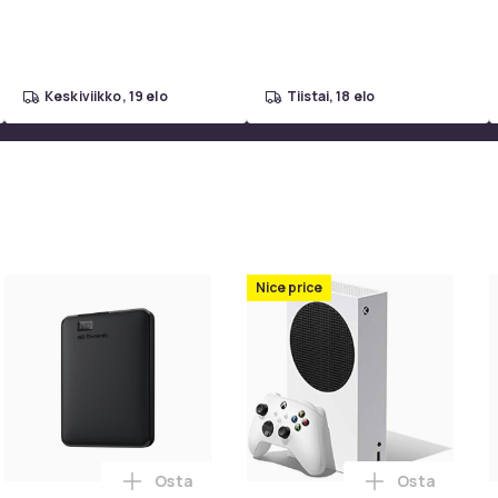
keskiviikko, 19 elo
tiistai, 18 elo
Nice price
Osta
Osta
AMING, GeForce RTX 5080, 16 GB, GDDR7, 256 bittiä, 7680 x 432
 Sauvage Elixir Ekstrakt perfum 100 ml ostoskoriin
Lisää Western Digital Elements Portable, 5 T
Lisää Xbox S