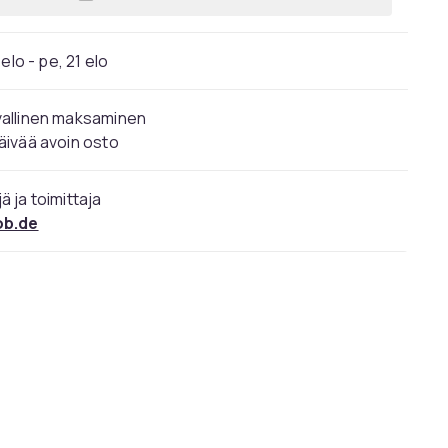
Lisää Synology 2-paikkainen DiskSta
elo - pe, 21 elo
vallinen maksaminen
äivää avoin osto
ä ja toimittaja
ob.de