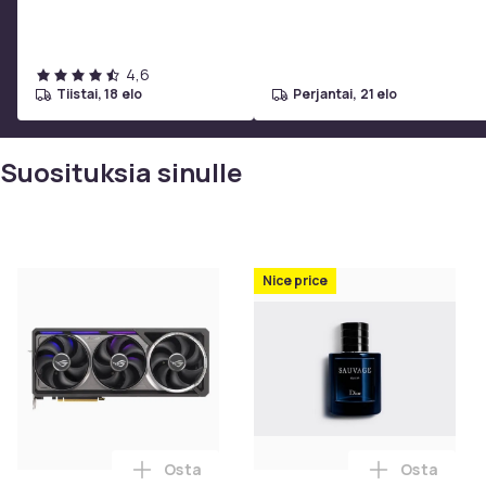
grilliverkko
4,6
tiistai, 18 elo
perjantai, 21 elo
Suosituksia sinulle
Nice price
Osta
Osta
Lisää ASUS ROG Astral - -RTX5080-O16G-G
Lisää Dior