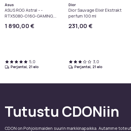
Asus
Dior
ASUS ROG Astral - -
Dior Sauvage Elixir Ekstrakt
RTX5080-O16G-GAMING,
perfum 100 ml
GeForce RTX 5080, 16 GB,
1 890,00 €
231,00 €
GDDR7, 256 bittiä, 7680 x
4320 pikseliä, PCI Express
5.0
5,0
3,0
perjantai, 21 elo
perjantai, 21 elo
Tutustu CDONiin
CDON on Pohjoismaiden suurin markkinapaikka. Autamme toteutt