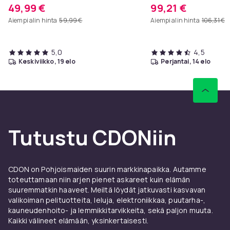
x 81 cm, eteispöytä, sivupöytä,
seinäteline valkoinen 
49,99 €
99,21 €
sohvapöytä
Aiempi alin hinta
59,99 €
Aiempi alin hinta
106,31 €
5,0
4,5
keskiviikko, 19 elo
perjantai, 14 elo
Tutustu CDONiin
CDON on Pohjoismaiden suurin markkinapaikka. Autamme
toteuttamaan niin arjen pienet askareet kuin elämän
suuremmatkin haaveet. Meiltä löydät jatkuvasti kasvavan
valikoiman pelituotteita, leluja, elektroniikkaa, puutarha-,
kauneudenhoito- ja lemmikkitarvikkeita, sekä paljon muuta.
Kaikki välineet elämään, yksinkertaisesti.