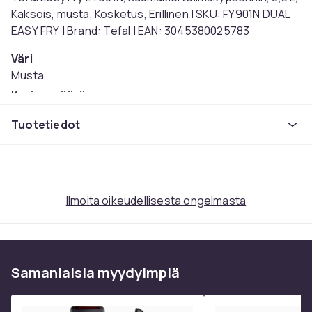
Kaksois, musta, Kosketus, Erillinen | SKU: FY901N DUAL
EASY FRY | Brand: Tefal | EAN: 3045380025783
Väri
Musta
Korien määrä
Kaksois
Tuotetiedot
Teho
2700
Tuotenro
e0925e25-60c3-5df8-b816-5cdc8244ad88
Ilmoita oikeudellisesta ongelmasta
Tuoteturvallisuustiedot
Samanlaisia ​​myydyimpiä