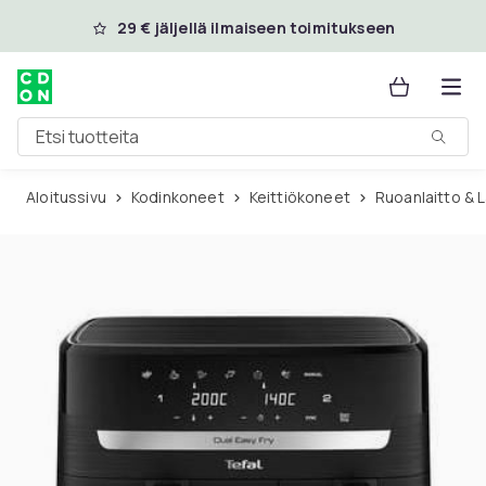
Ohita ja siirry pääsisältöön
29 € jäljellä ilmaiseen toimitukseen
Etsi tuotteita
Aloitussivu
Kodinkoneet
Keittiökoneet
Ruoanlaitto & 