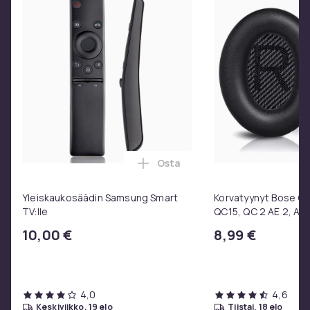
Osta
Lisää Yleiskaukosäädin Samsun
Yleiskaukosäädin Samsung Smart
Korvatyynyt Bose QC3
TV:lle
QC15, QC 2 AE 2, AE 
SoundTrue, SoundLin
10,00 €
8,99 €
4,0
4,6
keskiviikko, 19 elo
tiistai, 18 elo