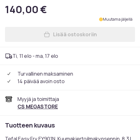
140,00 €
Muutama jäljellä
Lisää ostoskoriin
Lisää Tefal Easy Fry EY901N
Ti, 11 elo - ma, 17 elo
Turvallinen maksaminen
14 päivää avoin osto
Myyjä ja toimittaja
CS MEGASTORE
Tuotteen kuvaus
Tefal Easy Fry EY901N, Kuumakiertoilmakypsennin, 8,3 L,