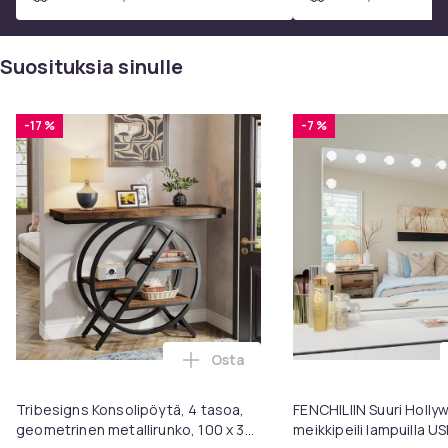
Suosituksia sinulle
-17 %
-7 %
Osta
Lisää Tribesigns Konsolipöytä, 4
Tribesigns Konsolipöytä, 4 tasoa,
FENCHILIIN Suuri Holl
geometrinen metallirunko, 100 x 30
meikkipeili lampuilla U