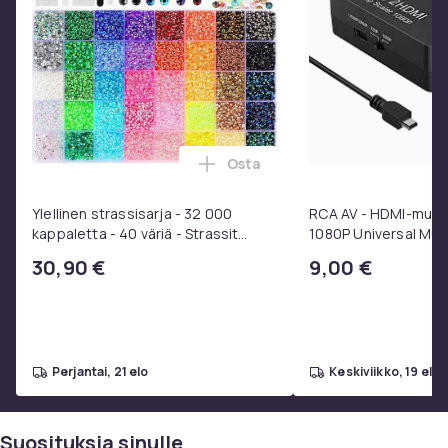
Osta
Lisää Ylellinen strassisarja - 3
Ylellinen strassisarja - 32 000
RCA AV - HDMI-muunni
kappaletta - 40 väriä - Strassit
1080P Universal Mus
laatikossa - DIY-strassit - koko 3mm
30,90 €
9,00 €
- Liima pinseteillä - liimattavat
strassit -
perjantai, 21 elo
keskiviikko, 19 elo
Suosituksia sinulle