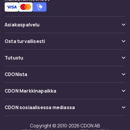
Asiakaspalvelu
Usein kysyttyä (UKK)
Osta turvallisesti
Seuraa pakettia
Maksuvaihtoehdot
Tutustu
Peruuta & palauta tästä
Toimitus
Kategoriat
Ota yhteyttä
CDONista
Käyttöehdot
Tuotemerkit
Tietoa meistä
Takaisinvedot
CDON Markkinapaikka
Oppaat
Asiakasarvionnit
Merchant Help Center
CDON sosiaalisessa mediassa
Työskentele kanssamme
Investor relations
Copyright © 2010-2026 CDON AB