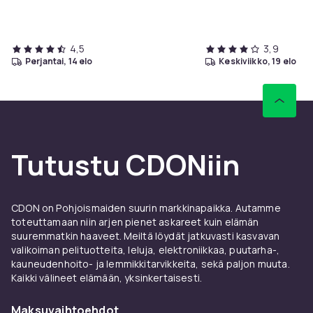
4,5
3,9
perjantai, 14 elo
keskiviikko, 19 elo
Tutustu CDONiin
CDON on Pohjoismaiden suurin markkinapaikka. Autamme
toteuttamaan niin arjen pienet askareet kuin elämän
suuremmatkin haaveet. Meiltä löydät jatkuvasti kasvavan
valikoiman pelituotteita, leluja, elektroniikkaa, puutarha-,
kauneudenhoito- ja lemmikkitarvikkeita, sekä paljon muuta.
Kaikki välineet elämään, yksinkertaisesti.
Maksuvaihtoehdot