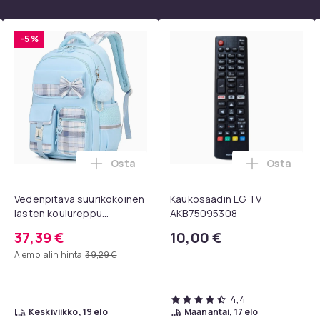
7df30553-3acc-453f-87e8-4e5e05006dec
-5 %
Osta
Osta
ostoskoriin
rvatyynyt Bose QC35 I/II, QC25, QC15, QC 2 AE 2, AE 2i, AE 2w,
Lisää Vedenpitävä suurikokoinen lasten 
Lisää Kau
Vedenpitävä suurikokoinen
Kaukosäädin LG TV
lasten koulureppu
AKB75095308
vetokahvalla ja
37,39 €
10,00 €
kannettavan tietokoneen
Aiempi alin hinta
39,29 €
osastolla, sininen
4,4
keskiviikko, 19 elo
maanantai, 17 elo