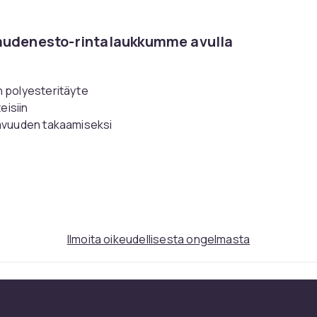
rkaudenesto-rintalaukkumme avulla
n polyesteritäyte
eisiin
kavuuden takaamiseksi
sa ollessasi liikkeellä. Sen innovatiiviset
ja tutkimisen täyden luottamuksen kera.
allisuustoimenpide - se on myös muotilause.
itäyte, tämä reppu ei ainoastaan suojaa
Ilmoita oikeudellisesta ongelmasta
aa väri antaa sille tyylikkään tunnelman,
en. Suunniteltu kantamaan oikealla olalla,
vaikuttavalla tavalla.
Tarkemmat tiedot
-
ummanharmaa - Käyttö: Oikea olkapää -