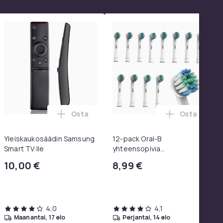
Osta
Osta
 SoundTrue, SoundLink Black ostoskoriin
koulureppu vetokahvalla ja kannettavan tietokoneen osastolla
kosäädin LG TV AKB75095308 ostoskoriin
Lisää Yleiskaukosäädin Samsung Smart TV:
Lisää 12-pa
Yleiskaukosäädin Samsung
12-pack Oral-B
Smart TV:lle
yhteensopivia
hammasharjanpäitä
10,00 €
8,99 €
4,0
4,1
maanantai, 17 elo
perjantai, 14 elo