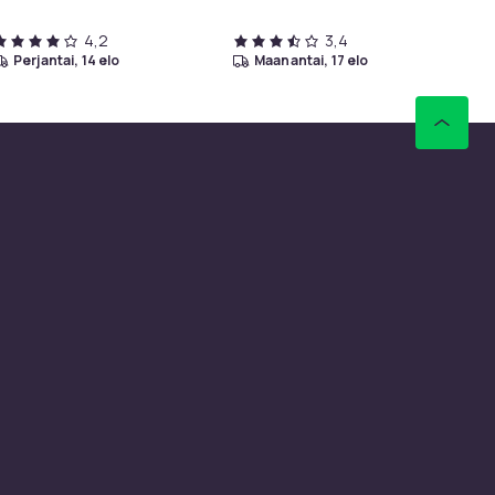
4,2
3,4
perjantai, 14 elo
maanantai, 17 elo