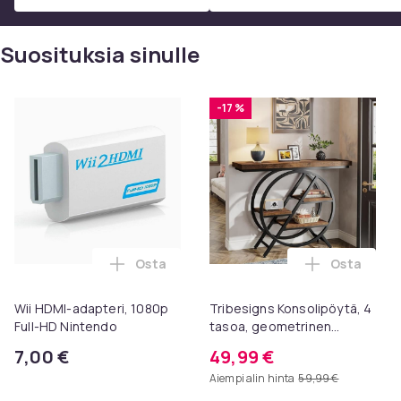
Suosituksia sinulle
-17 %
Osta
Osta
Lisää Wii HDMI-adapteri, 1080p Full-HD N
Lisää Trib
Wii HDMI-adapteri, 1080p
Tribesigns Konsolipöytä, 4
Full-HD Nintendo
tasoa, geometrinen
metallirunko, 100 x 30 x 81
7,00 €
49,99 €
cm, eteispöytä, sivupöytä,
Aiempi alin hinta
59,99 €
sohvapöytä