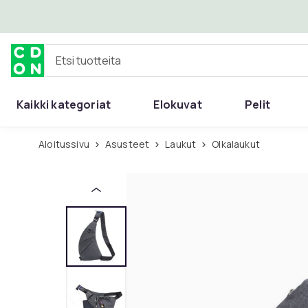
Ohita ja siirry pääsisältöön
Etsi tuotteita
Kaikki kategoriat
Elokuvat
Pelit
Aloitussivu
Asusteet
Laukut
Olkalaukut