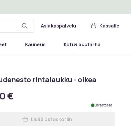
Asiakaspalvelu
Kassalle
eet
Kauneus
Koti & puutarha
udenesto rintalaukku - oikea
0 €
Varastossa
Lisää ostoskoriin
Lisää Varkaudenesto rintalaukku - 