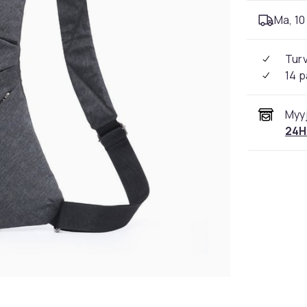
Ma, 10 
Tur
14 p
Myyj
24H