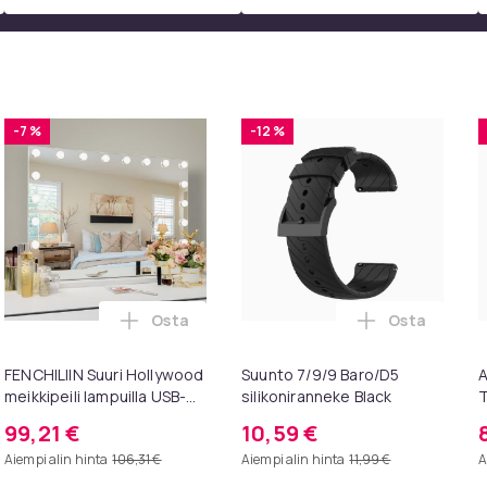
-7 %
-12 %
Osta
Osta
intendo ostoskoriin
esigns Konsolipöytä, 4 tasoa, geometrinen metallirunko, 100 x 
Lisää FENCHILIIN Suuri Hollywood meikkipei
Lisää Suunto
FENCHILIIN Suuri Hollywood
Suunto 7/9/9 Baro/D5
A
meikkipeili lampuilla USB-
silikoniranneke Black
T
pöytälevy seinäteline
p
99,21 €
10,59 €
valkoinen 80 x 58 cm
k
Aiempi alin hinta
106,31 €
Aiempi alin hinta
11,99 €
A