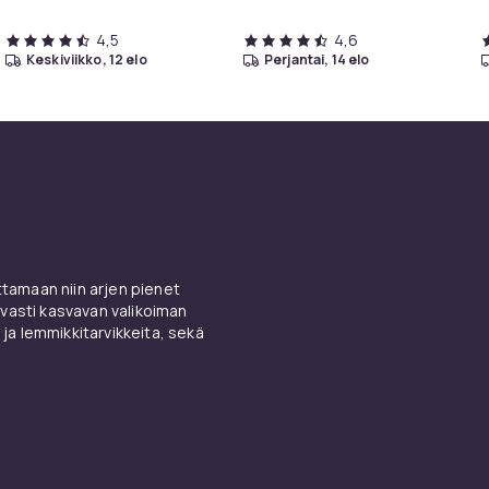
4,5
4,6
keskiviikko, 12 elo
perjantai, 14 elo
amaan niin arjen pienet
vasti kasvavan valikoiman
 ja lemmikkitarvikkeita, sekä