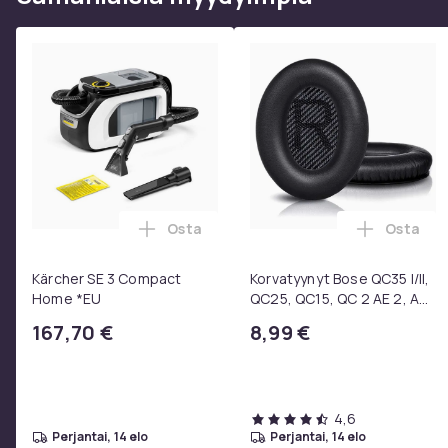
Tuotenro
Tuoteturvallisuustiedot
Osta
Osta
Lisää Kärcher SE 3 Compact Home *EU 
Lisää Ko
Kärcher SE 3 Compact
Korvatyynyt Bose QC35 I/II,
Home *EU
QC25, QC15, QC 2 AE 2, AE
2i, AE 2w, SoundTrue,
167,70 €
8,99 €
SoundLink Black
4,6
perjantai, 14 elo
perjantai, 14 elo