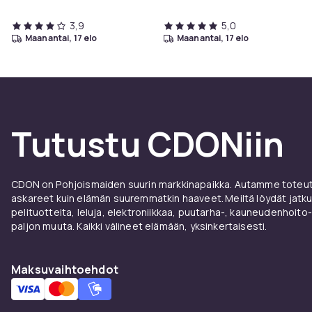
3,9
5,0
maanantai, 17 elo
maanantai, 17 elo
Tutustu CDONiin
CDON on Pohjoismaiden suurin markkinapaikka. Autamme toteutt
askareet kuin elämän suuremmatkin haaveet. Meiltä löydät jatku
pelituotteita, leluja, elektroniikkaa, puutarha-, kauneudenhoito-
paljon muuta. Kaikki välineet elämään, yksinkertaisesti.
Maksuvaihtoehdot