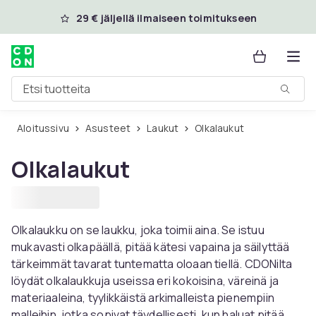
Ohita ja siirry pääsisältöön
29 € jäljellä ilmaiseen toimitukseen
Etsi tuotteita
Aloitussivu
Asusteet
Laukut
Olkalaukut
Olkalaukut
Olkalaukku on se laukku, joka toimii aina. Se istuu
mukavasti olkapäällä, pitää kätesi vapaina ja säilyttää
tärkeimmät tavarat tuntematta oloaan tiellä. CDONilta
löydät olkalaukkuja useissa eri kokoisina, väreinä ja
materiaaleina, tyylikkäistä arkimalleista pienempiin
malleihin, jotka sopivat täydellisesti, kun haluat pitää