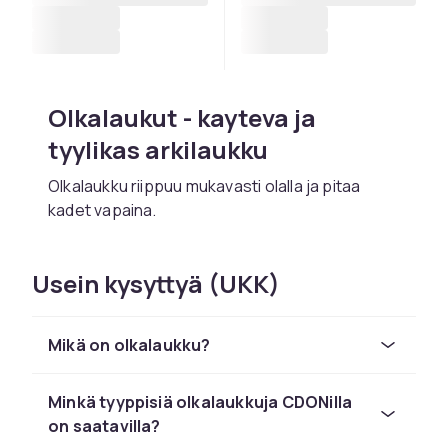
Olkalaukut - kayteva ja
tyylikas arkilaukku
Olkalaukku riippuu mukavasti olalla ja pitaa
kadet vapaina.
Crossbody-laukut kannetaan viistost i
rintakehan yli. Ne ovat erityisen turvallisia
Usein kysyttyä (UKK)
ruuhkaisissa ymparistoissa.
Olkalaukut ovat saatavilla mini-pusseista
Mikä on olkalaukku?
keskikokoisiin laukkuihin.
CDONilta loydat taydellisen valikoiman laukkuja
ja
Minkä tyyppisiä olkalaukkuja CDONilla
matkailutarvikkeita
kilpailukykyi seen hintaan
turvallisella ostamisella ja nopealla
on saatavilla?