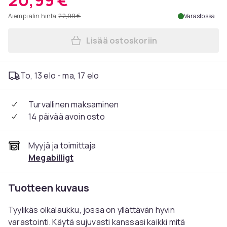
20,99 €
Aiempi alin hinta
22,99 €
Varastossa
Lisää ostoskoriin
Lisää Olkalaukku miehet ris
To, 13 elo - ma, 17 elo
Turvallinen maksaminen
14 päivää avoin osto
Myyjä ja toimittaja
Megabilligt
Tuotteen kuvaus
Tyylikäs olkalaukku, jossa on yllättävän hyvin
varastointi. Käytä sujuvasti kanssasi kaikki mitä