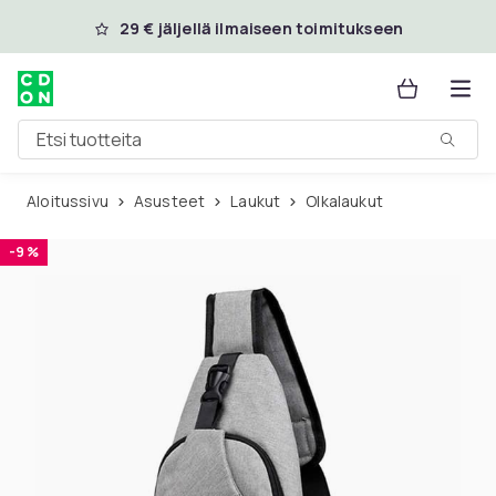
Ohita ja siirry pääsisältöön
29 € jäljellä ilmaiseen toimitukseen
Etsi tuotteita
Aloitussivu
Asusteet
Laukut
Olkalaukut
-9 %