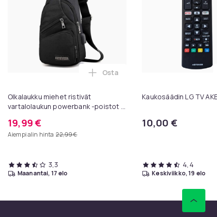
Osta
Lisää Olkalaukku miehet ristivät
Olkalaukku miehet ristivät
Kaukosäädin LG TV A
vartalolaukun powerbank -poistot -
mustat
19,99 €
10,00 €
Aiempi alin hinta
22,99 €
3,3
4,4
maanantai, 17 elo
keskiviikko, 19 elo