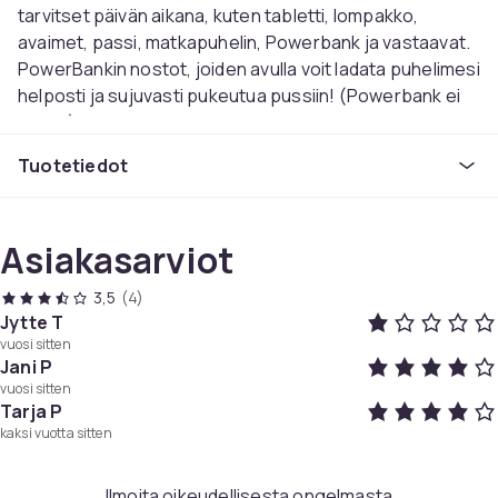
tarvitset päivän aikana, kuten tabletti, lompakko,
avaimet, passi, matkapuhelin, Powerbank ja vastaavat.
PowerBankin nostot, joiden avulla voit ladata puhelimesi
helposti ja sujuvasti pukeutua pussiin! (Powerbank ei
sisälly)
voi edullisesti ripustaa rintakehän, akselin tai takaisin.
Tuotetiedot
Todellinen monipuolinen ristikkäin laukku!
Paino: noin 240g
Koko: 16 * 8 * 33cm
Asiakasarviot
Väri: harmaa
3,5
(4)
Tuotenro
Jytte T
d0407679-0d3d-4fcb-8aac-19e5ead6a4bc
vuosi sitten
Jani P
Tuoteturvallisuustiedot
vuosi sitten
Tarja P
kaksi vuotta sitten
Ilmoita oikeudellisesta ongelmasta