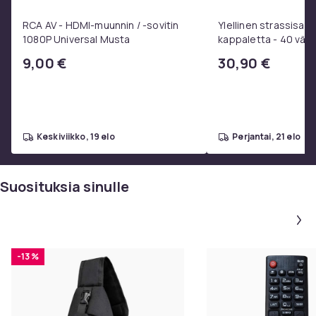
RCA AV - HDMI-muunnin / -sovitin
Ylellinen strassisarj
1080P Universal Musta
kappaletta - 40 väriä
laatikossa - DIY-str
9,00 €
30,90 €
- Liima pinseteillä - 
strassit -
keskiviikko, 19 elo
perjantai, 21 elo
Suosituksia sinulle
-13 %