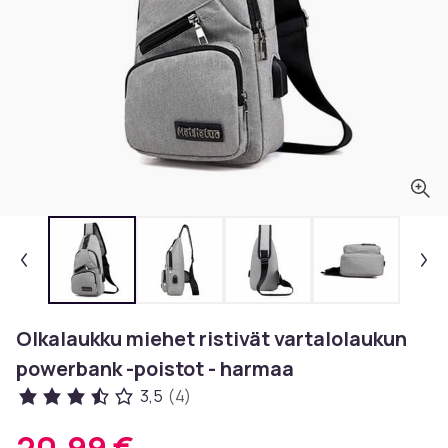
Olkalaukku miehet ristivät vartalolaukun
powerbank -poistot - harmaa
3,5
(4)