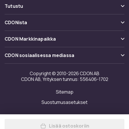
Maksuvaihtoehdot
Tutustu
Peruuta & palauta tästä
Toimitus
Kategoriat
Ota yhteyttä
CDONista
Käyttöehdot
Tuotemerkit
Tietoa meistä
Takaisinvedot
CDON Markkinapaikka
Oppaat
Asiakasarvionnit
Merchant Help Center
CDON sosiaalisessa mediassa
Työskentele kanssamme
Investor relations
Copyright © 2010-2026 CDON AB
CDON AB, Yrityksen tunnus: 556406-1702
Saavutettavuusseloste
Sitemap
Avoimuusraportti
Suostumusasetukset
Lisää ostoskoriin
Lisää Olkalaukku miehet ris