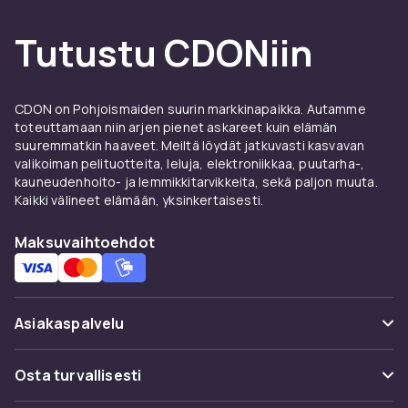
Tutustu CDONiin
CDON on Pohjoismaiden suurin markkinapaikka. Autamme
toteuttamaan niin arjen pienet askareet kuin elämän
suuremmatkin haaveet. Meiltä löydät jatkuvasti kasvavan
valikoiman pelituotteita, leluja, elektroniikkaa, puutarha-,
kauneudenhoito- ja lemmikkitarvikkeita, sekä paljon muuta.
Kaikki välineet elämään, yksinkertaisesti.
Maksuvaihtoehdot
Asiakaspalvelu
Usein kysyttyä (UKK)
Osta turvallisesti
Seuraa pakettia