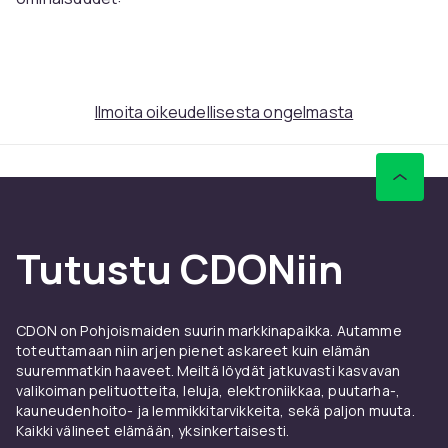
Vedenpitävä - suojaa haavat tehokkaasti veden ja
epäpuhtauksien tunkeutumiselta.
Hengittävä - ohuen, mikrohuokoisen rakenteensa
ansiosta ne nopeuttavat haavan paranemista.
Ilmoita oikeudellisesta ongelmasta
Varmista haavan täydellinen eristys vedeltä.
Tarttumaton imukykyinen ydin - helpottaa kivuttomia
sidosten vaihtoja ja suojaa kontaminaatiolta.
Tuotteen ominaisuudet:
Vedenpitävät laastarit tarjoavat tehokkaan esteen
Tutustu CDONiin
haavoille suojaamalla niitä vedeltä ja lialta.
Niiden hengittävä rakenne nopeuttaa haavan
paranemisprosessia.
CDON on Pohjoismaiden suurin markkinapaikka. Autamme
Pakkaus sisältää läpinäkyviä laastareita, jotka
toteuttamaan niin arjen pienet askareet kuin elämän
mahdollistavat haavan suojaamisen näkyvällä
suuremmatkin haaveet. Meiltä löydät jatkuvasti kasvavan
alueella.
valikoiman pelituotteita, leluja, elektroniikkaa, puutarha-,
Suorakaiteen muoto varmistaa haavan täydellisen
kauneudenhoito- ja lemmikkitarvikkeita, sekä paljon muuta.
eristyksen vedeltä.
Kaikki välineet elämään, yksinkertaisesti.