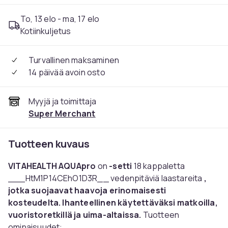
To, 13 elo - ma, 17 elo
Kotiinkuljetus
Turvallinen maksaminen
14 päivää avoin osto
Myyjä ja toimittaja
Super Merchant
Tuotteen kuvaus
VITAHEALTH AQUApro
on
-setti
18 kappaletta
___HtM1P14CEhO1D3R__ vedenpitäviä laastareita
,
jotka suojaavat haavoja erinomaisesti
kosteudelta. Ihanteellinen käytettäväksi matkoilla,
vuoristoretkillä ja uima-altaissa.
Tuotteen
ominaisuudet: