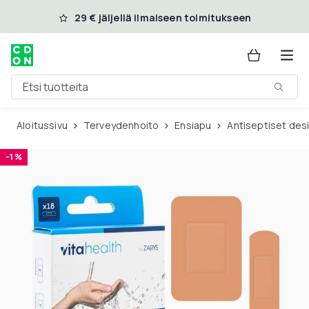
Ohita ja siirry pääsisältöön
29 € jäljellä ilmaiseen toimitukseen
Etsi tuotteita
Aloitussivu
Terveydenhoito
Ensiapu
Antiseptiset des
-1 %