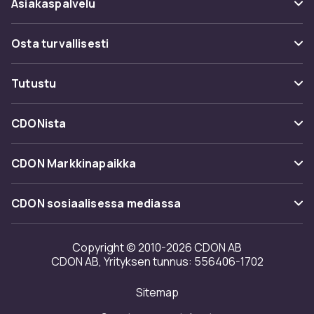
Asiakaspalvelu
Usein kysyttyä (UKK)
Osta turvallisesti
Seuraa pakettia
Maksuvaihtoehdot
Tutustu
Peruuta & palauta tästä
Toimitus
Kategoriat
Ota yhteyttä
CDONista
Käyttöehdot
Tuotemerkit
Tietoa meistä
Takaisinvedot
CDON Markkinapaikka
Oppaat
Asiakasarvionnit
Merchant Help Center
CDON sosiaalisessa mediassa
Työskentele kanssamme
Investor relations
Copyright © 2010-2026 CDON AB
CDON AB, Yrityksen tunnus: 556406-1702
Saavutettavuusseloste
Sitemap
Avoimuusraportti