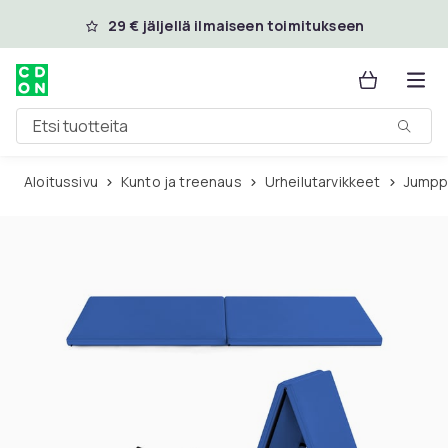
Ohita ja siirry pääsisältöön
29 € jäljellä ilmaiseen toimitukseen
Etsi tuotteita
Aloitussivu
Kunto ja treenaus
Urheilutarvikkeet
Jump