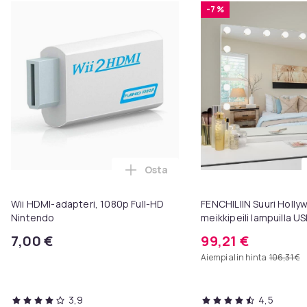
-7 %
Osta
Lisää Wii HDMI-adapteri, 1080p F
Wii HDMI-adapteri, 1080p Full-HD
FENCHILIIN Suuri Holl
Nintendo
meikkipeili lampuilla U
seinäteline valkoinen 
7,00 €
99,21 €
Aiempi alin hinta
106,31 €
3,9
4,5