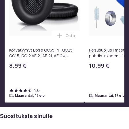
Osta
Lisää Korvatyynyt Bose QC35 I/
Korvatyynyt Bose QC35 I/II, QC25,
Pesusuojus ilmastoin
QC15, QC 2 AE 2, AE 2i, AE 2w,
puhdistukseen - 10
SoundTrue, SoundLink Black
8,99 €
10,99 €
4,6
maanantai, 17 elo
maanantai, 17 elo
Suosituksia sinulle