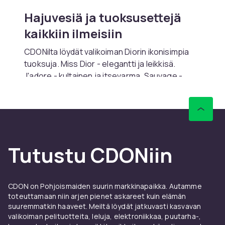
Hajuvesiä ja tuoksusettejä
kaikkiin ilmeisiin
CDONilta löydät valikoiman Diorin ikonisimpia
tuoksuja. Miss Dior - elegantti ja leikkisä.
J'adore - kultainen ja itsevarma. Sauvage -
raaka ja vapaa. Fahrenheit - lämmin ja
omaleimainen. Täältä löydät hajuvesiä,
partavesiä, vartalovoiteita ja tuoksusettejä,
jotka sopivat sekä arkeen että muistamisen
arvoisiin tilaisuuksiin. Tuoksuja, joita et vain
Tutustu CDONiin
käytä - vaan joiden kanssa elät.
Naisille, miehille ja omiin
ilmeisiisi
CDON on Pohjoismaiden suurin markkinapaikka. Autamme
toteuttamaan niin arjen pienet askareet kuin elämän
Dior ei luo tuoksuja tietyntyyppiselle ihmiselle -
suuremmatkin haaveet. Meiltä löydät jatkuvasti kasvavan
vaan saman ihmisen eri puolille. Täältä löytyy
valikoiman pelituotteita, leluja, elektroniikkaa, puutarha-,