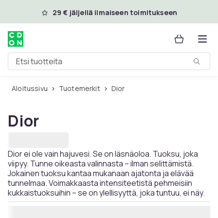
Ohita ja siirry pääsisältöön
29 € jäljellä ilmaiseen toimitukseen
Etsi tuotteita
Aloitussivu
Tuotemerkit
Dior
Dior
Dior ei ole vain hajuvesi. Se on läsnäoloa. Tuoksu, joka
viipyy. Tunne oikeasta valinnasta – ilman selittämistä.
Jokainen tuoksu kantaa mukanaan ajatonta ja elävää
tunnelmaa. Voimakkaasta intensiteetistä pehmeisiin
kukkaistuoksuihin – se on ylellisyyttä, joka tuntuu, ei näy.