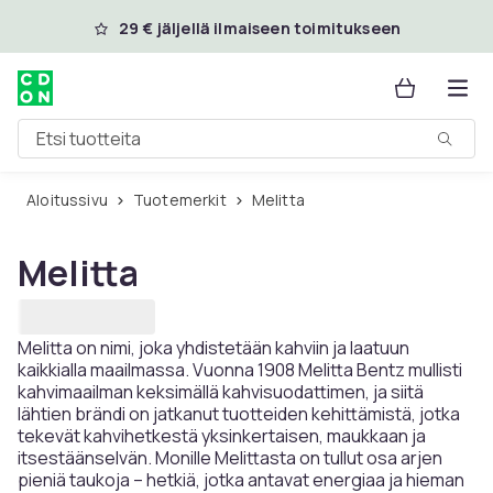
Ohita ja siirry pääsisältöön
29 € jäljellä ilmaiseen toimitukseen
Etsi tuotteita
Aloitussivu
Tuotemerkit
Melitta
Melitta
Melitta on nimi, joka yhdistetään kahviin ja laatuun
kaikkialla maailmassa. Vuonna 1908 Melitta Bentz mullisti
kahvimaailman keksimällä kahvisuodattimen, ja siitä
lähtien brändi on jatkanut tuotteiden kehittämistä, jotka
tekevät kahvihetkestä yksinkertaisen, maukkaan ja
itsestäänselvän. Monille Melittasta on tullut osa arjen
pieniä taukoja – hetkiä, jotka antavat energiaa ja hieman