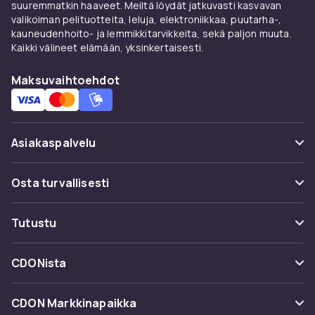
suuremmatkin haaveet. Meiltä löydät jatkuvasti kasvavan
valikoiman pelituotteita, leluja, elektroniikkaa, puutarha-,
kauneudenhoito- ja lemmikkitarvikkeita, sekä paljon muuta.
Kaikki välineet elämään, yksinkertaisesti.
Maksuvaihtoehdot
Asiakaspalvelu
Usein kysyttyä (UKK)
Osta turvallisesti
Seuraa pakettia
Maksuvaihtoehdot
Tutustu
Peruuta & palauta tästä
Toimitus
Kategoriat
Ota yhteyttä
CDONista
Käyttöehdot
Tuotemerkit
Tietoa meistä
Takaisinvedot
CDON Markkinapaikka
Oppaat