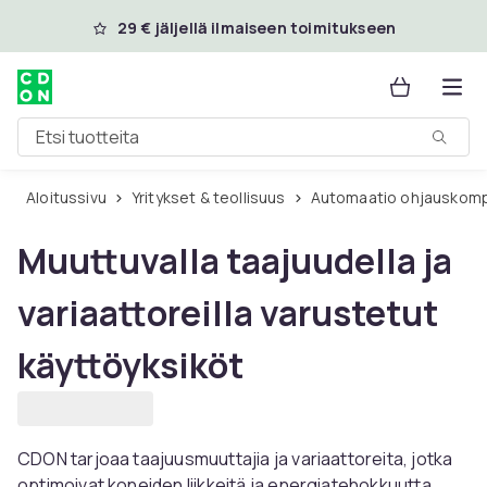
Ohita ja siirry pääsisältöön
29 € jäljellä ilmaiseen toimitukseen
Etsi tuotteita
Aloitussivu
Yritykset & teollisuus
Automaatio ohjauskom
Muuttuvalla taajuudella ja
variaattoreilla varustetut
käyttöyksiköt
CDON tarjoaa taajuusmuuttajia ja variaattoreita, jotka
optimoivat koneiden liikkeitä ja energiatehokkuutta.