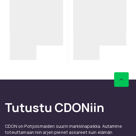
Tutustu CDONiin
CDON on Pohjoismaiden suurin markkinapaikka. Autamme
toteuttamaan niin arjen pienet askareet kuin elämän