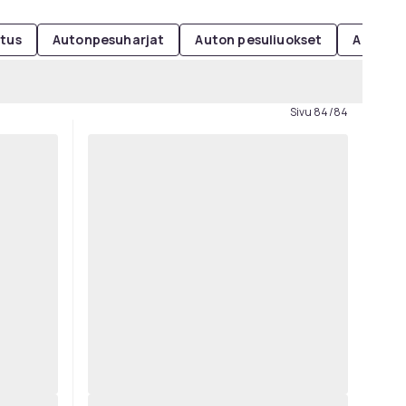
stus
Autonpesuharjat
Auton pesuliuokset
Auton p
Sivu 84/84