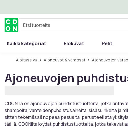
Ohita ja siirry pääsisältöön
Etsi tuotteita
Kaikki kategoriat
Elokuvat
Pelit
Aloitussivu
Ajoneuvot & varaosat
Ajoneuvojen varao
Ajoneuvojen puhdistu
CDONilla on ajoneuvojen puhdistustuotteita, jotka antavat 
shampoita, vanteidenpuhdistusaineita, sisäsuihkeita ja mikro
sitten tekemässä nopeaa pesua tai perusteellista yksityisk
täällä. CDONilta löydät puhdistustuotteita, jotka tekevät