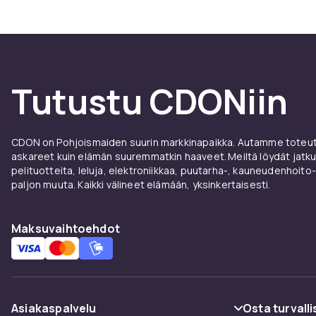
Tutustu CDONiin
CDON on Pohjoismaiden suurin markkinapaikka. Autamme toteutt
askareet kuin elämän suuremmatkin haaveet. Meiltä löydät jatku
pelituotteita, leluja, elektroniikkaa, puutarha-, kauneudenhoito-
paljon muuta. Kaikki välineet elämään, yksinkertaisesti.
Maksuvaihtoehdot
Asiakaspalvelu
Osta turvalli