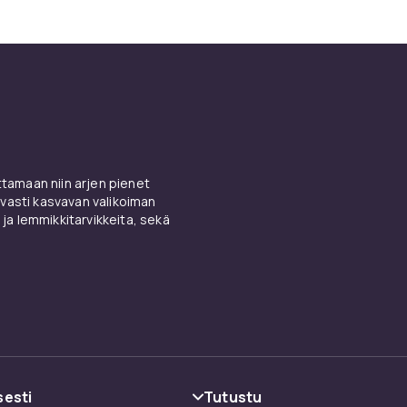
amaan niin arjen pienet
vasti kasvavan valikoiman
 ja lemmikkitarvikkeita, sekä
sesti
Tutustu