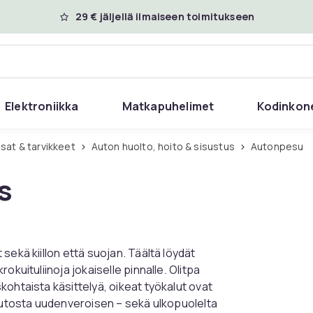
29 € jäljellä ilmaiseen toimitukseen
Elektroniikka
Matkapuhelimet
Kodinkon
sat & tarvikkeet
Auton huolto, hoito & sisustus
Autonpesu
s
sekä kiillon että suojan. Täältä löydät
kuituliinoja jokaiselle pinnalle. Olitpa
ohtaista käsittelyä, oikeat työkalut ovat
 autosta uudenveroisen – sekä ulkopuolelta