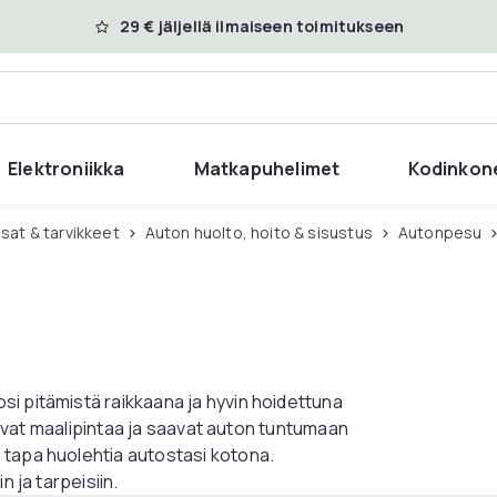
29 € jäljellä ilmaiseen toimitukseen
Elektroniikka
Matkapuhelimet
Kodinkon
sat & tarvikkeet
Auton huolto, hoito & sisustus
Autonpesu
i pitämistä raikkaana ja hyvin hoidettuna
itavat maalipintaa ja saavat auton tuntumaan
 tapa huolehtia autostasi kotona.
n ja tarpeisiin.