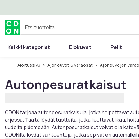
Ohita ja siirry pääsisältöön
Etsi tuotteita
Kaikki kategoriat
Elokuvat
Pelit
Aloitussivu
Ajoneuvot & varaosat
Ajoneuvojen varao
Autonpesuratkaisut
CDON tarjoaa autonpesuratkaisuja, jotka helpottavat autos
arjessa. Täältä löydät tuotteita, jotka liuottavat likaa, ho
uudelta pidempään. Autonpesuratkaisut voivat olla kätevä
CDONilta löydät vaihtoehtoja, jotka sopivat eri automalleihi