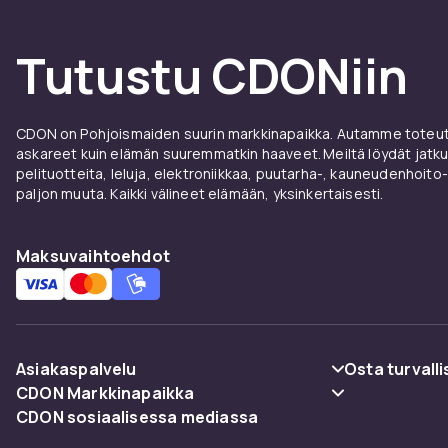
Tutustu CDONiin
CDON on Pohjoismaiden suurin markkinapaikka. Autamme toteutt
askareet kuin elämän suuremmatkin haaveet. Meiltä löydät jatku
pelituotteita, leluja, elektroniikkaa, puutarha-, kauneudenhoito-
paljon muuta. Kaikki välineet elämään, yksinkertaisesti.
Maksuvaihtoehdot
Asiakaspalvelu
Osta turvalli
CDON Markkinapaikka
Usein kysyttyä (UKK)
Maksuvaiht
CDON sosiaalisessa mediassa
Merchant Help Center
Seuraa pakettia
Toimitus