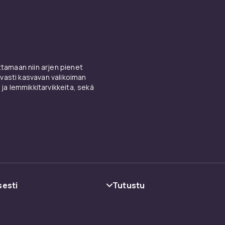
amaan niin arjen pienet
vasti kasvavan valikoiman
 ja lemmikkitarvikkeita, sekä
sesti
Tutustu
oehdot
Kategoriat
Tuotemerkit