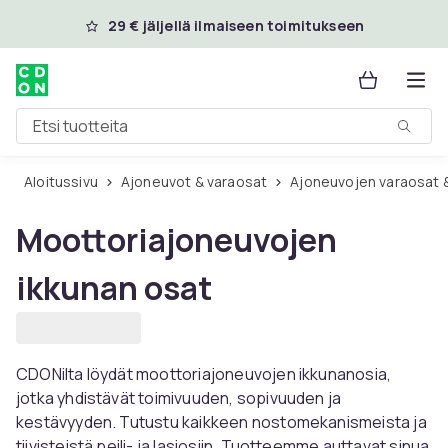
Ohita ja siirry pääsisältöön
29 € jäljellä ilmaiseen toimitukseen
Etsi tuotteita
Aloitussivu
Ajoneuvot & varaosat
Ajoneuvojen varaosat 
Moottoriajoneuvojen
ikkunan osat
CDONilta löydät moottoriajoneuvojen ikkunanosia,
jotka yhdistävät toimivuuden, sopivuuden ja
kestävyyden. Tutustu kaikkeen nostomekanismeista ja
tiivisteistä peili- ja lasiosiin. Tuotteemme auttavat sinua