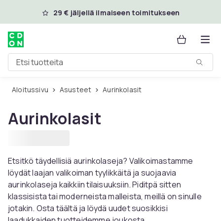
Ohita ja siirry pääsisältöön
29 € jäljellä ilmaiseen toimitukseen
Etsi tuotteita
Aloitussivu
Asusteet
Aurinkolasit
Aurinkolasit
Etsitkö täydellisiä aurinkolaseja? Valikoimastamme
löydät laajan valikoiman tyylikkäitä ja suojaavia
aurinkolaseja kaikkiin tilaisuuksiin. Piditpä sitten
klassisista tai moderneista malleista, meillä on sinulle
jotakin. Osta täältä ja löydä uudet suosikkisi
laadukkaiden tuotteidemme joukosta.