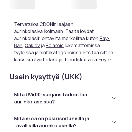
Tervetuloa CDONin laajaan
aurinkolasivalikoimaan. Taalta loydat
aurinkolasit johtavilta merkeiltaa kuten
Ray-
Ban
,
Oakley
ja
Polaroid
lukemattomissa
tyyleissa ja hintakategorioissa. Etsitpa sitten
klassisia aviatorlaseja, trendikkaita cat-eye-
malleja tai urheilullisia wrap-around-laseja,
loydat sinulle sopivan parin meildalta.
Usein kysyttyä (UKK)
Valitse oikeat aurinkolasit
tyyliisi
Mita UV400-suojaus tarkoittaa
aurinkolaseissa?
Aurinkolaseja on saatavana monissa eri
malleissa ja tyyleissa, ja oikean parin valinta
Mita eroa on polarisoituneilla ja
riippuu henkilokohtaisesta maustasi ja
tavallisilla aurinkolaseilla?
kasvojesi muodosta. Aviatorimalli