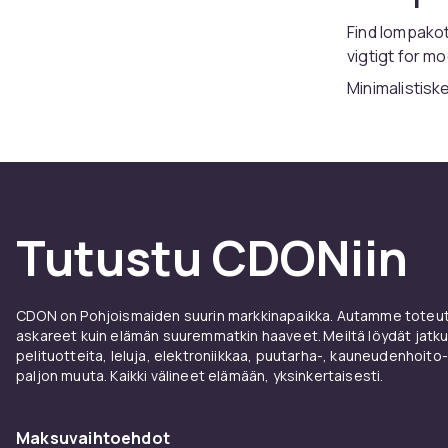
Find lompakot 
vigtigt for m
Minimalistiske
Ægte læder g
CDONilta loyd
kilpailukykyi 
Hyva lompakko
suojattuja ma
Tutustu CDONiin
CDONilta loyd
seen hintaan.
RFID-suojatut
CDON on Pohjoismaiden suurin markkinapaikka. Autamme toteutt
laukkutarvikk
askareet kuin elämän suuremmatkin haaveet. Meiltä löydät jatku
pelituotteita, leluja, elektroniikkaa, puutarha-, kauneudenhoito-
valintasi.
paljon muuta. Kaikki välineet elämään, yksinkertaisesti.
En plånbok är
tankar åt. En 
Maksuvaihtoehdot
frustration vi