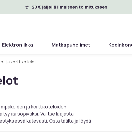
29 € jäljellä ilmaiseen toimitukseen
Elektroniikka
Matkapuhelimet
Kodinkon
ot ja korttikotelot
elot
Lompakoiden ja korttikoteloiden
tyyliisi sopivaksi. Valitse laajasta
jestyksessä kätevästi. Osta täältä ja löydä