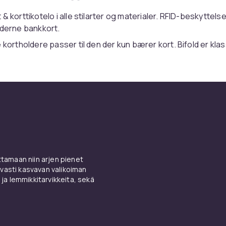
& korttikotelo i alle stilarter og materialer. RFID-beskyttelse
oderne bankkort.
 kortholdere passer til den der kun bærer kort. Bifold er klas
iver eksklusiv fornemmelse. Vegansk kunstlæder er prisvenl
at taydellisen valikoiman
lompakoita
, korttiteloita ja matkata
seen hintaan turvallisella ostamisella ja nopealla toimituksella.
 on investointi mukavuuteen ja organisointiin. Valitse RFID-
lleja lisasuojaksi elektronista skaanausta vastaan.
at taydellisen valikoiman lompakoita ja matkatarvikkeita kilpa
 Valikoimamme kattaa klassiset lompakot, minimalistiset kortt
 passikoteot, ammattimaiset kayntikorttikoteot ja kaytannol
amaan niin arjen pienet
eet. Turvallisella ostamisella ja nopealla toimituksella CDON
vasti kasvavan valikoiman
 ja lemmikkitarvikkeita, sekä
 ett av de accessoarer vi använder mest varje dag men ägna
dålig plånbok med trasig blixtlås eller överfulla fack kan skap
d varje betalning. Investera i en väldesignad plånbok av bra m