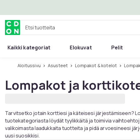
Ohita ja siirry pääsisältöön
Etsi tuotteita
Kaikki kategoriat
Elokuvat
Pelit
Aloitussivu
Asusteet
Lompakot & kotelot
Lompak
Lompakot ja korttikot
Tarvitsetko jotain korttiesi ja käteisesi järjestämiseen? 
tuotekategoriasta löydät tyylikkäitä ja toimivia vaihtoehtoja 
valikoimasta laadukkaita tuotteita ja pidä arvoesineesi jär
uusi suosikkisi.