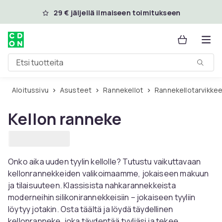
Ohita ja siirry pääsisältöön
29 € jäljellä ilmaiseen toimitukseen
Etsi tuotteita
Aloitussivu
Asusteet
Rannekellot
Rannekellotarvikke
Kellon ranneke
Onko aika uuden tyylin kellolle? Tutustu vaikuttavaan
kellonrannekkeiden valikoimaamme, jokaiseen makuun
ja tilaisuuteen. Klassisista nahkarannekkeista
moderneihin silikonirannekkeisiin – jokaiseen tyyliin
löytyy jotakin. Osta täältä ja löydä täydellinen
kellonranneke, joka täydentää tyyliäsi ja tekee