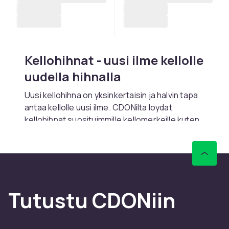
Kellohihnat - uusi ilme kellolle
uudella hihnalla
Uusi kellohihna on yksinkertaisin ja halvin tapa
antaa kellolle uusi ilme. CDONilta loydat
kellohihnat suosituimmille kellomerkeille kuten
Casio
,
Seiko
,
Fossil
ja
Garmin
.
Kellohihnat ovat saatavilla kaikissa
materiaaleissa: nahkahihnat eleganssiin,
metallihihnat klassiseen tyyliin ja silikonihihnat
urheiluun.
Tutustu CDONiin
Valitse oikea leveys
Kellohihnan leveys mitataan millimetreissa.