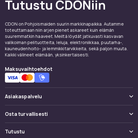
Tutustu CDONiin
Edut ja käyttöohjeet
Laddningsregulatorer:lle
CDONilta löydät Laddningsregulatorer:ä
CDON on Pohjoismaiden suurin markkinapaikka. Autamme
johtavilta valmistajilta kilpailukykyiseen hintaan.
toteuttamaan niin arjen pienet askareet kuin elämän
suuremmatkin haaveet. Meiltä löydät jatkuvasti kasvavan
Laaja valikoimamme kattaa kaikki hintaluokat
valikoiman pelituotteita, leluja, elektroniikkaa, puutarha-,
perustason malleista edistyneisiin ammatillisiin
kauneudenhoito- ja lemmikkitarvikkeita, sekä paljon muuta.
ratkaisuihin. Kaikki tuotteet on sertifioitu ja
Kaikki välineet elämään, yksinkertaisesti.
täyttävät eurooppalaiset laatu- ja
turvallisuusstandardit.
Maksuvaihtoehdot
Kun ostat Laddningsregulatorer:ä CDONilta,
saat käyttöoikeuden tuotekuvauksiin
yksityiskohtaisilla ominaisuuksilla,
Asiakaspalvelu
asiakasarvosteluihin ja mallien helppoihin
vertailuihin. Tarjoamme nopean toimituksen ja
Usein kysyttyä (UKK)
Osta turvallisesti
helpon palautuksen.
Seuraa pakettia
Edut ja käyttöohjeet
Maksuvaihtoehdot
Tutustu
Laddningsregulatorer:lle
Peruuta & palauta tästä