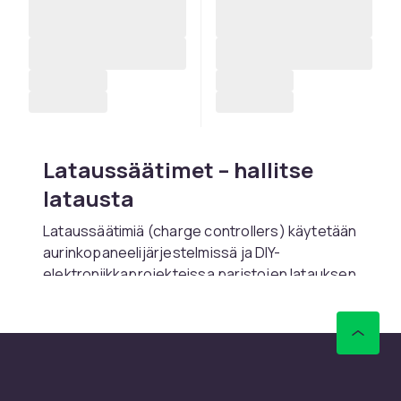
Lataussäätimet – hallitse
latausta
Lataussäätimiä (charge controllers) käytetään
aurinkopaneelijärjestelmissä ja DIY-
elektroniikkaprojekteissa paristojen latauksen
säätelemiseen ja ylilatauksen estämiseen.
MPPT ja PWM ovat kaksi yleisintä
säätintyyppiä.
Osta lataussäätimet verkosta CDONilta.