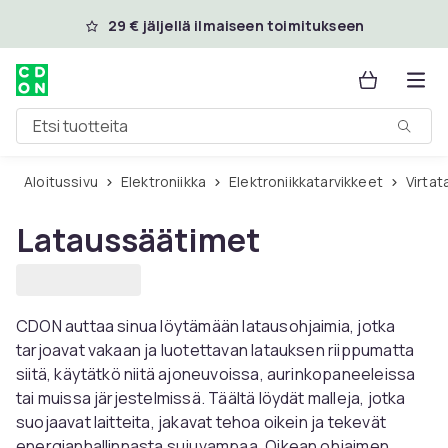
Ohita ja siirry pääsisältöön
29 € jäljellä ilmaiseen toimitukseen
Etsi tuotteita
Aloitussivu
Elektroniikka
Elektroniikkatarvikkeet
Virta
Lataussäätimet
CDON auttaa sinua löytämään latausohjaimia, jotka
tarjoavat vakaan ja luotettavan latauksen riippumatta
siitä, käytätkö niitä ajoneuvoissa, aurinkopaneeleissa
tai muissa järjestelmissä. Täältä löydät malleja, jotka
suojaavat laitteita, jakavat tehoa oikein ja tekevät
energianhallinnasta sujuvampaa. Oikean ohjaimen