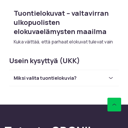
Tuontielokuvat – valtavirran
ulkopuolisten
elokuvaelämysten maailma
Kuka väittää, että parhaat elokuvat tulevat vain
Hollywoodista? Tuontielokuvat avaavat oven
laajaan valikoimaan tarinoita, tyylejä ja
Usein kysyttyä (UKK)
elokuvantekoa kaikkialta maailmasta. Etsitpä
sitten japanilaista animetta, ranskalaisia ​​
draamoja, eteläkorealaisia ​​trillereitä tai
Miksi valita tuontielokuvia?
brittiläisiä klassikoita, löydät varmasti
löytäjäänsä.
Miksi valita tuontielokuvia?
Monet tuontielokuvat tarjoavat erilaisen
näkökulman tarinankerrontaan, usein
ainutlaatuisilla visuaalisilla tyyleillä ja