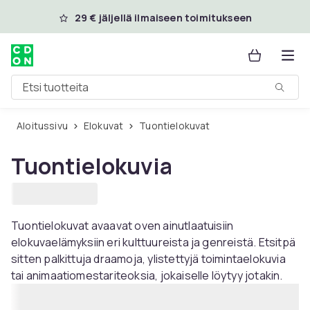
Ohita ja siirry pääsisältöön
29 € jäljellä ilmaiseen toimitukseen
Etsi tuotteita
Aloitussivu
Elokuvat
Tuontielokuvat
Tuontielokuvia
Tuontielokuvat avaavat oven ainutlaatuisiin
elokuvaelämyksiin eri kulttuureista ja genreistä. Etsitpä
sitten palkittuja draamoja, ylistettyjä toimintaelokuvia
tai animaatiomestariteoksia, jokaiselle löytyy jotakin.