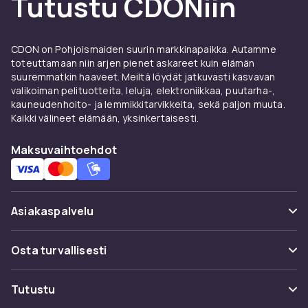
Tutustu CDONiin
tarinankerrontatekniikoilla, jotka eroavat
perinteisemmistä tuotannoista. Lisäksi saat
mahdollisuuden kokea elokuvia, joita ei ehkä
CDON on Pohjoismaiden suurin markkinapaikka. Autamme
koskaan näytetä Ruotsin elokuvateattereissa
toteuttamaan niin arjen pienet askareet kuin elämän
tai suoratoistopalveluissa. Alkuperäisen kielen
suuremmatkin haaveet. Meiltä löydät jatkuvasti kasvavan
valikoiman pelituotteita, leluja, elektroniikkaa, puutarha-,
ja kulttuurisen ankkuroinnin ansiosta jokainen
kauneudenhoito- ja lemmikkitarvikkeita, sekä paljon muuta.
elokuva on matka toiseen maailmankolkkaan.
Kaikki välineet elämään, yksinkertaisesti.
CDONilla on laaja valikoima tuontielokuvia eri
maista ja genreistä, joten löydät helposti uusia
Maksuvaihtoehdot
elokuvaelämyksiä tutkittavaksi. Etsitpä sitten
kulttiklassikoita, kriitikoiden ylistämiä draamoja
tai toiminnantäyteisiä tarinoita, löydät aina
Asiakaspalvelu
jotain jännittävää löydettävää.
Laaja valikoima genrejä ja tyylejä
Usein kysyttyä (UKK)
Osta turvallisesti
Piditpä sitten toiminnantäyteisistä Hongkongin
Seuraa pakettia
Maksuvaihtoehdot
elokuvista, mukaansatempaavista italialaisista
Tutustu
Peruuta & palauta tästä
draamoista tai rohkeista kokeellisista