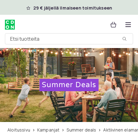
Ohita ja siirry pääsisältöön
29 € jäljellä ilmaiseen toimitukseen
Etsi tuotteita
Summer Deals
Aloitussivu
Kampanjat
Summer deals
Aktiivinen elam