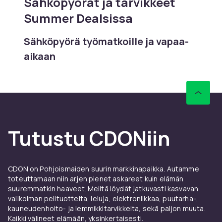
Sähköpyörät ja tarvikkeet
Summer Dealsissa
Sähköpyörä työmatkoille ja vapaa-
aikaan
Sähköpyörä tekee työmatkasta pidemmän ja
mäistä lyhyempiä. Valikoima kokoaa
työmatkasähköpyörät, sähköhybridit, sähkö-
MTB:t ja kokoontaitettavat mallit Crescentilta,
Monarkilta, Cubelta ja Trekiltä. Toimintamatka
Tutustu CDONiin
ja moottorin sijainti näkyvät tuotekuvauksesta
selkeästi.
Moottori ja akku
CDON on Pohjoismaiden suurin markkinapaikka. Autamme
toteuttamaan niin arjen pienet askareet kuin elämän
Moottorin teho ja akun kapasiteetti
suuremmatkin haaveet. Meiltä löydät jatkuvasti kasvavan
ratkaisevat toimintamatkan ja suorituskyvyn.
valikoiman pelituotteita, leluja, elektroniikkaa, puutarha-,
Valikoima sisältää Bosch-, Shimano Steps- ja
kauneudenhoito- ja lemmikkitarvikkeita, sekä paljon muuta.
Kaikki välineet elämään, yksinkertaisesti.
Bafang-moottoreilla varustetut mallit. 400 ja