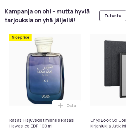
Kampanja on ohi – mutta hyviä
Tutustu
tarjouksia on yhä jäljellä!
Nice price
Osta
Lisää Rasasi Hajuvedet miehill
Rasasi Hajuvedet miehille Rasasi
Onyx Boox Go Color 7
Hawas Ice EDP, 100 ml
kirjanlukija Jutiklini