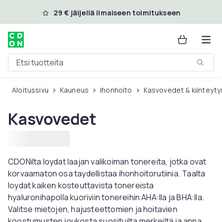
Ohita ja siirry pääsisältöön
29 € jäljellä ilmaiseen toimitukseen
Etsi tuotteita
Aloitussivu
Kauneus
Ihonhoito
Kasvovedet & kiinteyt
Kasvovedet
CDONilta loydat laajan valikoiman tonereita, jotka ovat
korvaamaton osa taydellistaa ihonhoitorutiinia. Taalta
loydat kaiken kosteuttavista tonereista
hyaluronihapolla kuoriviin tonereihin AHA:lla ja BHA:lla.
Valitse mietojen, hajusteettomien ja hoitavien
koostumusten joukosta suosituilta merkeiltä ja anna