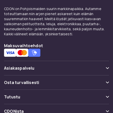
CDON on Pohjoismaiden suurin markkinapaikka. Autamme
toteuttamaan niin arjen pienet askareet kuin elämän
suuremmatkin haaveet. Meiltä löydät jatkuvasti kasvavan
valikoiman pelituotteita, leluja, elektroniikkaa, puutarha-,
kauneudenhoito- ja lemmikkitarvikkeita, sekä paljon muuta.
Kaikki välineet elämään, yksinkertaisesti.
Maksuvaihtoehdot
Asiakaspalvelu
Usein kysyttyä (UKK)
Osta turvallisesti
Seuraa pakettia
Maksuvaihtoehdot
Tutustu
Peruuta & palauta tästä
Toimitus
Kategoriat
Ota yhteyttä
CDONista