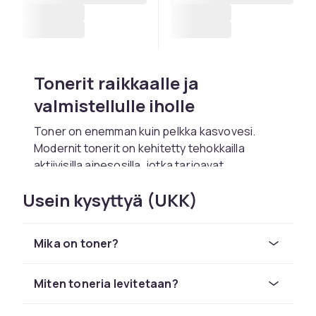
Tonerit raikkaalle ja
valmistellulle iholle
Toner on enemman kuin pelkka kasvovesi.
Modernit tonerit on kehitetty tehokkailla
aktiivisilla ainesosilla, jotka tarjoavat
kohdennettua hoitoa pelkan puhdistuksen
Usein kysyttyä (UKK)
lisaksi. Kosteuttavat tonerit hyaluronihapolla ja
glyserinilla antavat ylimaaraisen
kosteuskerroksen, joka auttaa seuraavia
Mika on toner?
tuotteita imeytymaan paremmin. Kuorivat
tonerit AHA:lla, BHA:lla tai PHA:lla poistavat
kuolleita ihosoluja ja edistavat solun
Miten toneria levitetaan?
uusiutumista kirkkaammalle ja tasaisemmalle