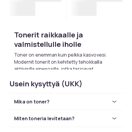
Tonerit raikkaalle ja
valmistellulle iholle
Toner on enemman kuin pelkka kasvovesi.
Modernit tonerit on kehitetty tehokkailla
aktiivisilla ainesosilla, jotka tarjoavat
kohdennettua hoitoa pelkan puhdistuksen
Usein kysyttyä (UKK)
lisaksi. Kosteuttavat tonerit hyaluronihapolla ja
glyserinilla antavat ylimaaraisen
kosteuskerroksen, joka auttaa seuraavia
Mika on toner?
tuotteita imeytymaan paremmin. Kuorivat
tonerit AHA:lla, BHA:lla tai PHA:lla poistavat
kuolleita ihosoluja ja edistavat solun
Miten toneria levitetaan?
uusiutumista kirkkaammalle ja tasaisemmalle