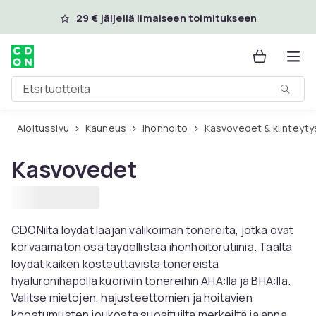
Ohita ja siirry pääsisältöön
29 € jäljellä ilmaiseen toimitukseen
Etsi tuotteita
Aloitussivu
Kauneus
Ihonhoito
Kasvovedet & kiinteyt
Kasvovedet
CDONilta loydat laajan valikoiman tonereita, jotka ovat
korvaamaton osa taydellistaa ihonhoitorutiinia. Taalta
loydat kaiken kosteuttavista tonereista
hyaluronihapolla kuoriviin tonereihin AHA:lla ja BHA:lla.
Valitse mietojen, hajusteettomien ja hoitavien
koostumusten joukosta suosituilta merkeiltä ja anna