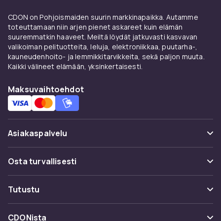
CDON on Pohjoismaiden suurin markkinapaikka. Autamme
toteuttamaan niin arjen pienet askareet kuin elämän
suuremmatkin haaveet. Meiltä löydät jatkuvasti kasvavan
valikoiman pelituotteita, leluja, elektroniikkaa, puutarha-,
kauneudenhoito- ja lemmikkitarvikkeita, sekä paljon muuta.
Kaikki välineet elämään, yksinkertaisesti.
Maksuvaihtoehdot
Asiakaspalvelu
Usein kysyttyä (UKK)
Osta turvallisesti
Seuraa pakettia
Maksuvaihtoehdot
Tutustu
Peruuta & palauta tästä
Toimitus
Kategoriat
Ota yhteyttä
CDONista