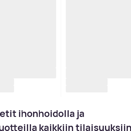
etit ihonhoidolla ja
uotteilla kaikkiin tilaisuuksii