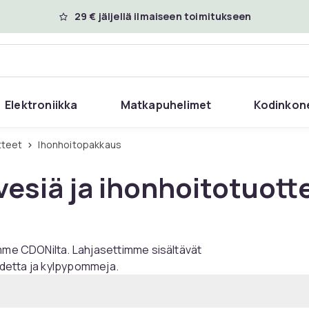
29 € jäljellä ilmaiseen toimitukseen
Elektroniikka
Matkapuhelimet
Kodinkon
tteet
Ihonhoitopakkaus
esiä ja ihonhoitotuotte
amme CDONilta. Lahjasettimme sisältävät
oidetta ja kylpypommeja.