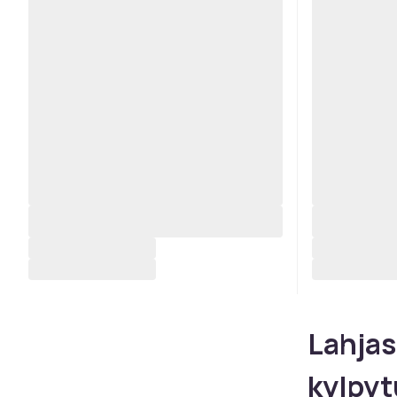
Lahjas
kylpyt