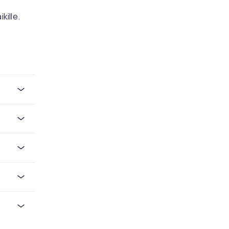
kille.
t
iisti