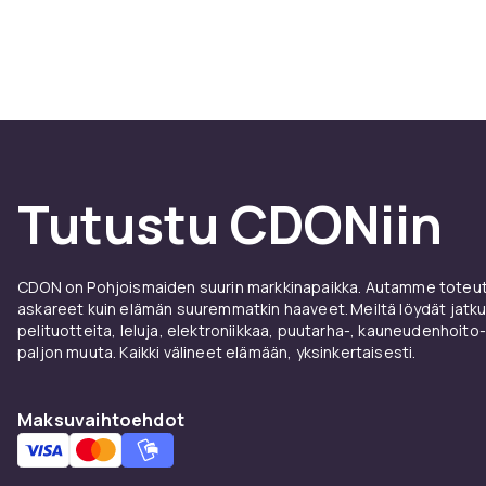
Tutustu CDONiin
CDON on Pohjoismaiden suurin markkinapaikka. Autamme toteutt
askareet kuin elämän suuremmatkin haaveet. Meiltä löydät jatku
pelituotteita, leluja, elektroniikkaa, puutarha-, kauneudenhoito-
paljon muuta. Kaikki välineet elämään, yksinkertaisesti.
Maksuvaihtoehdot