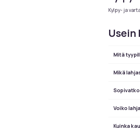
Kylpy- ja vart
Ylellis
Usein 
välitt
Mitä tyypi
Anna lahjaksi
pakattuja ja v
Mikä lahja
Sopivatko 
Voiko lahj
Kuinka kau