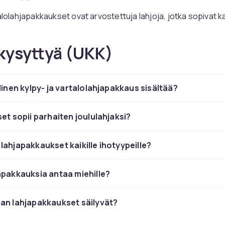
alolahjapakkaukset ovat arvostettuja lahjoja, jotka sopivat kai
iä lahjasettiä, jotka osoittava
kysyttyä (UKK)
ämistä
llinen kylpy- ja vartalolahjapakkaus sisältää?
 rentoutumisen ja hyvinvoinnin hetki. Lahjasettimme ovat kaun
almiita annettaviksi.
set sopii parhaiten joululahjaksi?
lahjapakkaukset kaikille ihotyypeille?
apakkauksia antaa miehille?
an lahjapakkaukset säilyvät?