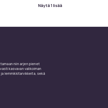
Näytä 1 lisää
amaan niin arjen pienet
vasti kasvavan valikoiman
 ja lemmikkitarvikkeita, sekä