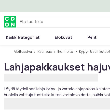
Ohita ja siirry pääsisältöön
Etsi tuotteita
Kaikki kategoriat
Elokuvat
Pelit
Aloitussivu
Kauneus
Ihonhoito
Kylpy- & suihkutuo
Lahjapakkaukset hajuv
Löydä täydellinen lahja kylpy- ja vartalolahjapakkauksist
huolella valittuja tuotteita kuten vartalovoidetta, suihkuv