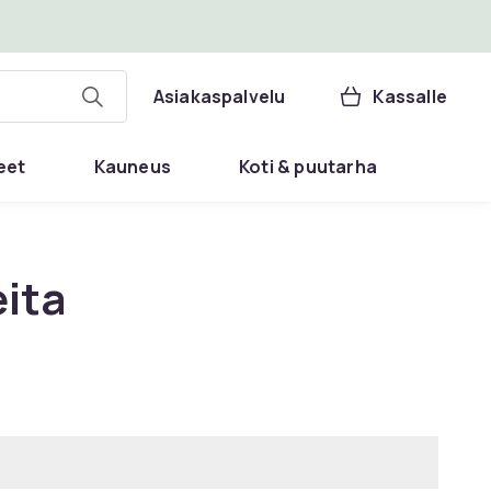
Asiakaspalvelu
Kassalle
eet
Kauneus
Koti & puutarha
ita