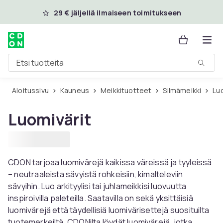
Ohita ja siirry pääsisältöön
29 € jäljellä ilmaiseen toimitukseen
Etsi tuotteita
Aloitussivu
Kauneus
Meikkituotteet
Silmämeikki
Lu
Luomivärit
CDON tarjoaa luomivärejä kaikissa väreissä ja tyyleissä
– neutraaleista sävyistä rohkeisiin, kimalteleviin
sävyihin. Luo arkityylisi tai juhlameikkisi luovuutta
inspiroivilla paleteilla. Saatavilla on sekä yksittäisiä
luomivärejä että täydellisiä luomivärisettejä suosituilta
tuotemerkeiltä. CDONilta löydät luomivärejä, jotka