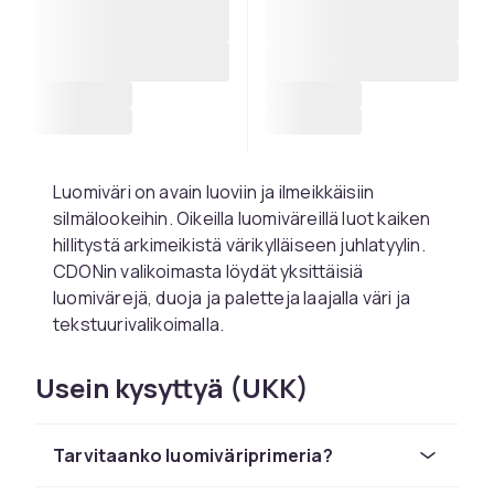
Luomiväri on avain luoviin ja ilmeikkäisiin
silmälookeihin. Oikeilla luomiväreillä luot kaiken
hillitystä arkimeikistä värikylläiseen juhlatyylin.
CDONin valikoimasta löydät yksittäisiä
luomivärejä, duoja ja paletteja laajalla väri ja
tekstuurivalikoimalla.
Matta, hohtavat ja
Usein kysyttyä (UKK)
glitterluomivärit
Matta luomivärit antavat hienostuneen ja
Tarvitaanko luomiväriprimeria?
ajattoman viimeistelyn, joka sopii sekä arkeen