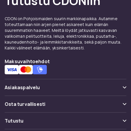
Tutustu CDONiin
Käytä luomiväriprimeria, jotta väri pysyy koko
päivän luomitaitteeseen menemättä. Levitä
CDON on Pohjoismaiden suurin markkinapaikka. Autamme
vaalea pohjaväri koko silmäluomelle ja rakenna
toteuttamaan niin arjen pienet askareet kuin elämän
sitten tummemmilla sävyillä taitteessa ja
suuremmatkin haaveet. Meiltä löydät jatkuvasti kasvavan
ulospäin. Viimeistele hyvin muotoilluilla
valikoiman pelituotteita, leluja, elektroniikkaa, puutarha-,
kulmakarvakynillä
ja vahvista ripsiä
kauneudenhoito- ja lemmikkitarvikkeita, sekä paljon muuta.
Kaikki välineet elämään, yksinkertaisesti.
kasvuhoidoilla
luonnollista nostetta varten.
Tilaa luomivärit CDONilta ja nauti nopeasta
Maksuvaihtoehdot
toimituksesta.
Asiakaspalvelu
Usein kysyttyä (UKK)
Osta turvallisesti
Seuraa pakettia
Maksuvaihtoehdot
Tutustu
Peruuta & palauta tästä
Toimitus