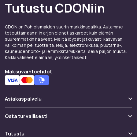
Tutustu CDONiin
ylöspäin avoimempaa silmäilmettä varten.
Vedenkestävä ripsiväri
CDON on Pohjoismaiden suurin markkinapaikka. Autamme
pitkäkestoisempaan käyttöön
toteuttamaan niin arjen pienet askareet kuin elämän
suuremmatkin haaveet. Meiltä löydät jatkuvasti kasvavan
Vedenkestävä ripsiväri on erinomainen valinta
valikoiman pelituotteita, leluja, elektroniikkaa, puutarha-,
pitkiin kesäpäiviin, pitkiin tilaisuuksiin,
kauneudenhoito- ja lemmikkitarvikkeita, sekä paljon muuta.
treenilenkeille tai päiviin, jolloin tiedät silmien
Kaikki välineet elämään, yksinkertaisesti.
saattavan kyynelehtiä. Vedenkestävä ripsiväri
muodostaa kosteutta hylkivän kerroksen
Maksuvaihtoehdot
ripsien ympärille ja pitää muodon koko päivän
tahmaamatta. Max Factor 2000 Calorie
Waterproof ja Maybelline Sky High Waterproof
Asiakaspalvelu
ovat kaksi suosittua vaihtoehtoa tässä
kategoriassa, jotka löytyvät CDONilta.
Usein kysyttyä (UKK)
Osta turvallisesti
Muista, että vedenkestävä ripsiväri vaatii
erityistä meikinpoistoainetta liuetakseen
Seuraa pakettia
Maksuvaihtoehdot
kunnolla ärsyttämättä silmiä. Yhdistä mielellään
Tutustu