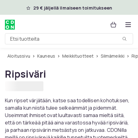
Ohita ja siirry pääsisältöön
29 € jäljellä ilmaiseen toimitukseen
Etsi tuotteita
Aloitussivu
Kauneus
Meikkituotteet
Silmämeikki
Ri
Ripsiväri
Kun ripset värjätään, katse saa todellisen kohotuksen,
samalla kun niistä tulee selkeämmät ja pidemmät.
Useimmat ihmiset ovat luultavasti samaa mieltä siitä,
että on tärkeää pitää aina varastossa hyvää ripsiväriä,
ja parhaan ripsivärin metsästys on jatkuvaa. CDONilla
meillä on ripsivärejä kaikille tunnetuilta tuotemerkeiltä, ​​