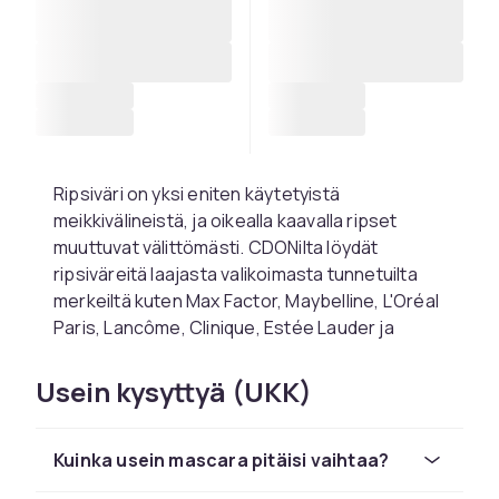
Ripsiväri on yksi eniten käytetyistä
meikkivälineistä, ja oikealla kaavalla ripset
muuttuvat välittömästi. CDONilta löydät
ripsiväreitä laajasta valikoimasta tunnetuilta
merkeiltä kuten Max Factor, Maybelline, L'Oréal
Paris, Lancôme, Clinique, Estée Lauder ja
Benefit. Yli 2 000 tuotteen valikoimasta löydät
ripsivärin kaikille ripsetyypeille, tyyleille ja
Usein kysyttyä (UKK)
tarpeille.
Tuuheutus-, pidentävä
Kuinka usein mascara pitäisi vaihtaa?
ripsiväri ja kaikki siltä väliltä