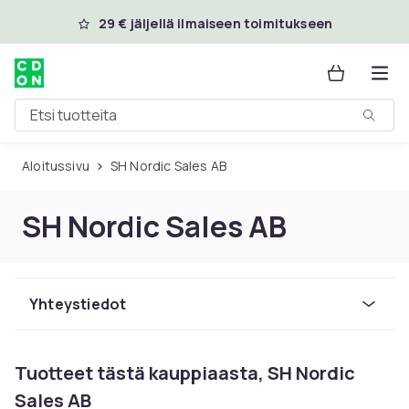
Ohita ja siirry pääsisältöön
29 € jäljellä ilmaiseen toimitukseen
Etsi tuotteita
Aloitussivu
SH Nordic Sales AB
SH Nordic Sales AB
Yhteystiedot
Tuotteet tästä kauppiaasta, SH Nordic
Sales AB