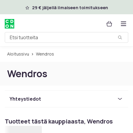
Ohita ja siirry pääsisältöön
29 € jäljellä ilmaiseen toimitukseen
Etsi tuotteita
Aloitussivu
Wendros
Wendros
Yhteystiedot
Tuotteet tästä kauppiaasta, Wendros