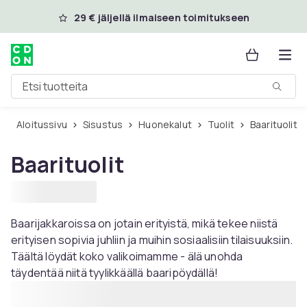
Ohita ja siirry pääsisältöön
29 € jäljellä ilmaiseen toimitukseen
Etsi tuotteita
Aloitussivu
Sisustus
Huonekalut
Tuolit
Baarituolit
Baarituolit
Baarijakkaroissa on jotain erityistä, mikä tekee niistä
erityisen sopivia juhliin ja muihin sosiaalisiin tilaisuuksiin.
Täältä löydät koko valikoimamme - älä unohda
täydentää niitä tyylikkäällä baaripöydällä!