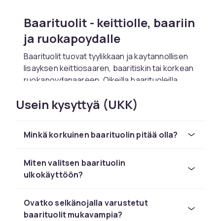
Baarituolit - keittiolle, baariin
ja ruokapoydalle
Baarituolit tuovat tyylikkaan ja kaytannollisen
lisayksen keittiosaaren, baaritiskin tai korkean
ruokapoydanaareen. Oikeilla baarituoleilla
muutat seisomaan tarkoitetun tilan mukavaksi
Usein kysyttyä (UKK)
istumapaikaksi. CDON:lla loydat laajan
valikoiman baarituoleja kaikissa tyyleissa,
materiaaleissa ja korkeuksissa.
Minkä korkuinen baarituolin pitää olla?
Baarituolia valitessasi korkeus on ratkaiseva
tekija. Baarituolin tulee sopia poydanpinnan tai
Miten valitsen baarituolin
tiskin korkeuteen. On tarkea erottaa
ulkokäyttöön?
baaritiskin korkeus (n. 90-110 cm) ja
keittiosaaren korkeus (n. 85-95 cm). Monissa
baarituoleissa on saadetava korkeus, mika
Ovatko selkänojalla varustetut
tekee niista joustavia.
baarituolit mukavampia?