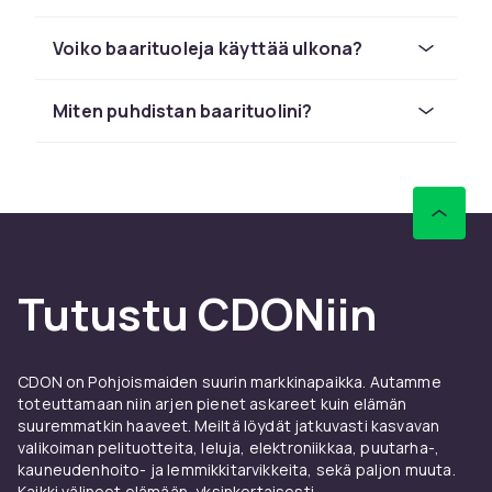
Materiaalit ja design
Voiko baarituoleja käyttää ulkona?
Baarituoleja on saatavilla monissa eri
materiaaleissa. Puu antaa lampiman ja
Miten puhdistan baarituolini?
luonnollisen ilmeen, joka sopii skandinaavisiin
tai maaseutumaisiin kotiympaistoihin. Mustat
tai terastainen metallijalat luovat modernin ja
teollisen tunnelman. Tekoknahka tai
kangasverhoilu tarjoaa mukavuutta ja on
helppo pitaa puhtaana.
Haluatko baarituolin kasinojalilla ja pehmealla
Tutustu CDONiin
istuimella? Katso valikoimamme
keittiötuolit ja
ruokailutuolit
, jotka sopivat myos korkeisiin
poytiin.
CDON on Pohjoismaiden suurin markkinapaikka. Autamme
toteuttamaan niin arjen pienet askareet kuin elämän
Yhdista baarituolit olemassa olevaan
suuremmatkin haaveet. Meiltä löydät jatkuvasti kasvavan
sisustukseesi. Varvrikas baarituoli voi olla
valikoiman pelituotteita, leluja, elektroniikkaa, puutarha-,
silmaanpistava element, kun taas neutraali
kauneudenhoito- ja lemmikkitarvikkeita, sekä paljon muuta.
malli sopii mihin tahansa sisustustyyliin.
Kaikki välineet elämään, yksinkertaisesti.