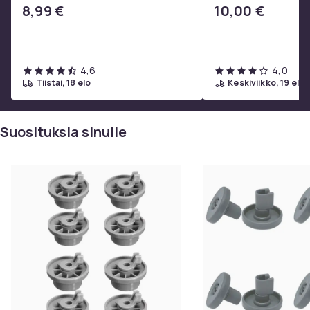
SoundTrue, SoundLink Black
8,99 €
10,00 €
4,6
4,0
tiistai, 18 elo
keskiviikko, 19 elo
Suosituksia sinulle