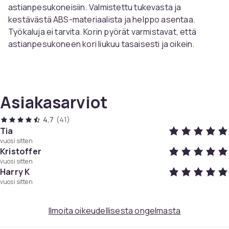
astianpesukoneisiin. Valmistettu tukevasta ja
kestävästä ABS-materiaalista ja helppo asentaa.
Työkaluja ei tarvita. Korin pyörät varmistavat, että
astianpesukoneen kori liukuu tasaisesti ja oikein.
Tekniset tiedot:
Väri: tummanharmaa
Halkaisija: 40 mm
Asiakasarviot
Materiaali: ABS
Yhteensopiva seuraavien kanssa: AEG Favorit, Privileg,
4,7
(41)
Zanussi
Tia
vuosi sitten
Kristoffer
Paketti sisältää:
vuosi sitten
8 x koripyörät astianpesukoneeseen
Harry K
vuosi sitten
Väri
DarkGrey
Ilmoita oikeudellisesta ongelmasta
Koko
40 mm