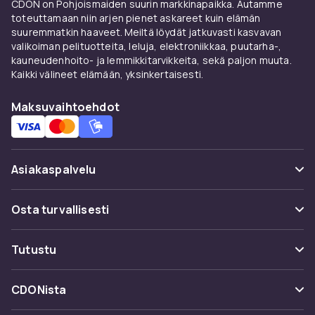
CDON on Pohjoismaiden suurin markkinapaikka. Autamme
toteuttamaan niin arjen pienet askareet kuin elämän
suuremmatkin haaveet. Meiltä löydät jatkuvasti kasvavan
valikoiman pelituotteita, leluja, elektroniikkaa, puutarha-,
kauneudenhoito- ja lemmikkitarvikkeita, sekä paljon muuta.
Kaikki välineet elämään, yksinkertaisesti.
Maksuvaihtoehdot
Asiakaspalvelu
Usein kysyttyä (UKK)
Osta turvallisesti
Seuraa pakettia
Maksuvaihtoehdot
Tutustu
Peruuta & palauta tästä
Toimitus
Kategoriat
Ota yhteyttä
CDONista
Käyttöehdot
Tuotemerkit