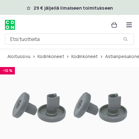
Ohita ja siirry pääsisältöön
29 € jäljellä ilmaiseen toimitukseen
Etsi tuotteita
Aloitussivu
Kodinkoneet
Kodinkoneet
Astianpesukon
-10 %