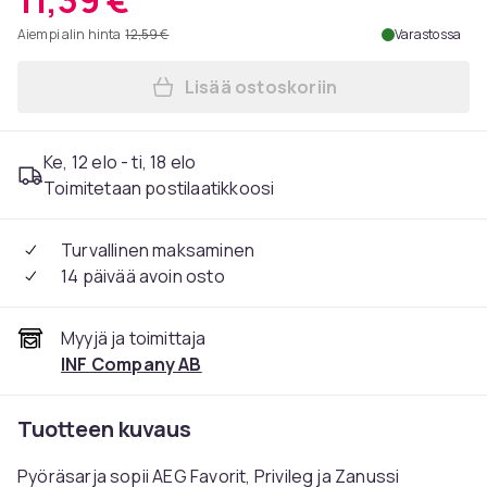
11,39 €
Aiempi alin hinta
12,59 €
Varastossa
Lisää ostoskoriin
Lisää Astianpesukoneen kori
Ke, 12 elo - ti, 18 elo
Toimitetaan postilaatikkoosi
Turvallinen maksaminen
14 päivää avoin osto
Myyjä ja toimittaja
INF Company AB
Tuotteen kuvaus
Pyöräsarja sopii AEG Favorit, Privileg ja Zanussi