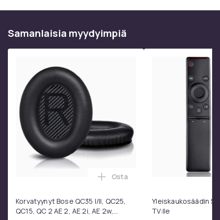
Paino, gramma
45
Samanlaisia ​​myydyimpiä
Tuotenro
7f438f29-c9f7-4d25-8e55-5cc06832a199
Tuoteturvallisuustiedot
Osta
Lisää Korvatyynyt Bose QC35 I/
Korvatyynyt Bose QC35 I/II, QC25,
Yleiskaukosäädin S
QC15, QC 2 AE 2, AE 2i, AE 2w,
TV:lle