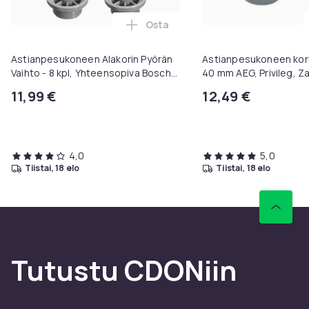
Osta
Lisää Astianpesukoneen Alakorin
Astianpesukoneen Alakorin Pyörän
Astianpesukoneen kori
Vaihto - 8 kpl, Yhteensopiva Bosch
40 mm AEG, Privileg, Z
ja Siemens Astianpesukoneiden
11,99 €
12,49 €
Kanssa
4,0
5,0
tiistai, 18 elo
tiistai, 18 elo
Tutustu CDONiin