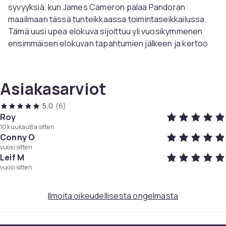
syvyyksiä, kun James Cameron palaa Pandoran
maailmaan tässä tunteikkaassa toimintaseikkailussa.
Tämä uusi upea elokuva sijoittuu yli vuosikymmenen
ensimmäisen elokuvan tapahtumien jälkeen ja kertoo
Sullyn perheen tarinan esitellen yleisölle
majesteettisen meren tulkun.
Asiakasarviot
NÄYTTELIJÄT:
Sam Worthington
5,0
(6)
Zoe Saldaña
Roy
10 kuukautta sitten
Sigourney Weaver
Conny O
Stephen Lang
vuosi sitten
Kate Winslet
Leif M
Cliff Curtis
vuosi sitten
CCH Pounder
Giovanni Ribisi
Ilmoita oikeudellisesta ongelmasta
Edie Falco
Joel David Moore
Britain Dalton