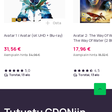
Osta
Lisää Avatar 1 / Avatar (4K UHD +
Avatar 1 / Avatar (4K UHD + Blu-ray)
Avatar 2: The Way Of Wa
The Way Of Water (2 Bl
31,56 €
17,96 €
Aiempi alin hinta
34,96 €
Aiempi alin hinta
18,32 €
5,0
4,5
torstai, 13 elo
torstai, 13 elo
Tutustu CDONiin