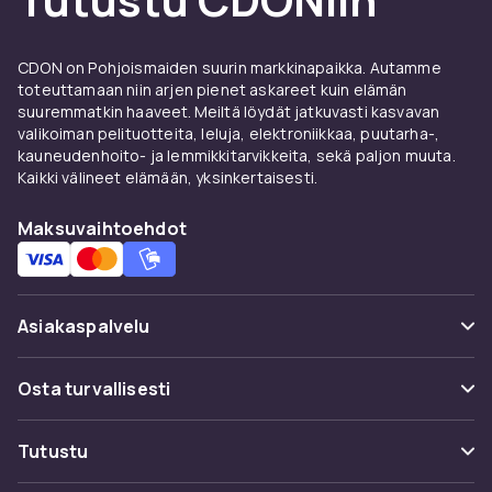
CDON on Pohjoismaiden suurin markkinapaikka. Autamme
toteuttamaan niin arjen pienet askareet kuin elämän
suuremmatkin haaveet. Meiltä löydät jatkuvasti kasvavan
valikoiman pelituotteita, leluja, elektroniikkaa, puutarha-,
kauneudenhoito- ja lemmikkitarvikkeita, sekä paljon muuta.
Kaikki välineet elämään, yksinkertaisesti.
Maksuvaihtoehdot
Asiakaspalvelu
Usein kysyttyä (UKK)
Osta turvallisesti
Seuraa pakettia
Maksuvaihtoehdot
Tutustu
Peruuta & palauta tästä
Toimitus