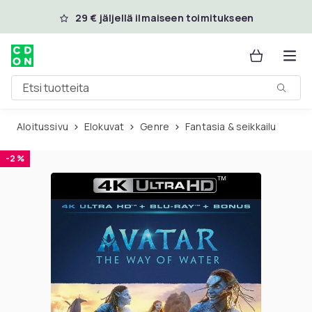
Ohita ja siirry pääsisältöön
29 € jäljellä ilmaiseen toimitukseen
Etsi tuotteita
Aloitussivu
Elokuvat
Genre
Fantasia & seikkailu
-2 %