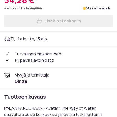
34,28 €
Aiempi alin hinta
34,96 €
Muutama jäljellä
Lisää ostoskoriin
Lisää Avatar 2: The Way Of 
Ti, 11 elo - to, 13 elo
Turvallinen maksaminen
14 päivää avoin osto
Myyjä ja toimittaja
Ginza
Tuotteen kuvaus
PALAA PANDORAAN - Avatar: The Way of Water
saavuttaa uusia korkeuksia ja löytää tutkimattomia