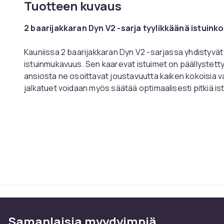
Tuotteen kuvaus
2 baarijakkaran Dyn V2 -sarja tyylikkäänä istui
Kauniissa 2 baarijakkaran Dyn V2 -sarjassa yhdistyvät
istuinmukavuus. Sen kaarevat istuimet on päällystet
ansiosta ne osoittavat joustavuutta kaiken kokoisia 
jalkatuet voidaan myös säätää optimaalisesti pitkiä 
täydentää metallinen trumpettijalusta, joka antaa baari
estävät lattian naarmuuntumisen ja vahingoittumisen. 
yksinkertaista eleganssia mihin tahansa asuintilaan.
Materiaalikoostumus: 100 % polyvinyylikloridi
Ca. Mitat:
Kokonaiskorkeus: 63 - 84 cm
Kokonaisleveys: 36 cm
Kokonais syvyys: 39 cm
Samanlaisia ​​myydyimpiä
Istuimen korkeus: 55 - 76 cm