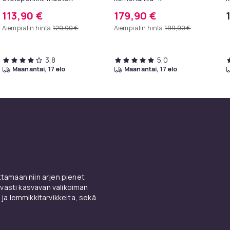
jauhemaalattu
korkeussäädettävä,
113,90 €
179,90 €
metallipenkki, kestävä,
metallijalka - baarituoli
Aiempi alin hinta
129,90 €
Aiempi alin hinta
199,90 €
makuuhuoneeseen,
integroidulla jalkatuella
eteiseen ja
pukeutumistilaan
3,8
5,0
maanantai, 17 elo
maanantai, 17 elo
amaan niin arjen pienet
vasti kasvavan valikoiman
 ja lemmikkitarvikkeita, sekä