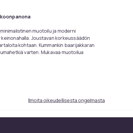
nkokoonpanona
 minimalistinen muotoilu ja moderni
ty keinonahalla. Joustavan korkeussäädön
vartaloita kohtaan. Kummankin baarijakkaran
istumahetkiä varten. Mukavaa muotoilua
jakkaralle lisää vakautta. Lattiasuojat
Moderni Dyn V2 -baarijakkara 2 kpl levittää
Ilmoita oikeudellisesta ongelmasta