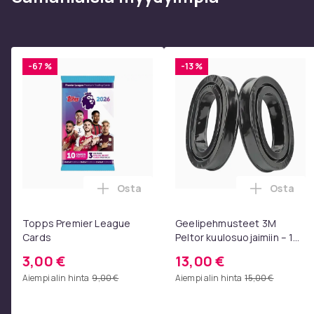
Istuinpinta (WxD): 36 x 36 cm
Paino: 6 kg
-67 %
-13 %
Istuin:
Penkki kääntyy 360°
Helppohoitoiset pinnat
Runko:
Materiaali: metallia kromin näköisenä
Osta
Osta
Lisää Topps Premier League Cards osto
Lisää Ge
Materiaali: metalli mattamusta
Materiaali: metalli mattamusta
Topps Premier League
Geelipehmusteet 3M
Materiaali: metalli mattamusta valkoinen
Cards
Peltor kuulosuojaimiin – 1
Trumpettijalusta sis. lattiasuojat
pari, musta
3,00 €
13,00 €
Aiempi alin hinta
9,00 €
Aiempi alin hinta
15,00 €
Lattiasuoja. Lattiasuoja