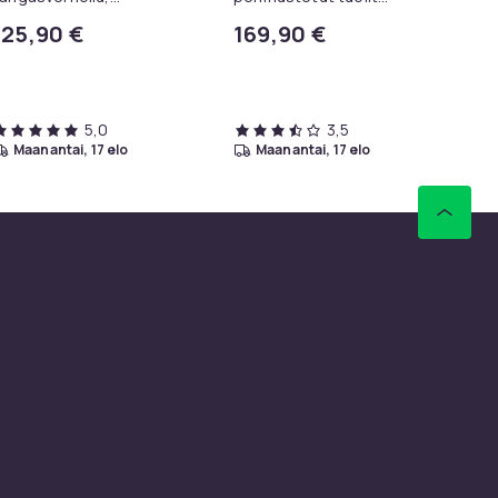
pehmustepenkki
selkänojalla ja
hi
125,90 €
169,90 €
2
pyökkirungolla, tuolit
ko
Aie
lattiasuojilla
jal
5,0
3,5
maanantai, 17 elo
maanantai, 17 elo