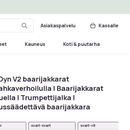
Asiakaspalvelu
Kassalle
eet
Kauneus
Koti & puutarha
 Dyn V2 baarijakkarat
hkaverhoilulla I Baarijakkarat
uella I Trumpettijalka I
ussäädettävä baarijakkara
m
svart-svart
svart-vit