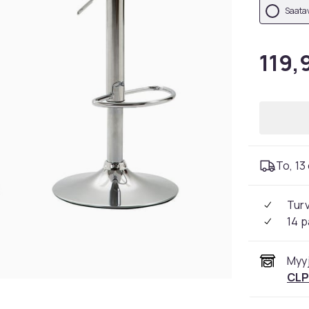
Saatav
119,
To, 13 
Tur
14 p
Myyj
CL