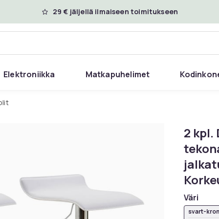
29 € jäljellä ilmaiseen toimitukseen
Elektroniikka
Matkapuhelimet
Kodinkon
olit
2 kpl.
tekona
jalkat
Korke
Väri
svart-kro