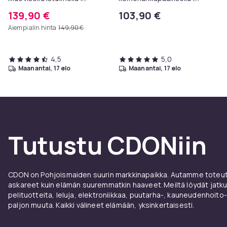
Tiskijakkara
Pyörivä jakkara, jossa
139,90 €
103,90 €
Korkeussäädettävä I
jalkatuki |
Aiempi alin hinta
149,90 €
Tiskijakkara Trompetin
Korkeussäädettävä tuoli
jalustalla varustettuna
torvijalalla
4,5
5,0
maanantai, 17 elo
maanantai, 17 elo
Tutustu CDONiin
CDON on Pohjoismaiden suurin markkinapaikka. Autamme toteutt
askareet kuin elämän suuremmatkin haaveet. Meiltä löydät jatku
pelituotteita, leluja, elektroniikkaa, puutarha-, kauneudenhoito-
paljon muuta. Kaikki välineet elämään, yksinkertaisesti.