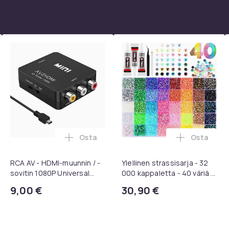
Osta
Osta
skoriin
elipehmusteet 3M Peltor kuulosuojaimiin – 1 pari, musta ostos
Lisää RCA AV - HDMI-muunnin / -sovitin 
Lisää Ylel
RCA AV - HDMI-muunnin / -
Ylellinen strassisarja - 32
sovitin 1080P Universal
000 kappaletta - 40 väriä -
Musta
Strassit laatikossa - DIY-
9,00 €
30,90 €
strassit - koko 3mm - Liima
pinseteillä - liimattavat
strassit -