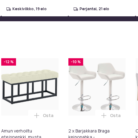
keskiviikko, 19 elo
perjantai, 21 elo
-12 %
-10 %
ettua puuvillakankaata.
vit-krom
8b93ffc1-dfa2-4200-97bd-3f970a6e2542
Osta
Osta
ella istuimella I Tiskijakkara Korkeussäädettävä I Tiskijakkar
-baarituoli keinonahkapäällisellä | Pyörivä jakkara, jossa jalka
Lisää Amun verhoiltu eteispenkki, musta 
Lisää 2 x Ba
Amun verhoiltu
2 x Barjakkara Braga
C
eteispenkki, musta
keinonahka -
k