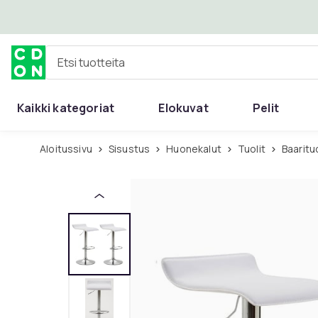
Ohita ja siirry pääsisältöön
Etsi tuotteita
Kaikki kategoriat
Elokuvat
Pelit
Aloitussivu
Sisustus
Huonekalut
Tuolit
Baaritu