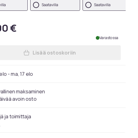
illa
Saatavilla
Saatavilla
90 €
Varastossa
Lisää ostoskoriin
Lisää 2 kpl. Dyn V2 baarijakkarat te
elo - ma, 17 elo
vallinen maksaminen
äivää avoin osto
ä ja toimittaja
P