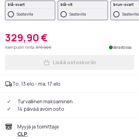
blå-svart
blå-vit
brun-svart
Saatavilla
Saatavilla
Saatavilla
329,90 €
Aiempi alin hinta
379,90 €
Varastossa
Lisää ostoskoriin
Lisää Maverick-sarjan 4 kpl 
To, 13 elo - ma, 17 elo
Turvallinen maksaminen
14 päivää avoin osto
Myyjä ja toimittaja
CLP