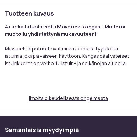
Tuotteen kuvaus
4 ruokailutuolin setti Maverick-kangas - Moderni
muotoilu yhdistettynä mukavuuteen!
Maverick-lepotuolit ovat mukavia mutta tyylikkäitä
istuimia jokapäiväiseen käyttöön. Kangaspäällysteiset
istuinkuoret on verhoiltu istuin- ja selkänojan alueella,
joten mukava istuminen ei ole ongelma pidemmänkään
ajan kuluessa. Malli on sekä korkeussäädettävä että
360° käännettävissä, mikä lupaa lisää joustavuutta.
Metallista valmistettu trumpettijalusta kromin
Ilmoita oikeudellisesta ongelmasta
näköisenä tai mattamustasta/valkoisesta metallista
edustaa suurta vakautta ja kestävyyttä. Nämä verhoillut
tuolit antavat modernia ilmettä ja täydentävät upeasti
mitä tahansa asuintilaa.
Samanlaisia ​​myydyimpiä
Materiaalikoostumus: 100 % polyesteri