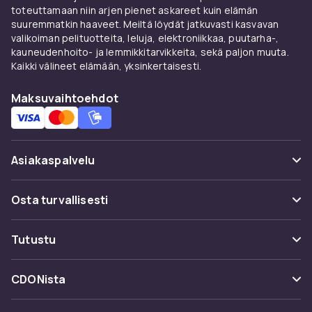
toteuttamaan niin arjen pienet askareet kuin elämän
suuremmatkin haaveet. Meiltä löydät jatkuvasti kasvavan
valikoiman pelituotteita, leluja, elektroniikkaa, puutarha-,
kauneudenhoito- ja lemmikkitarvikkeita, sekä paljon muuta.
Kaikki välineet elämään, yksinkertaisesti.
Maksuvaihtoehdot
Asiakaspalvelu
Usein kysyttyä (UKK)
Osta turvallisesti
Seuraa pakettia
Maksuvaihtoehdot
Tutustu
Peruuta & palauta tästä
Toimitus
Kategoriat
Ota yhteyttä
CDONista
Käyttöehdot
Tuotemerkit