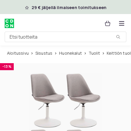
Ohita ja siirry pääsisältöön
29 € jäljellä ilmaiseen toimitukseen
Etsi tuotteita
Aloitussivu
Sisustus
Huonekalut
Tuolit
Keittiön tuo
-13 %