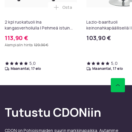
Tuotenro
Osta
0137eba5-d1a1-429c-940c-b39130b2010f
Lisää 2 kpl ruokatuoli Ina kangas
Tuoteturvallisuustiedot
2 kpl ruokatuoli Ina
Lazio-baarituoli
kangasverhoilulla I Pehmeä istuin
keinonahkapäällisellä |
puujalalla I Ruokapöydän tuoli
jakkara, jossa jalkatuki 
113,90 €
103,90 €
lattiansuojilla
Korkeussäädettävä tuoli
Aiempi alin hinta
129,90 €
5,0
5,0
maanantai, 17 elo
maanantai, 17 elo
Tutustu CDONiin
CDON on Pohjoismaiden suurin markkinapaikka. Autamme