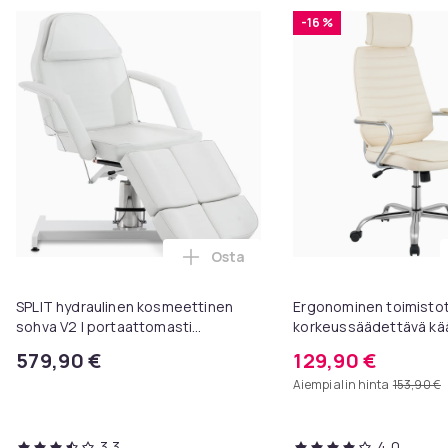
-16 %
Osta
Lisää SPLIT hydraulinen kosmeet
SPLIT hydraulinen kosmeettinen
Ergonominen toimistot
sohva V2 I portaattomasti
korkeussäädettävä kä
säädettävä hierontasohva I jaettu
työtuoli keinonahkaa, 
579,90 €
129,90 €
jalkaosa säädettävissä
niskatuella, pehmustet
Aiempi alin hinta
153,90 €
3,3
4,0