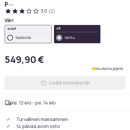
p...
3,0
(2)
Väri
vit
svart
Saatavilla
Valittu
549,90 €
Muutama jäljellä
Lisää ostoskoriin
Lisää Hydraulinen kosmeetti
Ke, 12 elo - pe, 14 elo
Turvallinen maksaminen
14 päivää avoin osto