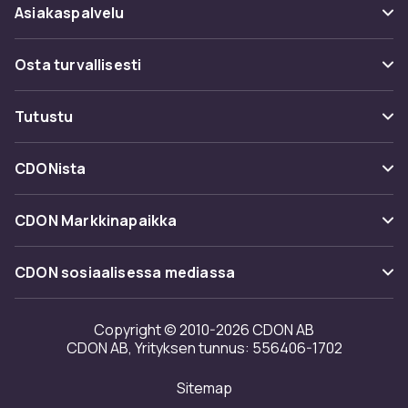
Asiakaspalvelu
Usein kysyttyä (UKK)
Osta turvallisesti
Seuraa pakettia
Maksuvaihtoehdot
Tutustu
Peruuta & palauta tästä
Toimitus
Kategoriat
Ota yhteyttä
CDONista
Käyttöehdot
Tuotemerkit
Tietoa meistä
Takaisinvedot
CDON Markkinapaikka
Oppaat
Asiakasarvionnit
Merchant Help Center
CDON sosiaalisessa mediassa
Työskentele kanssamme
Investor relations
Copyright © 2010-2026 CDON AB
CDON AB, Yrityksen tunnus: 556406-1702
Saavutettavuusseloste
Sitemap
Avoimuusraportti