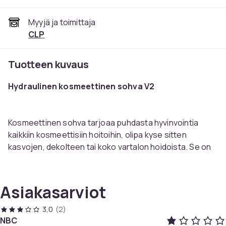
Myyjä ja toimittaja
CLP
Tuotteen kuvaus
Hydraulinen kosmeettinen sohva V2
Kosmeettinen sohva tarjoaa puhdasta hyvinvointia
kaikkiin kosmeettisiin hoitoihin, olipa kyse sitten
kasvojen, dekolteen tai koko vartalon hoidoista. Se on
verhoiltu korkealaatuisella hienosoluisella
vaahtomuovilla ja päällystetty helppohoitoisella
keinonahalla. Vakaa jalusta on valmistettu metallista ja
Asiakasarviot
varustettu lattiatyynyillä, joiden korkeutta voidaan
säätää yksilöllisesti muutamalla senttimetrillä
3,0
(2)
epätasaisuuksien tasaamiseksi. Sohvan korkeutta
NBC