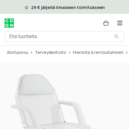
Ohita ja siirry pääsisältöön
29 € jäljellä ilmaiseen toimitukseen
Etsi tuotteita
Aloitussivu
Terveydenhoito
Hieronta & rentoutuminen