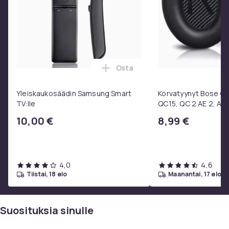
Max. Kantavuus: 400 kg
Väri
vit
Tuotenro
Osta
e0c072d9-f92a-4f93-93ee-8ffb5af49255
Lisää Yleiskaukosäädin Samsun
Tuoteturvallisuustiedot
Yleiskaukosäädin Samsung Smart
Korvatyynyt Bose QC3
TV:lle
QC15, QC 2 AE 2, AE 
SoundTrue, SoundLin
10,00 €
8,99 €
4,0
4,6
tiistai, 18 elo
maanantai, 17 elo
Suosituksia sinulle