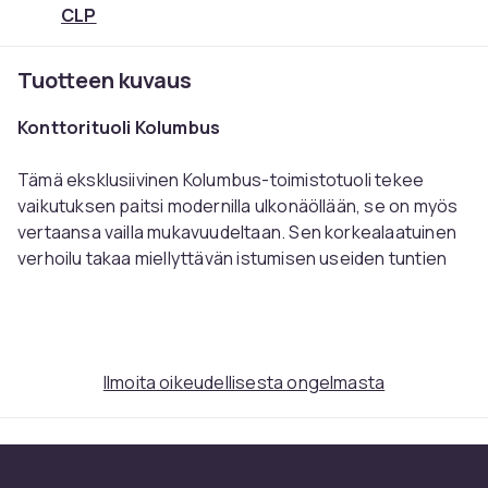
CLP
Tuotteen kuvaus
Konttorituoli Kolumbus
Tämä eksklusiivinen Kolumbus-toimistotuoli tekee
vaikutuksen paitsi modernilla ulkonäöllään, se on myös
vertaansa vailla mukavuudeltaan. Sen korkealaatuinen
verhoilu takaa miellyttävän istumisen useiden tuntien
ajan.
Istuinosan ja selkänojan verhoiluun on käytetty
korkealaatuista naudannahkaa. Istuinkorkeus on
Ilmoita oikeudellisesta ongelmasta
portaattomasti säädettävissä ja takaa ergonomisen
istumisen. Lisäksi kirjoituspöytätuoli on varustettu
keinumekanismilla, joka antaa lisää liikkumisvapautta.