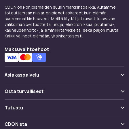
CDON on Pohjoismaiden suurin markkinapaikka. Autamme
toteuttamaan niin arjen pienet askareet kuin elämän
suuremmatkin haaveet. Meiltä löydät jatkuvasti kasvavan
valikoiman pelituotteita, leluja, elektroniikkaa, puutarha-,
kauneudenhoito- ja lemmikkitarvikkeita, sekä paljon muuta.
Kaikki välineet elämään, yksinkertaisesti.
Maksuvaihtoehdot
Asiakaspalvelu
Usein kysyttyä (UKK)
Osta turvallisesti
Seuraa pakettia
Maksuvaihtoehdot
Tutustu
Peruuta & palauta tästä
Toimitus
Kategoriat
Ota yhteyttä
CDONista
Käyttöehdot