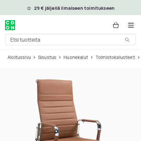
Ohita ja siirry pääsisältöön
29 € jäljellä ilmaiseen toimitukseen
Etsi tuotteita
Aloitussivu
Sisustus
Huonekalut
Toimistokalusteet