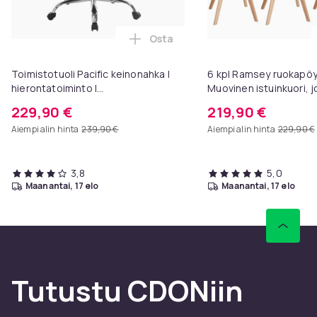
Väri
ljusbrun
Osta
Tuotenro
Lisää Toimistotuoli Pacific kein
d9033afd-1d9c-4754-bc96-e4fc5674e218
Toimistotuoli Pacific keinonahka I
6 kpl Ramsey ruokapöyt
hierontatoiminto I
Muovinen istuinkuori, 
Tuoteturvallisuustiedot
korkeussäädettävä I jalkatuki
keinonahkapäällyste I N
229,90 €
219,90 €
jossa on pyökkirunko
Aiempi alin hinta
239,90 €
Aiempi alin hinta
229,90 €
3,8
5,0
maanantai, 17 elo
maanantai, 17 elo
Tutustu CDONiin