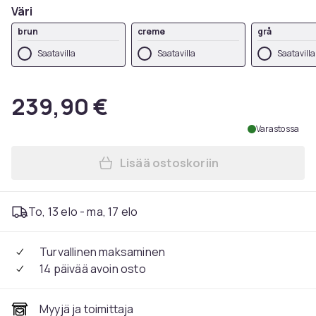
Väri
brun
creme
grå
Saatavilla
Saatavilla
Saatavilla
239,90 €
Varastossa
Lisää ostoskoriin
Lisää Ergonominen toimistot
To, 13 elo - ma, 17 elo
Turvallinen maksaminen
14 päivää avoin osto
Myyjä ja toimittaja