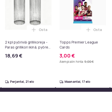
Osta
Osta
paletta - 40 väriä - Strassit laatikossa - DIY-strassit - koko 3mm
A AV - HDMI-muunnin / -sovitin 1080P Universal Musta ostoskor
Lisää 2 kpl pyöriviä grillikoreja - Paras
Lisää Top
2 kpl pyöriviä grillikoreja -
Topps Premier League
Paras grillikori ikinä, pyöreä
Cards
ruostumattomasta
18,69 €
3,00 €
teräksestä valmistettu
Aiempi alin hinta
9,00 €
grilliverkko
perjantai, 21 elo
maanantai, 17 elo