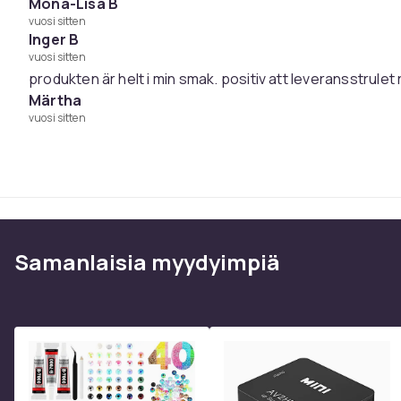
Mona-Lisa B
vuosi sitten
Inger B
vuosi sitten
produkten är helt i min smak. positiv att leveransstrulet 
Märtha
vuosi sitten
Samanlaisia ​​myydyimpiä