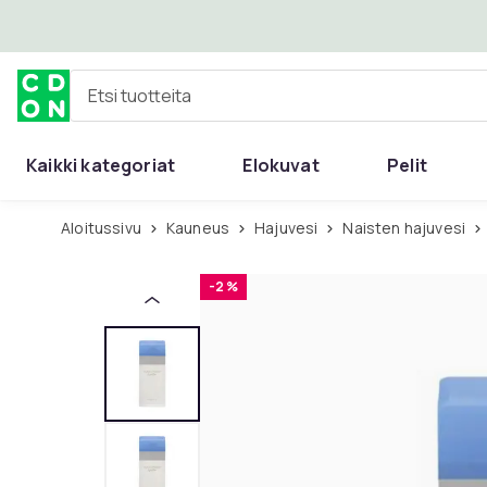
Ohita ja siirry pääsisältöön
Etsi tuotteita
Kaikki kategoriat
Elokuvat
Pelit
Aloitussivu
Kauneus
Hajuvesi
Naisten hajuvesi
-2 %