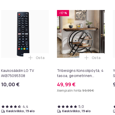
-17 %
Osta
Osta
l ostoskoriin
HDMI-adapteri, 1080p Full-HD Nintendo ostoskoriin
Lisää Kaukosäädin LG TV AKB75095308 ost
Lisää Tribes
Kaukosäädin LG TV
Tribesigns Konsolipöytä, 4
Y
AKB75095308
tasoa, geometrinen
S
metallirunko, 100 x 30 x 81
t
10,00 €
49,99 €
cm, eteispöytä, sivupöytä,
Aiempi alin hinta
59,99 €
sohvapöytä
4,4
5,0
keskiviikko, 19 elo
keskiviikko, 19 elo