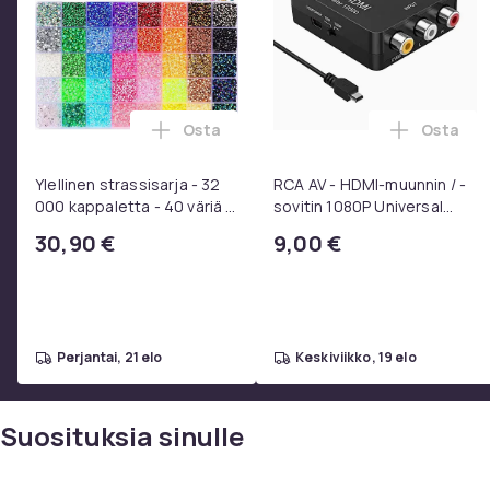
Osta
Osta
Lisää Ylellinen strassisarja - 32 000 kap
Lisää RC
Ylellinen strassisarja - 32
RCA AV - HDMI-muunnin / -
000 kappaletta - 40 väriä -
sovitin 1080P Universal
Strassit laatikossa - DIY-
Musta
30,90 €
9,00 €
strassit - koko 3mm - Liima
pinseteillä - liimattavat
strassit -
perjantai, 21 elo
keskiviikko, 19 elo
Suosituksia sinulle