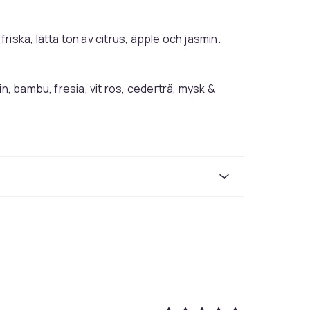
iska, lätta ton av citrus, äpple och jasmin.
in, bambu, fresia, vit ros, cederträ, mysk &
2afe35d6-38c2-46a0-b38a-8f076e455962