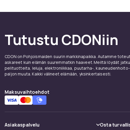
Tutustu CDONiin
CDON on Pohjoismaiden suurin markkinapaikka. Autamme toteutt
askareet kuin elämän suuremmatkin haaveet. Meiltä löydät jatku
pelituotteita, leluja, elektroniikkaa, puutarha-, kauneudenhoito-
paljon muuta. Kaikki välineet elämään, yksinkertaisesti.
Maksuvaihtoehdot
Asiakaspalvelu
Osta turvalli