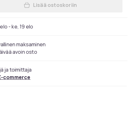
Lisää ostoskoriin
Lisää Dolce & Gabbana Light Blue E
elo - ke, 19 elo
vallinen maksaminen
äivää avoin osto
ä ja toimittaja
E-commerce