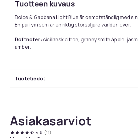
Tuotteen kuvaus
Dolce & Gabbana Light Blue är oemotståndlig med sin fr
En parfym som är en riktig storsäljare världen över.
Doftnoter:
siciliansk citron, granny smith äpple, jasm
amber.
Tuotenro
Tuotetiedot
Tuoteturvallisuustiedot
Asiakasarviot
4,6
(11)