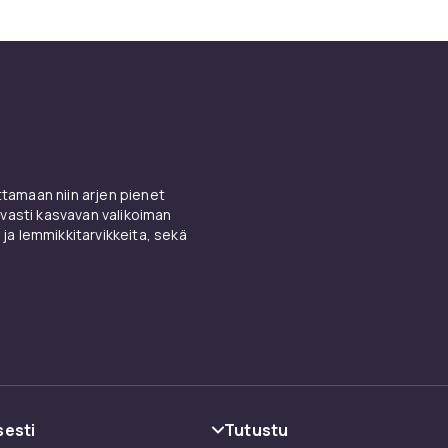
amaan niin arjen pienet
vasti kasvavan valikoiman
 ja lemmikkitarvikkeita, sekä
sesti
Tutustu