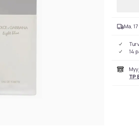
Ma, 17 
Tur
14 p
Myyj
TP 