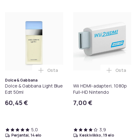
Osta
Osta
Lisää Dolce & Gabbana Light Blue Edt 50m
Lisää Wii 
Dolce & Gabbana
Dolce & Gabbana Light Blue
Wii HDMI-adapteri, 1080p
Edt 50ml
Full-HD Nintendo
60,45 €
7,00 €
5,0
3,9
perjantai, 14 elo
keskiviikko, 19 elo