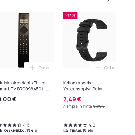
-17 %
-
Osta
Osta
oskoriin
igns Konsolipöytä, 4 tasoa, geometrinen metallirunko, 100 x 3
Lisää Yleiskaukosäädin Philips Smart TV BRC0
Lisää Kellon r
leiskaukosäädin Philips
Kellon ranneke
Av
mart TV BRC0984501 -
Yhteensopiva Polar
To
elevisioille
Ignite/Unite Siliconin
pai
9,00 €
7,49 €
8
kanssa Black
kn
Aiempi alin hinta
8,99 €
Aie
4,6
4,2
keskiviikko, 19 elo
tiistai, 18 elo