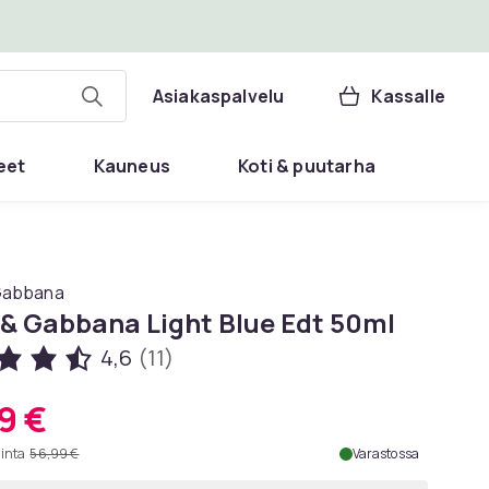
Asiakaspalvelu
Kassalle
eet
Kauneus
Koti & puutarha
Gabbana
 & Gabbana Light Blue Edt 50ml
4,6
(11)
9 €
hinta
56,99 €
Varastossa