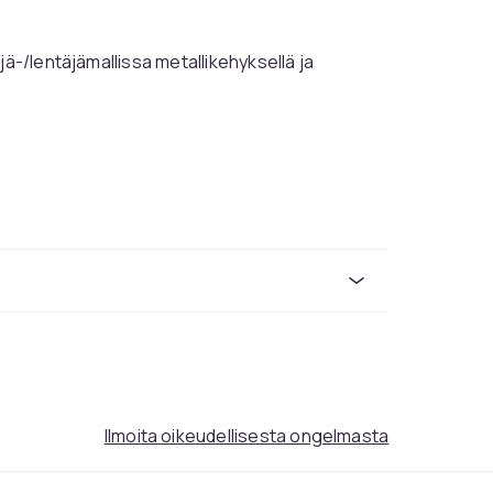
jä-/lentäjämallissa metallikehyksellä ja
42ec5813-b244-5166-bd29-c42182d06eff
Ilmoita oikeudellisesta ongelmasta