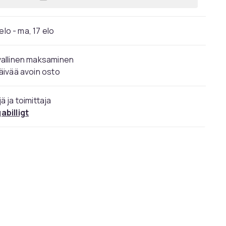
Lisää Flip Up Polarisoidut Pilot Cli
elo - ma, 17 elo
vallinen maksaminen
äivää avoin osto
ä ja toimittaja
abilligt