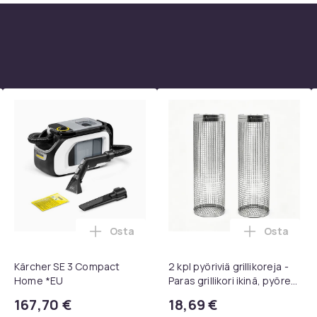
Osta
Osta
 1080P Universal Musta ostoskoriin
rvatyynyt Bose QC35 I/II, QC25, QC15, QC 2 AE 2, AE 2i, AE 2w,
Lisää Kärcher SE 3 Compact Home *EU os
Lisää 2 kp
Kärcher SE 3 Compact
2 kpl pyöriviä grillikoreja -
Home *EU
Paras grillikori ikinä, pyöreä
ruostumattomasta
167,70 €
18,69 €
teräksestä valmistettu