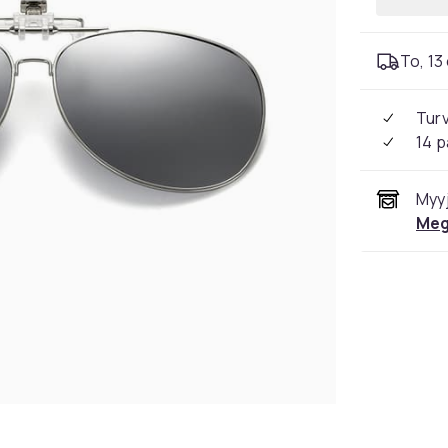
To, 13 
Tur
14 p
Myyj
Meg