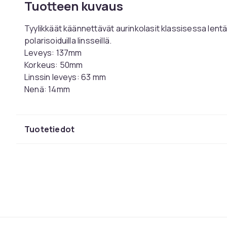
Tuotteen kuvaus
Tyylikkäät käännettävät aurinkolasit klassisessa lentä
polarisoiduilla linsseillä.
Leveys: 137mm
Korkeus: 50mm
Linssin leveys: 63 mm
Nenä: 14mm
Polarisoidut linssit UV400 suojalla.
Tuotenro
Tuotetiedot
Tuoteturvallisuustiedot