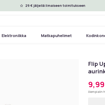
29 € jäljellä ilmaiseen toimitukseen
Elektroniikka
Matkapuhelimet
Kodinkon
Flip U
aurin
9,99
Aiempi alin 