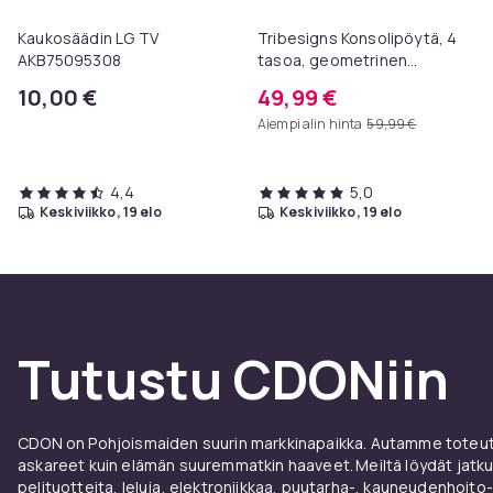
Kaukosäädin LG TV
Tribesigns Konsolipöytä, 4
AKB75095308
tasoa, geometrinen
metallirunko, 100 x 30 x 81
10,00 €
49,99 €
cm, eteispöytä, sivupöytä,
Aiempi alin hinta
59,99 €
sohvapöytä
4,4
5,0
keskiviikko, 19 elo
keskiviikko, 19 elo
Tutustu CDONiin
CDON on Pohjoismaiden suurin markkinapaikka. Autamme toteutt
askareet kuin elämän suuremmatkin haaveet. Meiltä löydät jatku
pelituotteita, leluja, elektroniikkaa, puutarha-, kauneudenhoito-