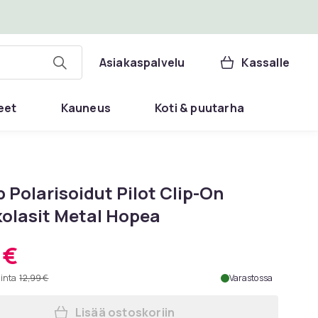
Asiakaspalvelu
Kassalle
eet
Kauneus
Koti & puutarha
p Polarisoidut Pilot Clip-On
kolasit Metal Hopea
 €
hinta
12,99 €
Varastossa
Lisää ostoskoriin