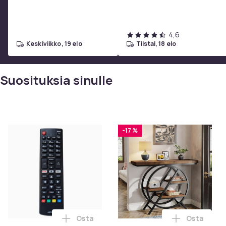
4,6
keskiviikko, 19 elo
tiistai, 18 elo
Suosituksia sinulle
-17 %
Osta
Osta
Lisää Kaukosäädin LG TV AKB75095308 os
Lisää Trib