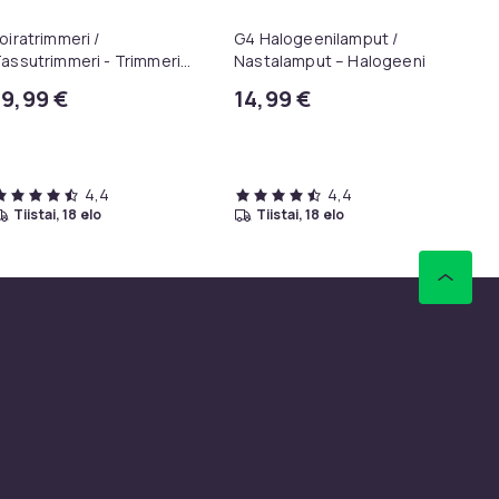
oiratrimmeri /
G4 Halogeenilamput /
Ko
assutrimmeri - Trimmeri
Nastalamput – Halogeeni -
Bo
assuille
10W (20-Pack)
ka
19,99 €
14,99 €
9
QC
Aie
Kp
4,4
4,4
tiistai, 18 elo
tiistai, 18 elo