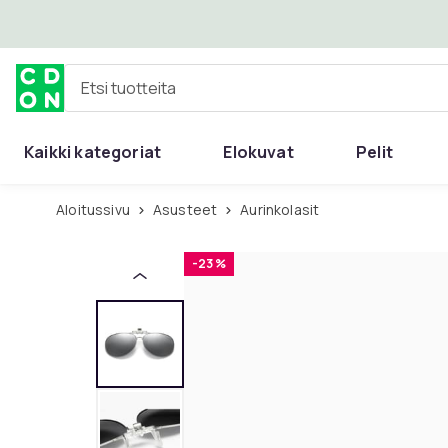
Ohita ja siirry pääsisältöön
Etsi tuotteita
Kaikki kategoriat
Elokuvat
Pelit
Aloitussivu
Asusteet
Aurinkolasit
-23 %