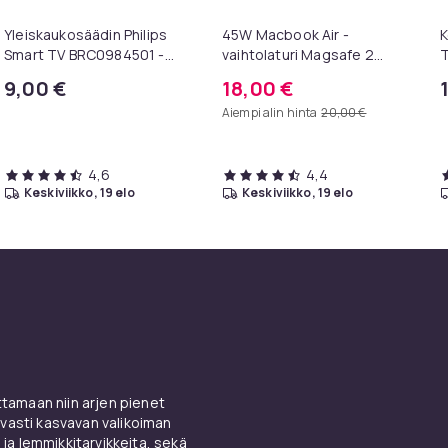
Yleiskaukosäädin Philips
45W Macbook Air -
K
Smart TV BRC0984501 -
vaihtolaturi Magsafe 2
T
televisioille
A1465 A1436 A1466 A1435
T
9,00 €
18,00 €
Aiempi alin hinta
20,00 €
4,6
4,4
keskiviikko, 19 elo
keskiviikko, 19 elo
amaan niin arjen pienet
vasti kasvavan valikoiman
 ja lemmikkitarvikkeita, sekä