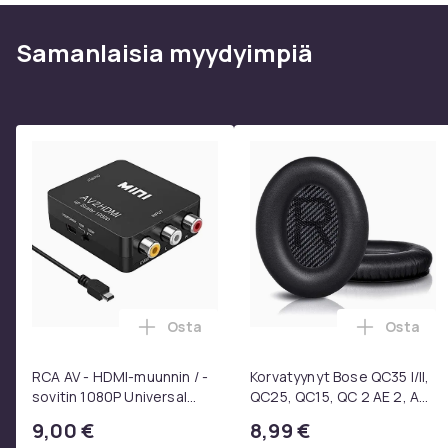
Samanlaisia ​​myydyimpiä
Osta
Osta
Lisää RCA AV - HDMI-muunnin / -sovitin
Lisää Ko
RCA AV - HDMI-muunnin / -
Korvatyynyt Bose QC35 I/II,
sovitin 1080P Universal
QC25, QC15, QC 2 AE 2, AE
Musta
2i, AE 2w, SoundTrue,
9,00 €
8,99 €
SoundLink Black