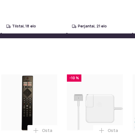
grilliverkko
tiistai, 18 elo
perjantai, 21 elo
-10 %
Osta
Osta
toskoriin
esigns Konsolipöytä, 4 tasoa, geometrinen metallirunko, 100 x 
Lisää Yleiskaukosäädin Philips Smart TV BR
Lisää 45W Ma