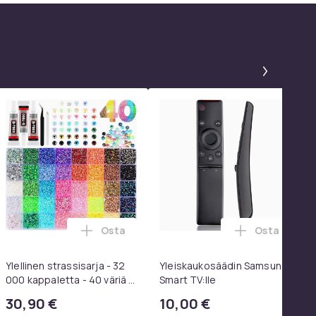
Paneeli
Osta
Osta
 SoundTrue, SoundLink Black ostoskoriin
toskoriin
l pyöriviä grillikoreja - Paras grillikori ikinä, pyöreä ruostum
Lisää Ylellinen strassisarja - 32 000 kappal
Lisää Yleis
Ylellinen strassisarja - 32
Yleiskaukosäädin Samsung
000 kappaletta - 40 väriä -
Smart TV:lle
Strassit laatikossa - DIY-
30,90 €
10,00 €
strassit - koko 3mm - Liima