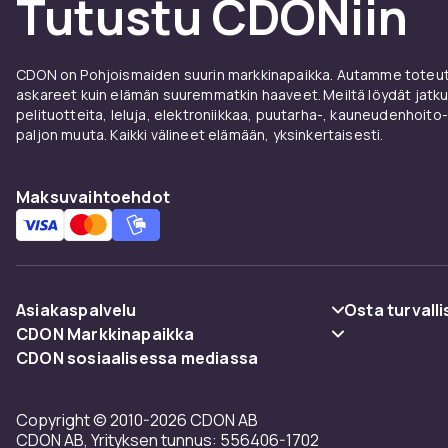
Tutustu CDONiin
CDON on Pohjoismaiden suurin markkinapaikka. Autamme toteutt
askareet kuin elämän suuremmatkin haaveet. Meiltä löydät jatku
pelituotteita, leluja, elektroniikkaa, puutarha-, kauneudenhoito-
paljon muuta. Kaikki välineet elämään, yksinkertaisesti.
Maksuvaihtoehdot
Asiakaspalvelu
Osta turvalli
CDON Markkinapaikka
Usein kysyttyä (UKK)
Maksuvaiht
CDON sosiaalisessa mediassa
Merchant Help Center
Seuraa pakettia
Toimitus
Copyright © 2010-2026 CDON AB
Peruuta & palauta tästä
Käyttöehdot
CDON AB, Yrityksen tunnus: 556406-1702