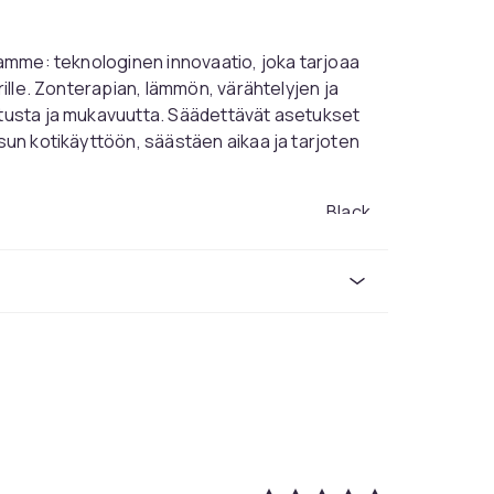
llamme: teknologinen innovaatio, joka tarjoaa
rille. Zonterapian, lämmön, värähtelyjen ja
potusta ja mukavuutta. Säädettävät asetukset
isun kotikäyttöön, säästäen aikaa ja tarjoten
Black
One-size
5500
1ee05e31-a500-4385-a369-f3f30f8d3544