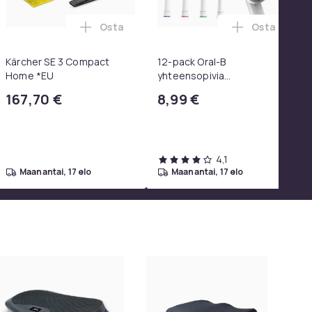
Osta
Osta
 SoundTrue, SoundLink Black ostoskoriin
un järjestäjä (musta, 28x25x17cm), laukun järjestäjä, jossa 7 
fakiertoa Aktivoiva Kasvoharja - Kasvojen Hoitoharja Ilman Ka
Lisää Kärcher SE 3 Compact Home *EU ost
Lisää 12-pa
Kärcher SE 3 Compact
12-pack Oral-B
Home *EU
yhteensopivia
hammasharjanpäitä
167,70 €
8,99 €
4,1
maanantai, 17 elo
maanantai, 17 elo