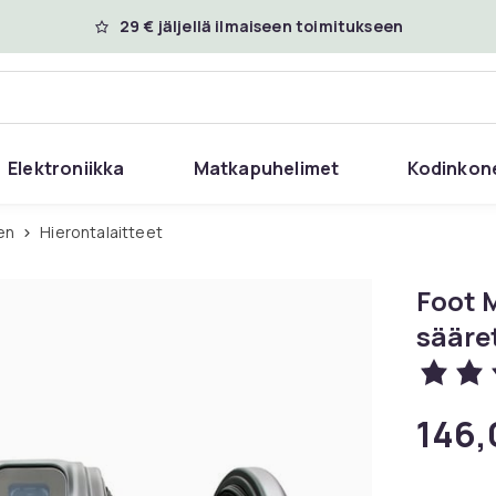
29 € jäljellä ilmaiseen toimitukseen
Elektroniikka
Matkapuhelimet
Kodinkon
en
Hierontalaitteet
Foot 
sääre
146,