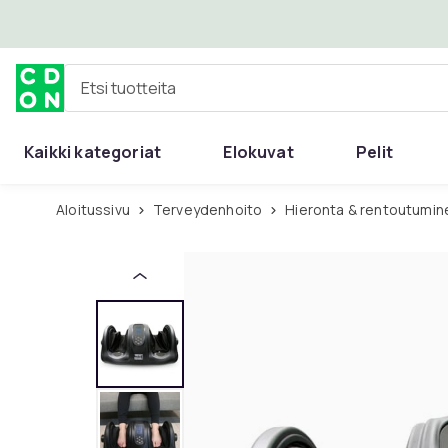
Ohita ja siirry pääsisältöön
Etsi tuotteita
Kaikki kategoriat
Elokuvat
Pelit
Aloitussivu
Terveydenhoito
Hieronta & rentoutumin