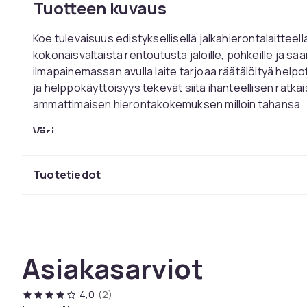
Tuotteen kuvaus
Koe tulevaisuus edistyksellisellä jalkahierontalaittee
kokonaisvaltaista rentoutusta jaloille, pohkeille ja sää
ilmapainemassan avulla laite tarjoaa räätälöityä hel
ja helppokäyttöisyys tekevät siitä ihanteellisen ratka
ammattimaisen hierontakokemuksen milloin tahansa.
Väri
Koko
Paino, gramma
Tuotetiedot
Tuotenro
Tuoteturvallisuustiedot
Asiakasarviot
4,0
(2)