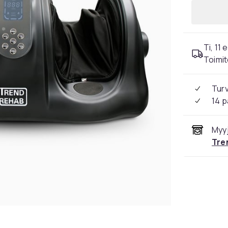
Ti, 11 
Toimit
Tur
14 p
Myyj
Tre