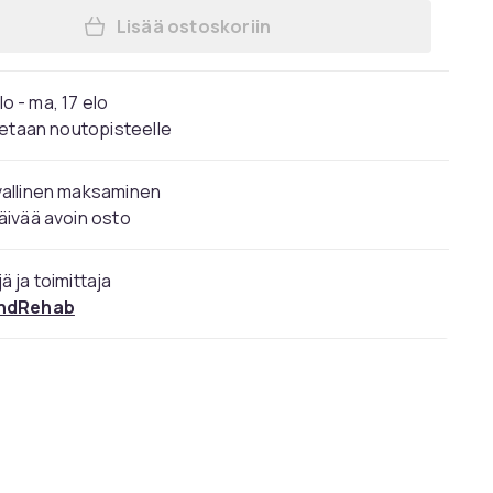
Lisää ostoskoriin
Lisää Foot Massager – Jalat, pohke
elo - ma, 17 elo
etaan noutopisteelle
vallinen maksaminen
äivää avoin osto
ä ja toimittaja
ndRehab