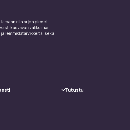
amaan niin arjen pienet
vasti kasvavan valikoiman
 ja lemmikkitarvikkeita, sekä
sesti
Tutustu
oehdot
Kategoriat
Tuotemerkit
Oppaat