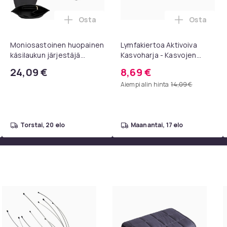
Osta
Osta
TV:lle ostoskoriin
rvatyynyt Bose QC35 I/II, QC25, QC15, QC 2 AE 2, AE 2i, AE 2w,
Lisää Moniosastoinen huopainen käsilauk
Lisää Lym
Moniosastoinen huopainen
Lymfakiertoa Aktivoiva
käsilaukun järjestäjä
Kasvoharja - Kasvojen
(musta, 28x25x17cm),
Hoitoharja Ilman Kantta,
24,09 €
8,69 €
laukun järjestäjä, jossa 7
Kasvohierontaan ja
Aiempi alin hinta
14,09 €
taskua.
Lymfaterapiaan
torstai, 20 elo
maanantai, 17 elo