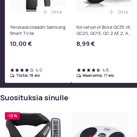
Osta
Osta
Lisää Yleiskaukosäädin Samsung Smart 
Lisää Ko
Yleiskaukosäädin Samsung
Korvatyynyt Bose QC35 I/II,
Smart TV:lle
QC25, QC15, QC 2 AE 2, AE
2i, AE 2w, SoundTrue,
10,00 €
8,99 €
SoundLink Black
4,0
4,6
tiistai, 18 elo
maanantai, 17 elo
Suosituksia sinulle
-12 %