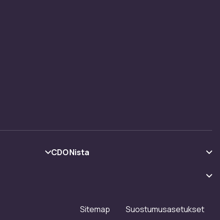
CDONista
Tietoa meistä
Asiakasarvionnit
Työskentele kanssamme
Sitemap
Suostumusasetukset