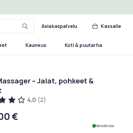
Asiakaspalvelu
Kassalle
eet
Kauneus
Koti & puutarha
Massager – Jalat, pohkeet &
t
4,0
(2)
00 €
Varastossa