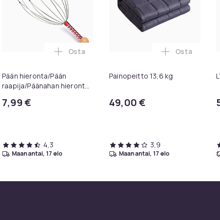
Osta
Osta
rtioita & selkää - Black ostoskoriin
ulationstrimmeri ostoskoriin
Lisää Pään hieronta/Pään raapija/Päänaha
Lisää Painop
Pään hieronta/Pään
Painopeitto 13,6 kg
L
raapija/Päänahan hieronta,
Hiero päänahkaa
7,99 €
49,00 €
4,3
3,9
maanantai, 17 elo
maanantai, 17 elo