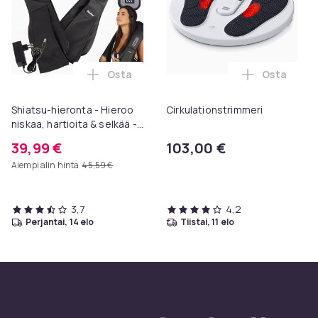
Osta
Osta
Lisää Shiatsu-hieronta - Hieroo niskaa, ha
Lisää Cirk
Shiatsu-hieronta - Hieroo
Cirkulationstrimmeri
niskaa, hartioita & selkää -
Black
39,99 €
103,00 €
Aiempi alin hinta
45,59 €
3,7
4,2
perjantai, 14 elo
tiistai, 11 elo