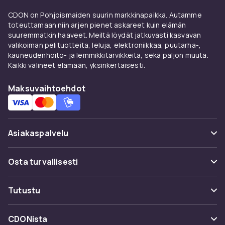
lämmön. EVA-tohvelit sopivat kesään.
CDON on Pohjoismaiden suurin markkinapaikka. Autamme
Materiaalit
toteuttamaan niin arjen pienet askareet kuin elämän
suuremmatkin haaveet. Meiltä löydät jatkuvasti kasvavan
Villa on luontaisesti lämmönsäätelevä. Fleece
valikoiman pelituotteita, leluja, elektroniikkaa, puutarha-,
kauneudenhoito- ja lemmikkitarvikkeita, sekä paljon muuta.
kuivuu nopeasti. Aito lampaantalja tarjoaa
Kaikki välineet elämään, yksinkertaisesti.
ylivertaista lämpöä. Puuvilla ja bambu ovat
viileitä vaihtoehtoja.
Maksuvaihtoehdot
Liukueste ja kestävyys
Sisäkengissä tulee aina olla liukuestepohja.
Asiakaspalvelu
Täydennä
lenkkareilla
ulkokäyttöön ja
loafereilla
toimistopäiviin.
Usein kysyttyä (UKK)
Osta turvallisesti
Tilaa CDONilta
Seuraa pakettia
Tutustu
naisten kenkiin
. Turvallinen
Maksuvaihtoehdot
Tutustu
Peruuta & palauta tästä
ostoelämys.
Toimitus
Kategoriat
Ota yhteyttä
CDONista