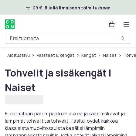
Ohita ja siirry pääsisältöön
29 € jäljellä ilmaiseen toimitukseen
Etsi tuotteita
Aloitussivu
Vaatteet & kengät
Kengät
Naiset
Tohve
Tohvelit ja sisäkengät |
Naiset
Ei ole mitään parempaa kuin pukea jalkaan mukavat ja
lämpimät tohvelit tai tohvelit. Täältä löydät kaikkea
klassisista muovitossuista kesäksi lämpimiin
lampaannahkatossuihin, jotka pitävät jalkasi lämpiminä