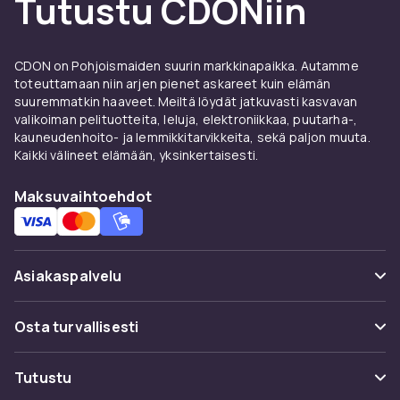
Tutustu CDONiin
CDON on Pohjoismaiden suurin markkinapaikka. Autamme
toteuttamaan niin arjen pienet askareet kuin elämän
suuremmatkin haaveet. Meiltä löydät jatkuvasti kasvavan
valikoiman pelituotteita, leluja, elektroniikkaa, puutarha-,
kauneudenhoito- ja lemmikkitarvikkeita, sekä paljon muuta.
Kaikki välineet elämään, yksinkertaisesti.
Maksuvaihtoehdot
Asiakaspalvelu
Usein kysyttyä (UKK)
Osta turvallisesti
Seuraa pakettia
Maksuvaihtoehdot
Tutustu
Peruuta & palauta tästä