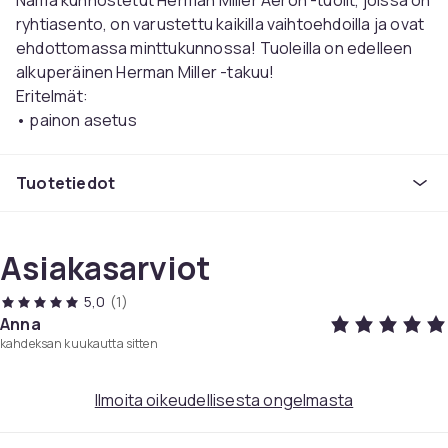
Nämä kunnostetut Herman Miller Aeron -tuolit, joissa on
ryhtiasento, on varustettu kaikilla vaihtoehdoilla ja ovat
ehdottomassa minttukunnossa! Tuoleilla on edelleen
alkuperäinen Herman Miller -takuu!
Eritelmät:
• painon asetus
•Nojata
• kallistus eteenpäin
Tuotetiedot
•verkko
• 60 kuukauden takuu
• Koko B
Asiakasarviot
• Mukaan lukien ryhti
• Flipperivarsi
5,0
(1)
Anna
Kunto
kahdeksan kuukautta sitten
A: Erittäin hyvä kunto
Tuotenro
Ilmoita oikeudellisesta ongelmasta
8921cf32-868f-5762-ae54-d7fc3cc76099
Tuoteturvallisuustiedot