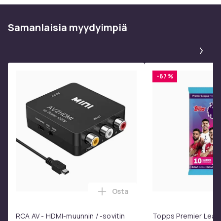
Samanlaisia ​​myydyimpiä
Pa
-67 %
Osta
Lisää RCA AV - HDMI-muunnin / 
RCA AV - HDMI-muunnin / -sovitin
Topps Premier Leag