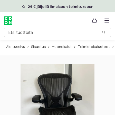
Ohita ja siirry pääsisältöön
29 € jäljellä ilmaiseen toimitukseen
Etsi tuotteita
Aloitussivu
Sisustus
Huonekalut
Toimistokalusteet