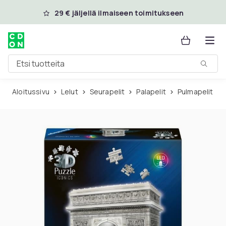
Ohita ja siirry pääsisältöön
29 € jäljellä ilmaiseen toimitukseen
Etsi tuotteita
Aloitussivu
Lelut
Seurapelit
Palapelit
Pulmapelit