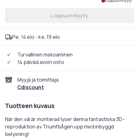
Loppuunmyyty
Loppuunmyyty
Pe, 14 elo - ke, 19 elo
Turvallinen maksaminen
14 päivää avoin osto
Myyjä ja toimittaja
Cdiscount
Tuotteen kuvaus
När den väl är monterad lyser denna fantastiska 3D-
reproduktion av Triumfbågen upp med inbyggd
belysning!