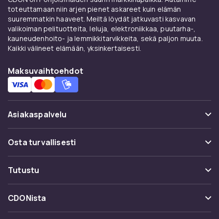
toteuttamaan niin arjen pienet askareet kuin elämän
suuremmatkin haaveet. Meiltä löydät jatkuvasti kasvavan
valikoiman pelituotteita, leluja, elektroniikkaa, puutarha-,
kauneudenhoito- ja lemmikkitarvikkeita, sekä paljon muuta.
Kaikki välineet elämään, yksinkertaisesti.
Maksuvaihtoehdot
Asiakaspalvelu
Usein kysyttyä (UKK)
Osta turvallisesti
Seuraa pakettia
Maksuvaihtoehdot
Tutustu
Peruuta & palauta tästä
Toimitus
Kategoriat
Ota yhteyttä
CDONista
Käyttöehdot
Tuotemerkit