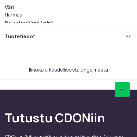
Väri
Harmaa
Pelaajamäärä (min)
1
Tuotetiedot
Suositusikä (maks)
99
Suositusikä (min)
8
Ilmoita oikeudellisesta ongelmasta
Tuotenro
f9b5e5ad-38cb-56b8-acdd-f0513d9fb121
Tuoteturvallisuustiedot
Tutustu CDONiin
CDON on Pohjoismaiden suurin markkinapaikka. Autamme