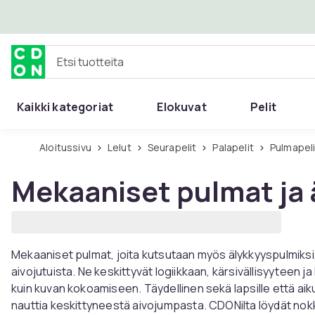
Ohita ja siirry pääsisältöön
Etsi tuotteita
Kaikki kategoriat
Elokuvat
Pelit
Aloitussivu
Lelut
Seurapelit
Palapelit
Pulmapel
Mekaaniset pulmat ja
Mekaaniset pulmat, joita kutsutaan myös älykkyyspulmiksi, s
aivojutuista. Ne keskittyvät logiikkaan, kärsivällisyyteen
kuin kuvan kokoamiseen. Täydellinen sekä lapsille että aiku
nauttia keskittyneestä aivojumpasta. CDONilta löydät nokke