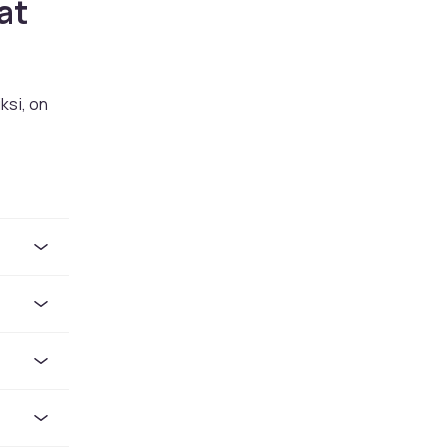
at
ksi, on
a. Tässä
isestä,
sen,
uovaa