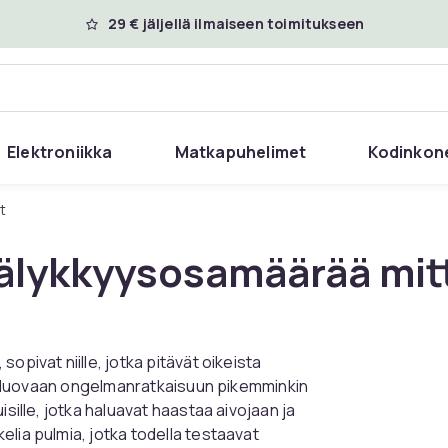
29 € jäljellä ilmaiseen toimitukseen
Elektroniikka
Matkapuhelimet
Kodinkon
it
 älykkyysosamäärää mit
opivat niille, jotka pitävät oikeista
 ja luovaan ongelmanratkaisuun pikemminkin
isille, jotka haluavat haastaa aivojaan ja
lia pulmia, jotka todella testaavat