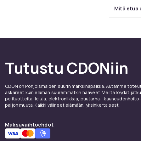
Aivope
Mitä etua 
Älykkyyspulma
tilanhavainto
tarjoavat sam
ongelmanratk
elämää niille,
Tutustu CDONiin
Erilais
Meillä on mek
CDON on Pohjoismaiden suurin markkinapaikka. Autamme toteutt
perinteisen 
askareet kuin elämän suuremmatkin haaveet. Meiltä löydät jatku
voivat olla k
pelituotteita, leluja, elektroniikkaa, puutarha-, kauneudenhoito-
yksinkertais
paljon muuta. Kaikki välineet elämään, yksinkertaisesti.
perustuviin p
on helppo löy
Maksuvaihtoehdot
Lapsill