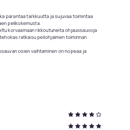
kka parantaa tarkkuutta ja sujuvaa toimintaa
aen pelikokemusta.
eltu korvaamaan rikkoutuneita ohjaussauvoja
tehokas ratkaisu peliohjaimen toiminnan
ussauvan osien vaihtaminen on nopeaa ja
ne-opasteet ja -oppaat ovat helposti