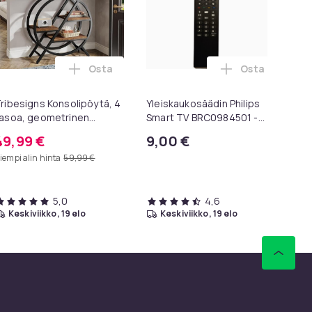
Osta
Osta
ntendo ostoskoriin
säädin LG TV AKB75095308 ostoskoriin
Lisää Tribesigns Konsolipöytä, 4 tasoa, geo
Lisää Yleiskau
ribesigns Konsolipöytä, 4
Yleiskaukosäädin Philips
Ke
asoa, geometrinen
Smart TV BRC0984501 -
Yh
etallirunko, 100 x 30 x 81
televisioille
Ign
49,99 €
9,00 €
7
m, eteispöytä, sivupöytä,
ka
iempi alin hinta
59,99 €
Aie
sohvapöytä
5,0
4,6
keskiviikko, 19 elo
keskiviikko, 19 elo