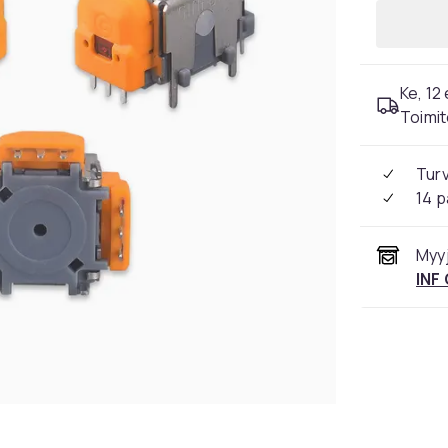
Ke, 12 
Toimit
Tur
14 p
Myyj
INF