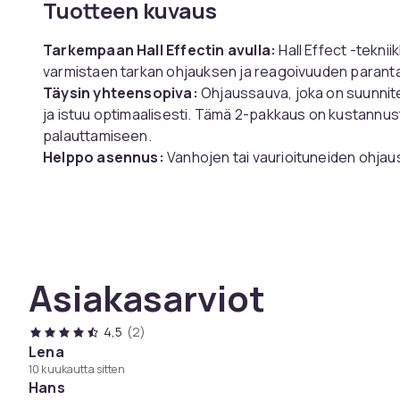
Tuotteen kuvaus
Tarkempaan Hall Effectin avulla:
Hall Effect -teknii
varmistaen tarkan ohjauksen ja reagoivuuden parant
Täysin yhteensopiva:
Ohjaussauva, joka on suunnit
ja istuu optimaalisesti. Tämä 2-pakkaus on kustannus
palauttamiseen.
Helppo asennus:
Vanhojen tai vaurioituneiden ohja
helppoa. Perusjuottotaidot kuitenkin vaaditaan. Onli
saatavilla auttamaan korjauksessa.
Tekniset tiedot:
Väri: harmaa, oranssi
Asiakasarviot
Koko: 2,5 x 2,5 x 2,5 cm
Materiaali: rauta, magneetti
Saatavilla: PS4, PS5, XBox One, Nintendo Switch Pro
4,5
(2)
Lena
10 kuukautta sitten
Paketti sisältää:
Hans
2 x Joystick Hall-efektillä joystickille