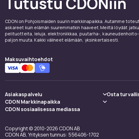
Tutustu CDONiin
CDON on Pohjoismaiden suurin markkinapaikka. Autamme toteutt
askareet kuin elämän suuremmatkin haaveet. Meiltä löydät jatku
pelituotteita, leluja, elektroniikkaa, puutarha-, kauneudenhoito-
paljon muuta. Kaikki välineet elämään, yksinkertaisesti.
Maksuvaihtoehdot
Asiakaspalvelu
Osta turvalli
CDON Markkinapaikka
Usein kysyttyä (UKK)
Maksuvaiht
CDON sosiaalisessa mediassa
Merchant Help Center
Seuraa pakettia
Toimitus
Copyright © 2010-2026 CDON AB
Peruuta & palauta tästä
Käyttöehdot
CDON AB, Yrityksen tunnus: 556406-1702