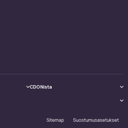
CDONista
Tietoa meistä
Asiakasarvionnit
Työskentele kanssamme
Sitemap
Suostumusasetukset