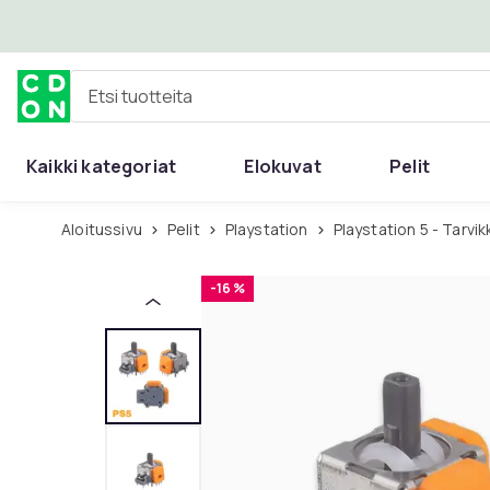
Ohita ja siirry pääsisältöön
Etsi tuotteita
Kaikki kategoriat
Elokuvat
Pelit
Aloitussivu
Pelit
Playstation
Playstation 5 - Tarvi
-16 %