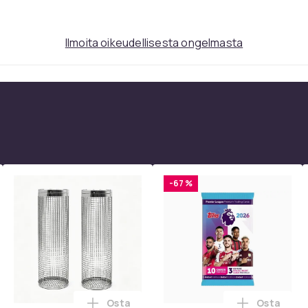
8
ddb16bdd-012e-4b03-bfab-754a84a7afde
Ilmoita oikeudellisesta ongelmasta
-67 %
Osta
Osta