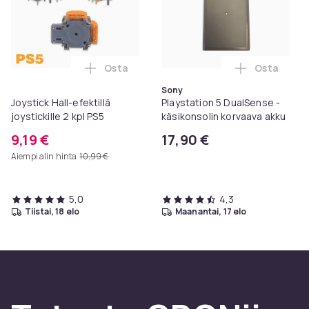
Osta
Osta
Lisää Joystick Hall-efektillä joystickille 
Lisää Play
Sony
Joystick Hall-efektillä
Playstation 5 DualSense -
joystickille 2 kpl PS5
käsikonsolin korvaava akku
9,19 €
17,90 €
Aiempi alin hinta
10,99 €
5,0
4,3
tiistai, 18 elo
maanantai, 17 elo