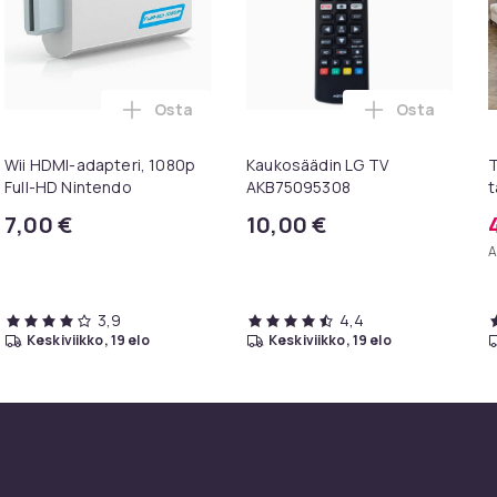
Osta
Osta
2 kpl PS5 ostoskoriin
station 5 DualSense -käsikonsolin korvaava akku ostoskoriin
Lisää Wii HDMI-adapteri, 1080p Full-HD Ni
Lisää Kauko
Wii HDMI-adapteri, 1080p
Kaukosäädin LG TV
T
Full-HD Nintendo
AKB75095308
t
m
7,00 €
10,00 €
c
A
3,9
4,4
keskiviikko, 19 elo
keskiviikko, 19 elo