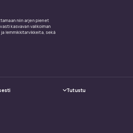
amaan niin arjen pienet
vasti kasvavan valikoiman
 ja lemmikkitarvikkeita, sekä
sesti
Tutustu
oehdot
Kategoriat
Tuotemerkit
Oppaat