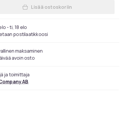
Lisää ostoskoriin
Lisää Joystick Hall-efektillä joystick
elo - ti, 18 elo
etaan postilaatikkoosi
vallinen maksaminen
äivää avoin osto
ä ja toimittaja
 Company AB