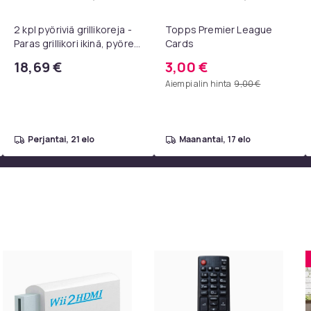
paletta - 40 väriä - Strassit laatikossa - DIY-strassit - koko 3mm
A AV - HDMI-muunnin / -sovitin 1080P Universal Musta ostoskor
Lisää 2 kpl pyöriviä grillikoreja - Paras
Lisää Top
2 kpl pyöriviä grillikoreja -
Topps Premier League
Paras grillikori ikinä, pyöreä
Cards
ruostumattomasta
18,69 €
3,00 €
teräksestä valmistettu
Aiempi alin hinta
9,00 €
grilliverkko
perjantai, 21 elo
maanantai, 17 elo