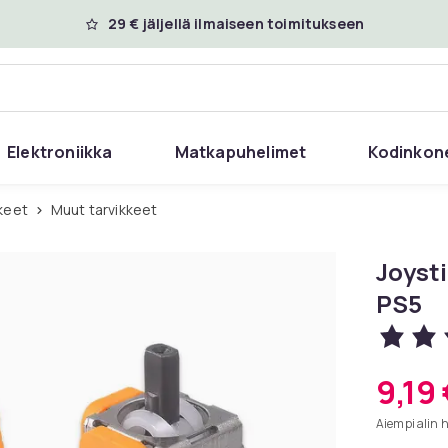
29 € jäljellä ilmaiseen toimitukseen
Elektroniikka
Matkapuhelimet
Kodinkon
kkeet
Muut tarvikkeet
Joysti
PS5
9,19
Aiempi alin 