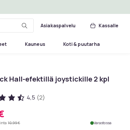
Asiakaspalvelu
Kassalle
eet
Kauneus
Koti & puutarha
ck Hall-efektillä joystickille 2 kpl
4,5
(2)
 €
hinta
10,99 €
Varastossa