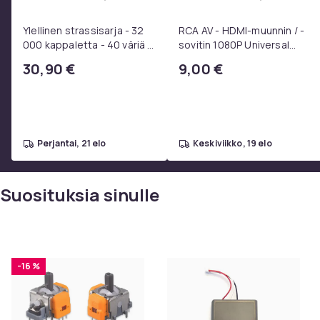
Lisää Ylellinen strassisarja - 32 000 kap
Lisää RC
Ylellinen strassisarja - 32
RCA AV - HDMI-muunnin / -
000 kappaletta - 40 väriä -
sovitin 1080P Universal
Strassit laatikossa - DIY-
Musta
30,90 €
9,00 €
strassit - koko 3mm - Liima
pinseteillä - liimattavat
strassit -
perjantai, 21 elo
keskiviikko, 19 elo
Suosituksia sinulle
-16 %