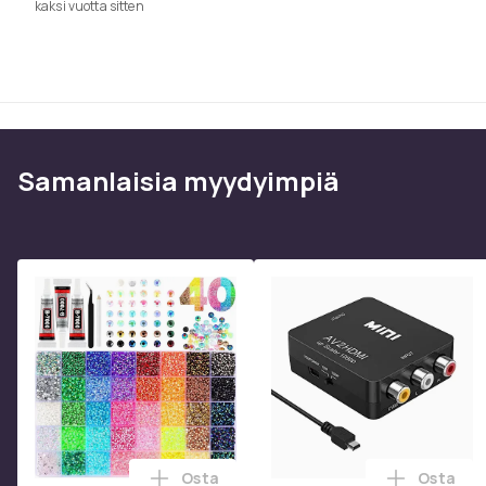
kaksi vuotta sitten
Paino, gramma
Tuotenro
Tuoteturvallisuustiedot
Samanlaisia ​​myydyimpiä
Osta
Osta